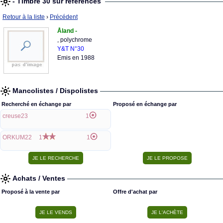
- Timbre 30 sur références
Retour à la liste
›
Précédent
Åland -
, polychrome
Y&T N°30
Emis en 1988
Mancolistes / Dispolistes
Recherché en échange par
Proposé en échange par
creuse23
1
ORKUM22
1
1
Achats / Ventes
Proposé à la vente par
Offre d'achat par