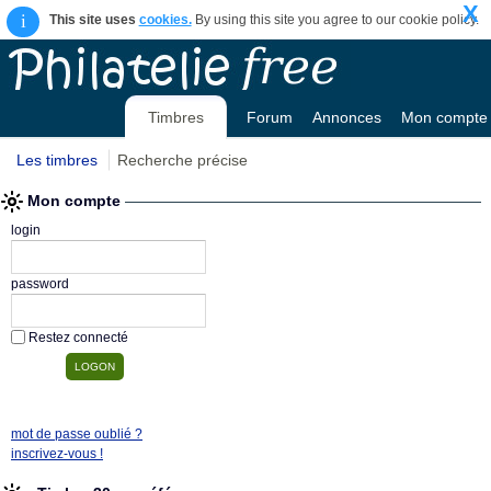
X
i
This site uses
cookies.
By using this site you agree to our cookie policy.
Timbres
Forum
Annonces
Mon compte
Les timbres
Recherche précise
Mon compte
login
password
Restez connecté
mot de passe oublié ?
inscrivez-vous !