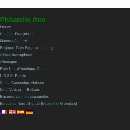
Philatelie
free
France
Colonies Françaises
Monaco, Andorre
Belgique, Pays-Bas, Luxembourg
Afrique francophone
Allemagne
Etats-Unis d'Amerique, Canada
U.R.S.S., Russie
Chine, Cambodge, Vietnam
Italie, Vatican, ..., Balkans
Espagne, colonies espagnoles
Europe du Nord : Grande-Bretagne et Groenland