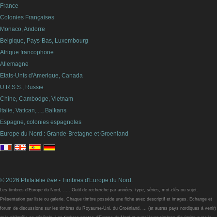
France
Colonies Françaises
Monaco, Andorre
Belgique, Pays-Bas, Luxembourg
Afrique francophone
Allemagne
Etats-Unis d'Amerique, Canada
U.R.S.S., Russie
Chine, Cambodge, Vietnam
Italie, Vatican, ..., Balkans
Espagne, colonies espagnoles
Europe du Nord : Grande-Bretagne et Groenland
© 2026 Philatelie
free
- Timbres d'Europe du Nord.
Les timbres d'Europe du Nord, ..... Outil de recherche par années, type, séries, mot-clés ou sujet.
Présentation par liste ou galerie. Chaque timbre possède une fiche avec descriptif et images. Echange et
forum de discussions sur les timbres du Royaume-Uni, du Groënland, ... (et autres pays nordiques à venir)