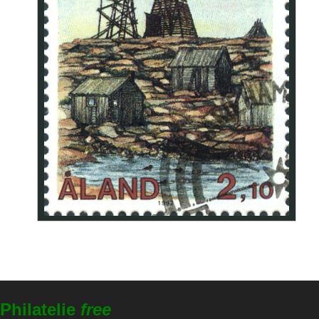
Philatelie
free