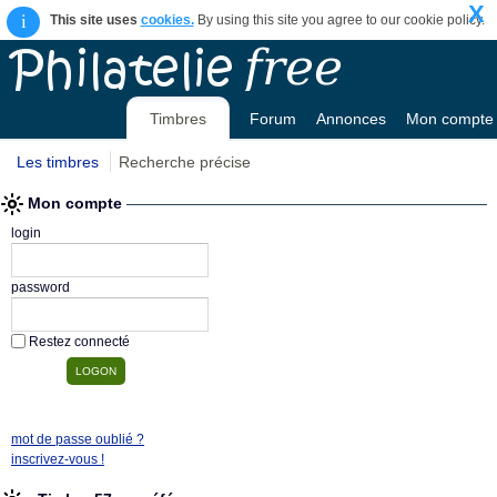
X
i
This site uses
cookies.
By using this site you agree to our cookie policy.
Timbres
Forum
Annonces
Mon compte
Les timbres
Recherche précise
Mon compte
login
password
Restez connecté
mot de passe oublié ?
inscrivez-vous !