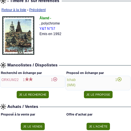
- Timbre 57 sur références
Retour à la liste
›
Précédent
Åland -
, polychrome
Y&T N°57
Emis en 1992
Mancolistes / Dispolistes
Recherché en échange par
Proposé en échange par
ORKUM22
1
1
lchab
1
(WM)
Achats / Ventes
Proposé à la vente par
Offre d'achat par