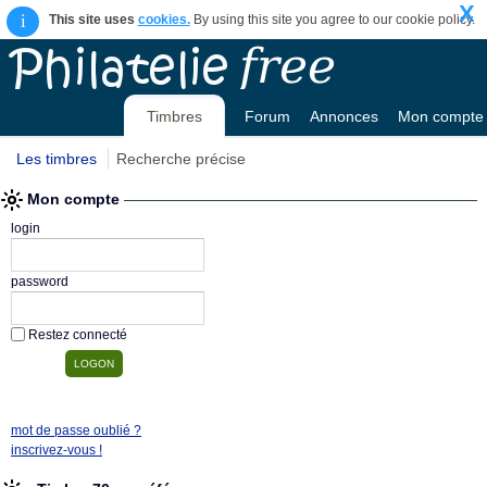
X
i
This site uses
cookies.
By using this site you agree to our cookie policy.
Timbres
Forum
Annonces
Mon compte
Les timbres
Recherche précise
Mon compte
login
password
Restez connecté
mot de passe oublié ?
inscrivez-vous !