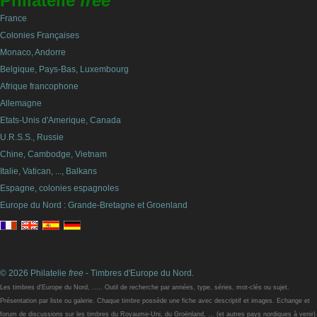
Philatelie
free
France
Colonies Françaises
Monaco, Andorre
Belgique, Pays-Bas, Luxembourg
Afrique francophone
Allemagne
Etats-Unis d'Amerique, Canada
U.R.S.S., Russie
Chine, Cambodge, Vietnam
Italie, Vatican, ..., Balkans
Espagne, colonies espagnoles
Europe du Nord : Grande-Bretagne et Groenland
© 2026 Philatelie
free
- Timbres d'Europe du Nord.
Les timbres d'Europe du Nord, ..... Outil de recherche par années, type, séries, mot-clés ou sujet.
Présentation par liste ou galerie. Chaque timbre possède une fiche avec descriptif et images. Echange et
forum de discussions sur les timbres du Royaume-Uni, du Groënland, ... (et autres pays nordiques à venir)