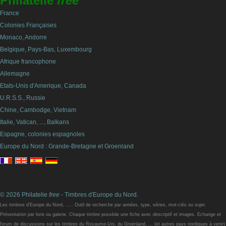
Philatelie
free
France
Colonies Françaises
Monaco, Andorre
Belgique, Pays-Bas, Luxembourg
Afrique francophone
Allemagne
Etats-Unis d'Amerique, Canada
U.R.S.S., Russie
Chine, Cambodge, Vietnam
Italie, Vatican, ..., Balkans
Espagne, colonies espagnoles
Europe du Nord : Grande-Bretagne et Groenland
© 2026 Philatelie
free
- Timbres d'Europe du Nord.
Les timbres d'Europe du Nord, ..... Outil de recherche par années, type, séries, mot-clés ou sujet.
Présentation par liste ou galerie. Chaque timbre possède une fiche avec descriptif et images. Echange et
forum de discussions sur les timbres du Royaume-Uni, du Groënland, ... (et autres pays nordiques à venir)