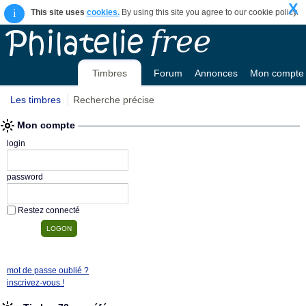
X
i
This site uses
cookies.
By using this site you agree to our cookie policy.
Timbres
Forum
Annonces
Mon compte
Les timbres
Recherche précise
Mon compte
login
password
Restez connecté
mot de passe oublié ?
inscrivez-vous !