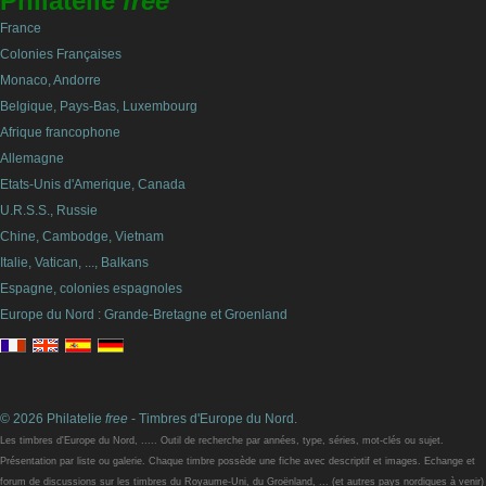
Philatelie
free
France
Colonies Françaises
Monaco, Andorre
Belgique, Pays-Bas, Luxembourg
Afrique francophone
Allemagne
Etats-Unis d'Amerique, Canada
U.R.S.S., Russie
Chine, Cambodge, Vietnam
Italie, Vatican, ..., Balkans
Espagne, colonies espagnoles
Europe du Nord : Grande-Bretagne et Groenland
© 2026 Philatelie
free
- Timbres d'Europe du Nord.
Les timbres d'Europe du Nord, ..... Outil de recherche par années, type, séries, mot-clés ou sujet.
Présentation par liste ou galerie. Chaque timbre possède une fiche avec descriptif et images. Echange et
forum de discussions sur les timbres du Royaume-Uni, du Groënland, ... (et autres pays nordiques à venir)