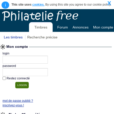
X
i
This site uses
cookies.
By using this site you agree to our cookie policy.
Timbres
Forum
Annonces
Mon compte
Les timbres
Recherche précise
Mon compte
login
password
Restez connecté
mot de passe oublié ?
inscrivez-vous !