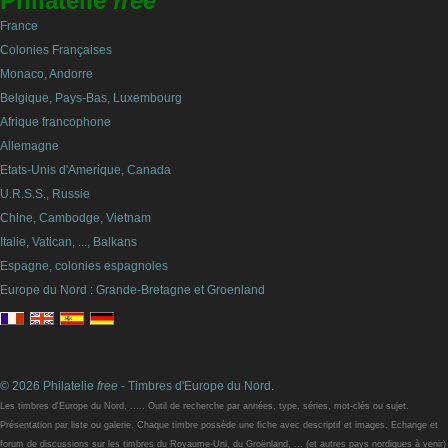
Philatelie
free
France
Colonies Françaises
Monaco, Andorre
Belgique, Pays-Bas, Luxembourg
Afrique francophone
Allemagne
Etats-Unis d'Amerique, Canada
U.R.S.S., Russie
Chine, Cambodge, Vietnam
Italie, Vatican, ..., Balkans
Espagne, colonies espagnoles
Europe du Nord : Grande-Bretagne et Groenland
© 2026 Philatelie
free
- Timbres d'Europe du Nord.
Les timbres d'Europe du Nord, ..... Outil de recherche par années, type, séries, mot-clés ou sujet.
Présentation par liste ou galerie. Chaque timbre possède une fiche avec descriptif et images. Echange et
forum de discussions sur les timbres du Royaume-Uni, du Groënland, ... (et autres pays nordiques à venir)