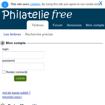
X
i
This site uses
cookies.
By using this site you agree to our cookie policy.
Timbres
Forum
Annonces
Mon compte
Les timbres
Recherche précise
Mon compte
login
password
Restez connecté
mot de passe oublié ?
inscrivez-vous !