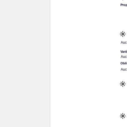
Prop
Auc
Vari
Auc
Obli
Auc