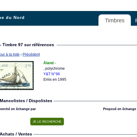
pe du Nord
Timbres
- Timbre 97 sur références
ur à la liste
›
Précédent
Åland -
, polychrome
Y&T N°96
Emis en 1995
Mancolistes / Dispolistes
herché en échange par
Proposé en échange 
Achats / Ventes