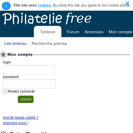
X
i
This site uses
cookies.
By using this site you agree to our cookie policy.
Timbres
Forum
Annonces
Mon compte
Les timbres
Recherche précise
Mon compte
login
password
Restez connecté
mot de passe oublié ?
inscrivez-vous !