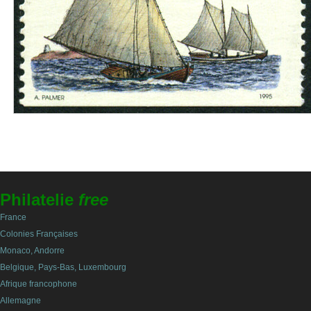
Philatelie
free
France
Colonies Françaises
Monaco, Andorre
Belgique, Pays-Bas, Luxembourg
Afrique francophone
Allemagne