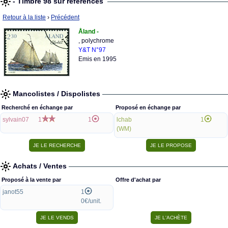
- Timbre 98 sur références
Retour à la liste
›
Précédent
Åland -
, polychrome
Y&T N°97
Emis en 1995
Mancolistes / Dispolistes
Recherché en échange par
Proposé en échange par
sylvain07
1
1
lchab
1
(WM)
Achats / Ventes
Proposé à la vente par
Offre d'achat par
janot55
1
0€/unit.