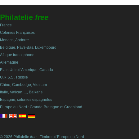
Philatelie
free
France
Colonies Françaises
Monaco, Andorre
Belgique, Pays-Bas, Luxembourg
Afrique francophone
Allemagne
Etats-Unis d'Amerique, Canada
U.R.S.S., Russie
Chine, Cambodge, Vietnam
Italie, Vatican, ..., Balkans
Espagne, colonies espagnoles
Europe du Nord : Grande-Bretagne et Groenland
© 2026 Philatelie
free
- Timbres d'Europe du Nord.