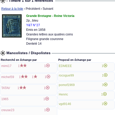
- Timbre 1 sur 1 références
Retour à la liste
› Précédent
› Suivant
Grande Bretagne - Reine Victoria
2p., bleu
Y&T N°27
Emis en 1858
Grandes lettres aux quatres coins
Filigrane grande couronne
Dentelé 14
Mancolistes / Dispolistes
Recherché en échange par
Proposé en échange par
mimi17
1
1
EDMEEE
1
rocogue99
1
michel59
1
1
1
pomof1969
3
TATAV
1
1
Henric
1
1965
1
vgd9146
1
creuse23
1