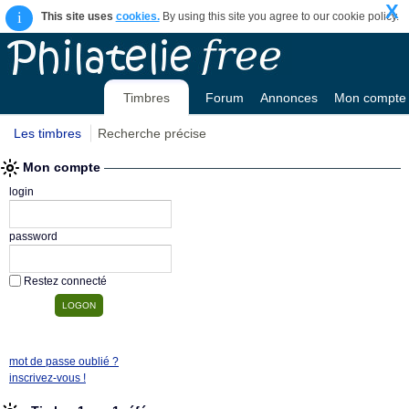
X
i
This site uses
cookies.
By using this site you agree to our cookie policy.
Timbres
Forum
Annonces
Mon compte
Les timbres
Recherche précise
Mon compte
login
password
Restez connecté
mot de passe oublié ?
inscrivez-vous !