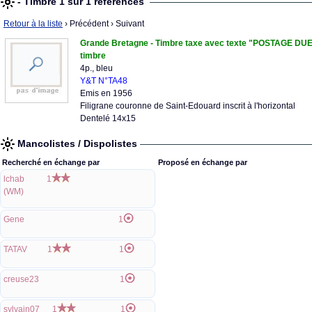
- Timbre 1 sur 1 références
Retour à la liste
› Précédent
› Suivant
Grande Bretagne - Timbre taxe avec texte "POSTAGE DUE" +
timbre
4p., bleu
Y&T N°TA48
Emis en 1956
Filigrane couronne de Saint-Edouard inscrit à l'horizontal
Dentelé 14x15
Mancolistes / Dispolistes
Recherché en échange par
Proposé en échange par
lchab
1
(WM)
Gene
1
TATAV
1
1
creuse23
1
sylvain07
1
1