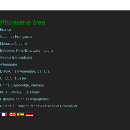
Philatelie
free
France
Colonies Françaises
Monaco, Andorre
Belgique, Pays-Bas, Luxembourg
Afrique francophone
Allemagne
Etats-Unis d'Amerique, Canada
U.R.S.S., Russie
Chine, Cambodge, Vietnam
Italie, Vatican, ..., Balkans
Espagne, colonies espagnoles
Europe du Nord : Grande-Bretagne et Groenland