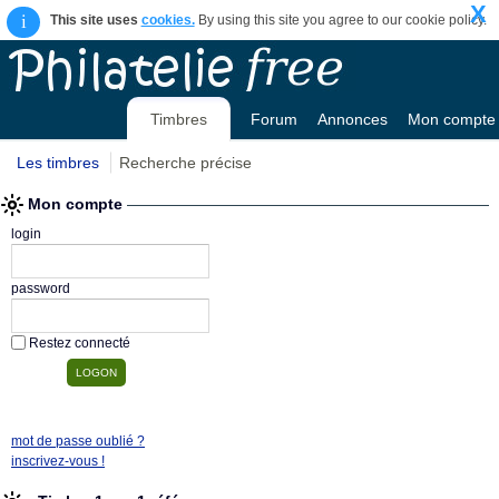
X
i
This site uses
cookies.
By using this site you agree to our cookie policy.
Timbres
Forum
Annonces
Mon compte
Les timbres
Recherche précise
Mon compte
login
password
Restez connecté
mot de passe oublié ?
inscrivez-vous !