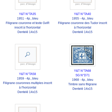
Y&T N°TA35
Y&T N°TA40
1951 - 4p., bleu
1955 - 4p., bleu
Filigrane couronne et texte GviR
Filigrane couronne des Tudor inscrit
inscrit à l'horizontal
à l'horizontal
Dentelé 14x15
Dentelé 14x15
Y&T N°TA68
Y&T N°TA58
SG N°D71
1959 - 4p., bleu
1968 - 4p., bleu
Filigrane couronnes multiples inscrit
Timbre sans filigrane
à l'horizontal
Dentelé 14x15
Dentelé 14x15