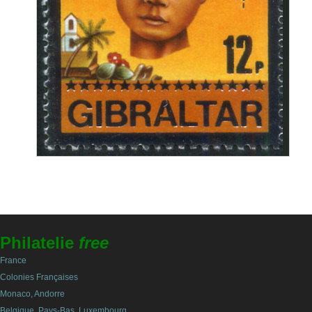
Philatelie
free
France
Colonies Françaises
Monaco, Andorre
Belgique, Pays-Bas, Luxembourg