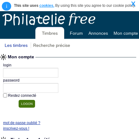
X
i
This site uses
cookies.
By using this site you agree to our cookie policy.
Timbres
Forum
Annonces
Mon compte
Les timbres
Recherche précise
Mon compte
login
password
Restez connecté
mot de passe oublié ?
inscrivez-vous !