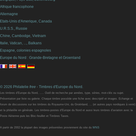
Afrique francophone
Allemagne
Etats-Unis d'Amerique, Canada
U.R.S.S., Russie
Chine, Cambodge, Vietnam
Italie, Vatican, ..., Balkans
Espagne, colonies espagnoles
Europe du Nord : Grande-Bretagne et Groenland
© 2026 Philatelie
free
- Timbres d'Europe du Nord.
Les timbres d'Europe du Nord, ..... Outil de recherche par années, type, séries, mot-clés ou sujet.
Présentation par liste ou galerie. Chaque timbre possède une fiche avec descriptif et images. Echange et
forum de discussions sur les timbres du Royaume-Uni, du Groënland, ... (et autres pays nordiques à venir)
et la philatélie en générale. Les timbres-postes d'Europe du Nord et aussi leurs timbres d'aviation avec la
Poste Aérienne puis les Bloc-feuillet et Timbres Taxes.
A partir de 2002 la plupart des images présentées proviennent du site du
WNS