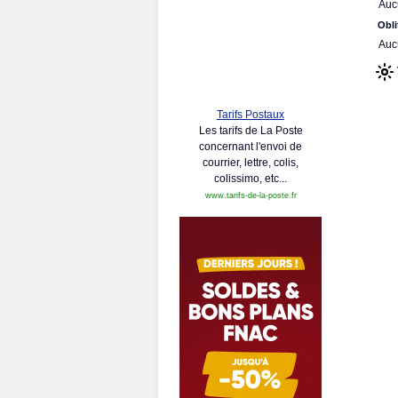
Auc
Obli
Auc
Tarifs Postaux
Les tarifs de La Poste
concernant l'envoi de
courrier, lettre, colis,
colissimo, etc...
www.tarifs-de-la-poste.fr