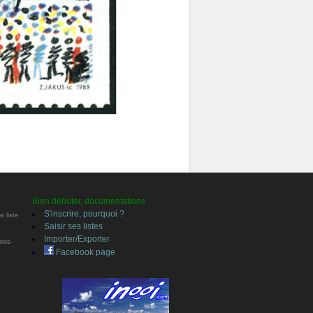
Bien débuter, documentations
S'inscrire, pourquoi ?
r liste
Saisir ses listes
Importer/Exporter
bres-
Facebook page