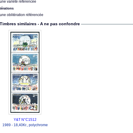
une variété référencée
térations
une oblitération référencée
Timbres similaires - A ne pas confondre
Y&T N°C1512
1989 - 18,40Kr., polychrome