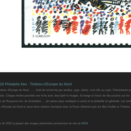
26 Philatelie
free
- Timbres d'Europe du Nord.
mbres d'Europe du Nord, ..... Outil de recherche par années, type, séries, mot-clés ou sujet. Présentation pa
erie. Chaque timbre possède une fiche avec descriptif et images. Echange et forum de discussions sur les
s du Royaume-Uni, du Groënland, ... (et autres pays nordiques à venir) et la philatélie en générale. Les tim
 d'Europe du Nord et aussi leurs timbres d'aviation avec la Poste Aérienne puis les Bloc-feuillet et Timbres
.
ir de 2002 la plupart des images présentées proviennent du site du
WNS