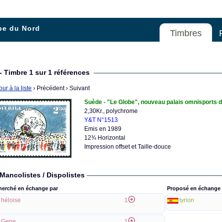
pe du Nord
Timbres
- Timbre 1 sur 1 références
ur à la liste
› Précédent
› Suivant
Suède - "Le Globe", nouveau palais omnisports 
2,30Kr., polychrome
Y&T N°1513
Emis en 1989
12¾ Horizontal
Impression offset et Taille-douce
Mancolistes / Dispolistes
herché en échange par
Proposé en échange 
héloise
1
tyrion
Gene
1