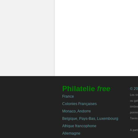
Philatelie
free
© 20
Les ti
France
ou gal
Colonies Françaises
timbre
Monaco, Andorre
postes
Belgique, Pays-Bas, Luxembourg
Taxes
Afrique francophone
A part
Allemagne