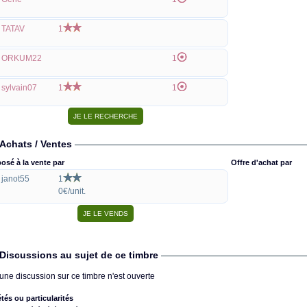
TATAV
1
ORKUM22
1
sylvain07
1
1
Achats / Ventes
osé à la vente par
Offre d'achat par
janot55
1
0€/unit.
Discussions au sujet de ce timbre
une discussion sur ce timbre n'est ouverte
étés ou particularités