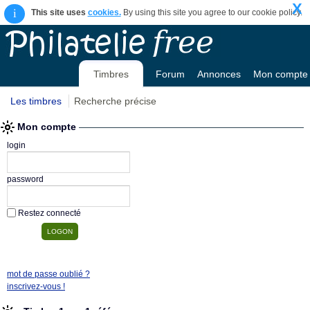
X
i
This site uses
cookies.
By using this site you agree to our cookie policy.
Timbres
Forum
Annonces
Mon compte
Les timbres
Recherche précise
Mon compte
login
password
Restez connecté
mot de passe oublié ?
inscrivez-vous !