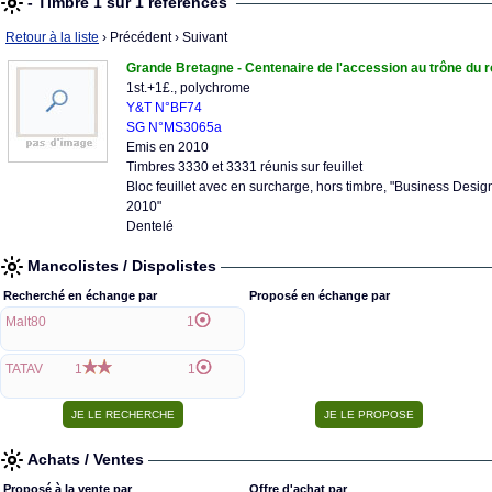
- Timbre 1 sur 1 références
Retour à la liste
› Précédent
› Suivant
Grande Bretagne - Centenaire de l'accession au trône du 
1st.+1£., polychrome
Y&T N°BF74
SG N°MS3065a
Emis en 2010
Timbres 3330 et 3331 réunis sur feuillet
Bloc feuillet avec en surcharge, hors timbre, "Business Desi
2010"
Dentelé
Mancolistes / Dispolistes
Recherché en échange par
Proposé en échange par
Malt80
1
TATAV
1
1
Achats / Ventes
Proposé à la vente par
Offre d'achat par