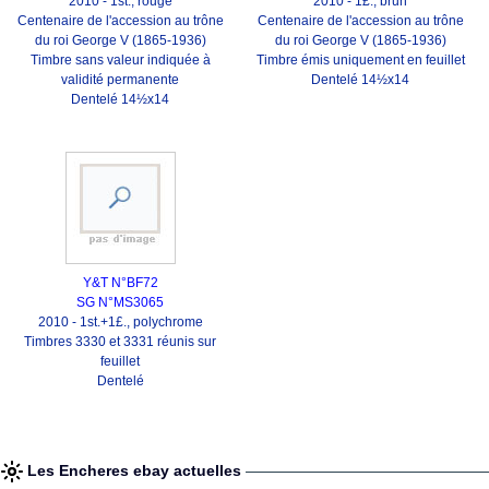
2010 - 1st., rouge
2010 - 1£., brun
Centenaire de l'accession au trône
Centenaire de l'accession au trône
du roi George V (1865-1936)
du roi George V (1865-1936)
Timbre sans valeur indiquée à
Timbre émis uniquement en feuillet
validité permanente
Dentelé 14½x14
Dentelé 14½x14
Y&T N°BF72
SG N°MS3065
2010 - 1st.+1£., polychrome
Timbres 3330 et 3331 réunis sur
feuillet
Dentelé
Les Encheres ebay actuelles