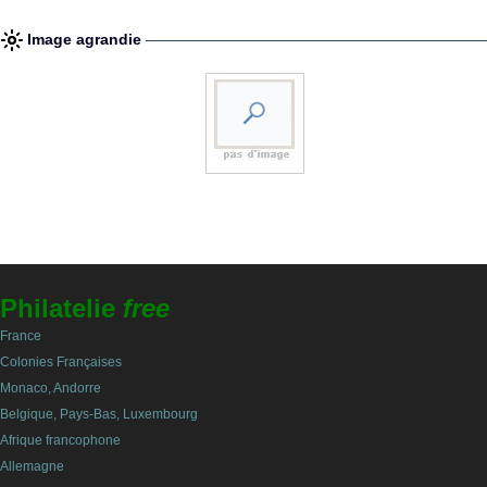
Image agrandie
Philatelie
free
France
Colonies Françaises
Monaco, Andorre
Belgique, Pays-Bas, Luxembourg
Afrique francophone
Allemagne