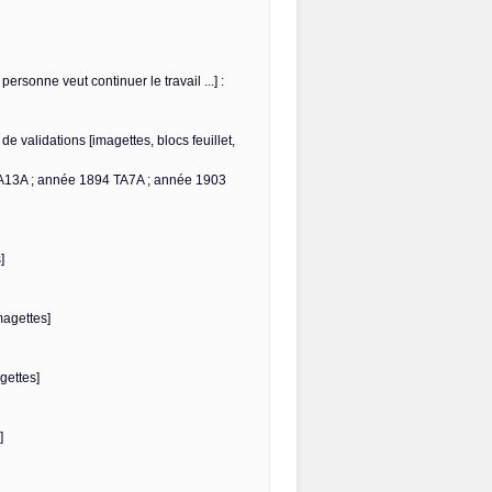
personne veut continuer le travail ...] :
de validations [imagettes, blocs feuillet,
TA13A ; année 1894 TA7A ; année 1903
]
magettes]
gettes]
]