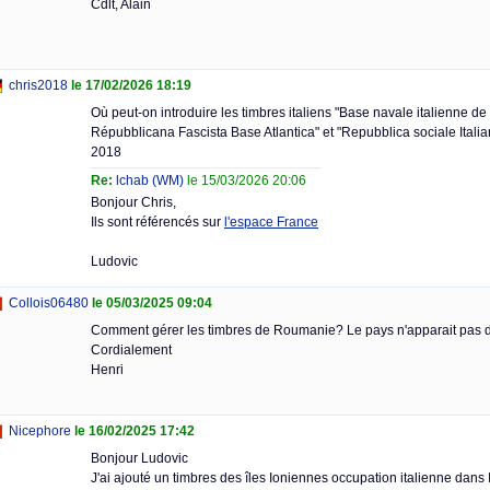
Cdlt, Alain
chris2018
le 17/02/2026 18:19
Où peut-on introduire les timbres italiens "Base navale italienne de
Répubblicana Fascista Base Atlantica" et "Repubblica sociale Italia
2018
Re:
lchab (WM)
le 15/03/2026 20:06
Bonjour Chris,
Ils sont référencés sur
l'espace France
Ludovic
Collois06480
le 05/03/2025 09:04
Comment gérer les timbres de Roumanie? Le pays n'apparait pas dan
Cordialement
Henri
Nicephore
le 16/02/2025 17:42
Bonjour Ludovic
J'ai ajouté un timbres des îles Ioniennes occupation italienne dans It