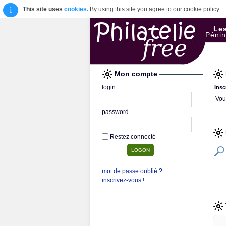
i
This site uses
cookies.
By using this site you agree to our cookie policy.
Les
Pénin
Mon compte
login
Insc
Vou
password
Restez connecté
mot de passe oublié ?
inscrivez-vous !