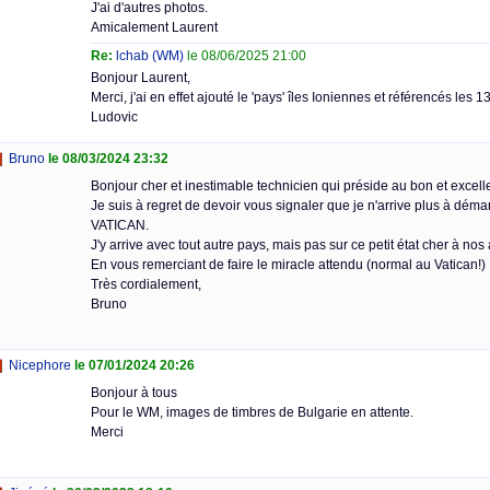
J'ai d'autres photos.
Amicalement Laurent
Re:
lchab (WM)
le 08/06/2025 21:00
Bonjour Laurent,
Merci, j'ai en effet ajouté le 'pays' îles Ioniennes et référencés les 1
Ludovic
Bruno
le 08/03/2024 23:32
Bonjour cher et inestimable technicien qui préside au bon et excell
Je suis à regret de devoir vous signaler que je n'arrive plus à dé
VATICAN.
J'y arrive avec tout autre pays, mais pas sur ce petit état cher à nos
En vous remerciant de faire le miracle attendu (normal au Vatican!)
Très cordialement,
Bruno
Nicephore
le 07/01/2024 20:26
Bonjour à tous
Pour le WM, images de timbres de Bulgarie en attente.
Merci