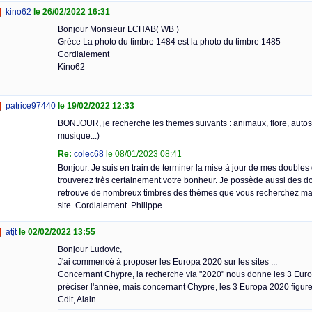
kino62
le 26/02/2022 16:31
Bonjour Monsieur LCHAB( WB )
Gréce La photo du timbre 1484 est la photo du timbre 1485
Cordialement
Kino62
patrice97440
le 19/02/2022 12:33
BONJOUR, je recherche les themes suivants : animaux, flore, autos,
musique...)
Re:
colec68
le 08/01/2023 08:41
Bonjour. Je suis en train de terminer la mise à jour de mes double
trouverez très certainement votre bonheur. Je possède aussi des d
retrouve de nombreux timbres des thèmes que vous recherchez mai
site. Cordialement. Philippe
atjt
le 02/02/2022 13:55
Bonjour Ludovic,
J'ai commencé à proposer les Europa 2020 sur les sites ...
Concernant Chypre, la recherche via "2020" nous donne les 3 Europa
préciser l'année, mais concernant Chypre, les 3 Europa 2020 figure 
Cdlt, Alain