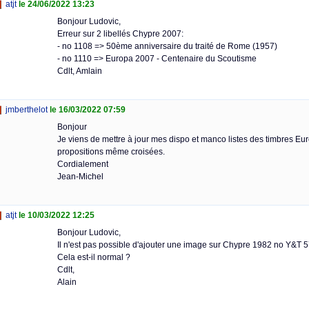
atjt
le 24/06/2022 13:23
Bonjour Ludovic,
Erreur sur 2 libellés Chypre 2007:
- no 1108 => 50ème anniversaire du traité de Rome (1957)
- no 1110 => Europa 2007 - Centenaire du Scoutisme
Cdlt, Amlain
jmberthelot
le 16/03/2022 07:59
Bonjour
Je viens de mettre à jour mes dispo et manco listes des timbres Eur
propositions même croisées.
Cordialement
Jean-Michel
atjt
le 10/03/2022 12:25
Bonjour Ludovic,
Il n'est pas possible d'ajouter une image sur Chypre 1982 no Y&T 57
Cela est-il normal ?
Cdlt,
Alain