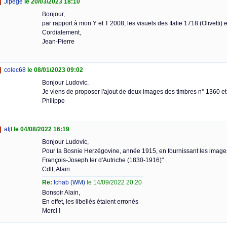
Jipégé
le 20/03/2023 18:10
Bonjour,
par rapport à mon Y et T 2008, les visuels des Italie 1718 (Olivetti)
Cordialement,
Jean-Pierre
colec68
le 08/01/2023 09:02
Bonjour Ludovic.
Je viens de proposer l'ajout de deux images des timbres n° 1360 
Philippe
atjt
le 04/08/2022 16:19
Bonjour Ludovic,
Pour la Bosnie Herzégovine, année 1915, en fournissant les images, 
François-Joseph Ier d'Autriche (1830-1916)" .
Cdlt, Alain
Re:
lchab (WM)
le 14/09/2022 20:20
Bonsoir Alain,
En effet, les libellés étaient erronés
Merci !