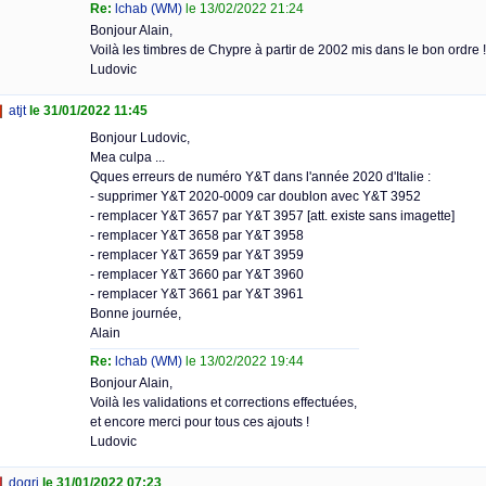
Re:
lchab (WM)
le 13/02/2022 21:24
Bonjour Alain,
Voilà les timbres de Chypre à partir de 2002 mis dans le bon ordre !
Ludovic
atjt
le 31/01/2022 11:45
Bonjour Ludovic,
Mea culpa ...
Qques erreurs de numéro Y&T dans l'année 2020 d'Italie :
- supprimer Y&T 2020-0009 car doublon avec Y&T 3952
- remplacer Y&T 3657 par Y&T 3957 [att. existe sans imagette]
- remplacer Y&T 3658 par Y&T 3958
- remplacer Y&T 3659 par Y&T 3959
- remplacer Y&T 3660 par Y&T 3960
- remplacer Y&T 3661 par Y&T 3961
Bonne journée,
Alain
Re:
lchab (WM)
le 13/02/2022 19:44
Bonjour Alain,
Voilà les validations et corrections effectuées,
et encore merci pour tous ces ajouts !
Ludovic
dogri
le 31/01/2022 07:23