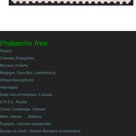
Philatelie
free
France
Colonies Françaises
Monaco, Andorre
Belgique, Pays-Bas, Luxembourg
Afrique francophone
Allemagne
Etats-Unis d'Amerique, Canada
U.R.S.S., Russie
Chine, Cambodge, Vietnam
Italie, Vatican, ..., Balkans
Espagne, colonies espagnoles
Europe du Nord : Grande-Bretagne et Groenland