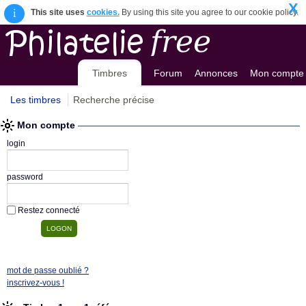
X
i
This site uses
cookies.
By using this site you agree to our cookie policy.
Timbres
Forum
Annonces
Mon compte
Les timbres
Recherche précise
Mon compte
login
password
Restez connecté
mot de passe oublié ?
inscrivez-vous !