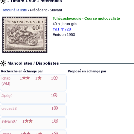
- Timbre 1 sur 1 références
Retour à la liste
› Précédent
› Suivant
Tchécoslovaquie - Course motocycliste
40 h., brun-gris
Y&T N°728
Emis en 1953
Mancolistes / Dispolistes
Recherché en échange par
Proposé en échange par
lchab
1
1
1
(WM)
Jipégé
1
creuse23
1
sylvain07
1
1