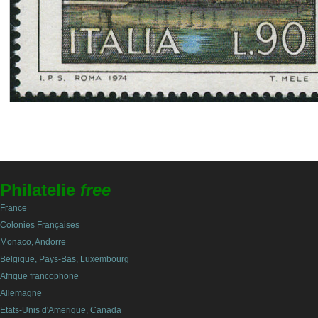
Philatelie
free
France
Colonies Françaises
Monaco, Andorre
Belgique, Pays-Bas, Luxembourg
Afrique francophone
Allemagne
Etats-Unis d'Amerique, Canada