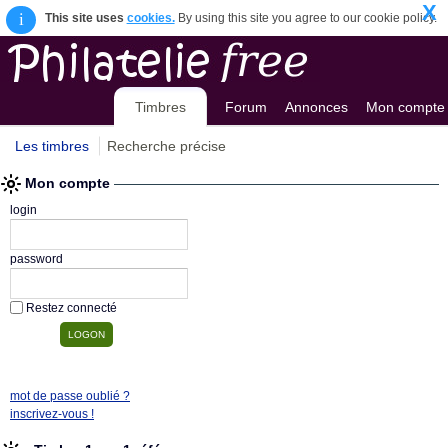
X
i
This site uses
cookies.
By using this site you agree to our cookie policy.
Timbres
Forum
Annonces
Mon compte
Les timbres
Recherche précise
Mon compte
login
password
Restez connecté
mot de passe oublié ?
inscrivez-vous !