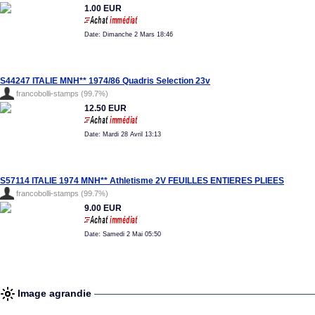
1.00 EUR
Date: Dimanche 2 Mars 18:46
S44247 ITALIE MNH** 1974/86 Quadris Selection 23v
francobolli-stamps (99.7%)
12.50 EUR
Date: Mardi 28 Avril 13:13
S57114 ITALIE 1974 MNH** Athletisme 2V FEUILLES ENTIERES PLIEES
francobolli-stamps (99.7%)
9.00 EUR
Date: Samedi 2 Mai 05:50
Image agrandie