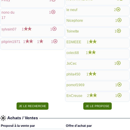
Pinzy
1
le neuf
2
nono du
1
17
Nicephore
1
sylvain07
1
1
Toinette
1
pilgrim1971
1
1
1
EDMEEE
1
colec68
1
JoCec
1
phila450
1
pomof1969
1
EnCreuse
2
1
Achats / Ventes
Proposé à la vente par
Offre d'achat par