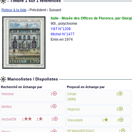
- Timbre 1 sur 1 références
Retour à la liste
› Précédent
› Suivant
Italie - Musée des Offices de Florence, par Giorg
90l., polychrome
Y&T N°1208
Michel N°1477
Emis en 1974
Mancolistes / Dispolistes
Recherché en échange par
Proposé en échange par
Heloise
1
lchab
1
(WM)
dedeo
1
Hypnoz
1
michel59
1
1
1
Vieuxdeb
1
2
ROMANREIGNS
1