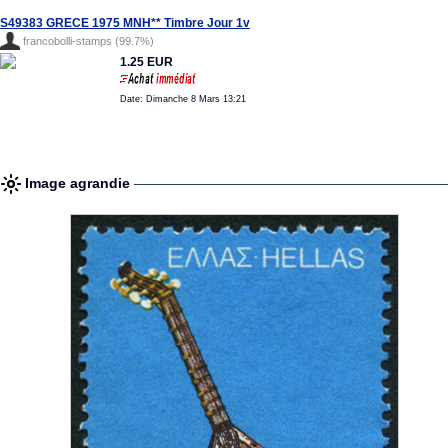
S49383 GRECE 1975 MNH** Timbre Jour 1v
francobolli-stamps (99.7%)
1.25 EUR
Date: Dimanche 8 Mars 13:21
Image agrandie