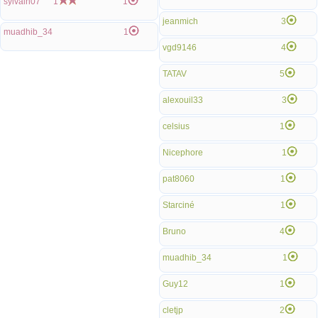
sylvain07
1
1
jeanmich
3
muadhib_34
1
vgd9146
4
TATAV
5
alexouil33
3
celsius
1
Nicephore
1
pat8060
1
Starciné
1
Bruno
4
muadhib_34
1
Guy12
1
cletjp
2