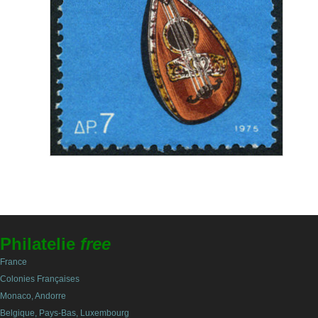
Philatelie
free
France
Colonies Françaises
Monaco, Andorre
Belgique, Pays-Bas, Luxembourg