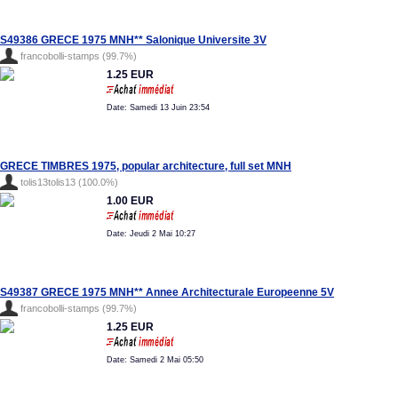
S49386 GRECE 1975 MNH** Salonique Universite 3V
francobolli-stamps (99.7%)
1.25 EUR
Date: Samedi 13 Juin 23:54
GRECE TIMBRES 1975, popular architecture, full set MNH
tolis13tolis13 (100.0%)
1.00 EUR
Date: Jeudi 2 Mai 10:27
S49387 GRECE 1975 MNH** Annee Architecturale Europeenne 5V
francobolli-stamps (99.7%)
1.25 EUR
Date: Samedi 2 Mai 05:50