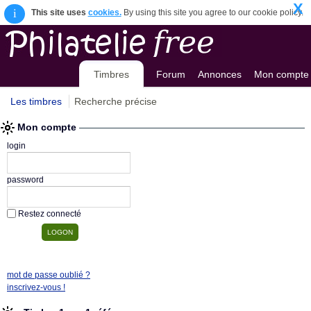
X
i
This site uses
cookies.
By using this site you agree to our cookie policy.
Timbres
Forum
Annonces
Mon compte
Les timbres
Recherche précise
Mon compte
login
password
Restez connecté
mot de passe oublié ?
inscrivez-vous !