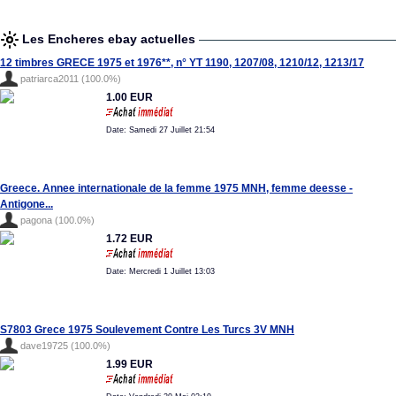
Les Encheres ebay actuelles
12 timbres GRECE 1975 et 1976**, n° YT 1190, 1207/08, 1210/12, 1213/17
patriarca2011 (100.0%)
1.00 EUR
Date: Samedi 27 Juillet 21:54
Greece. Annee internationale de la femme 1975 MNH, femme deesse -
Antigone...
pagona (100.0%)
1.72 EUR
Date: Mercredi 1 Juillet 13:03
S7803 Grece 1975 Soulevement Contre Les Turcs 3V MNH
dave19725 (100.0%)
1.99 EUR