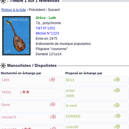
- Timbre 1 sur 1 références
Retour à la liste
› Précédent
› Suivant
Grèce - Luth
7Δ., polychrome
Y&T N°1201
Michel N°1223
Emis en 1975
Instruments de musique populaires
Filigrane "couronne"
Dentelé 12½x14
Mancolistes / Dispolistes
Recherché en échange par
Proposé en échange par
1965
1
BD21
4
lchab
2
TATAV
1
(WM)
Gene
1
le neuf
1
EDMEEE
1
creuse23
1
colec68
2