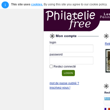
i
This site uses
cookies.
By using this site you agree to our cookie policy.
Les
Pénin
Mon compte
login
Reto
password
Restez connecté
mot de passe oublié ?
inscrivez-vous !
Rec