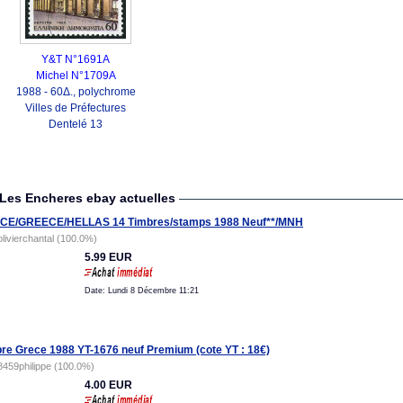
Y&T N°1691A
Michel N°1709A
1988 - 60Δ., polychrome
Villes de Préfectures
Dentelé 13
Les Encheres ebay actuelles
CE/GREECE/HELLAS 14 Timbres/stamps 1988 Neuf**/MNH
olivierchantal (100.0%)
5.99 EUR
Date: Lundi 8 Décembre 11:21
re Grece 1988 YT-1676 neuf Premium (cote YT : 18€)
8459philippe (100.0%)
4.00 EUR