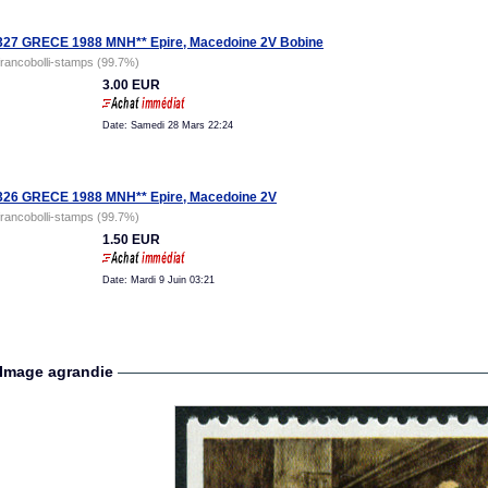
27 GRECE 1988 MNH** Epire, Macedoine 2V Bobine
francobolli-stamps (99.7%)
3.00 EUR
Date: Samedi 28 Mars 22:24
326 GRECE 1988 MNH** Epire, Macedoine 2V
francobolli-stamps (99.7%)
1.50 EUR
Date: Mardi 9 Juin 03:21
Image agrandie