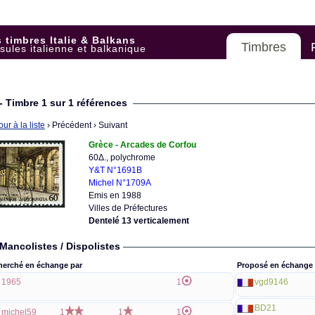
 timbres Italie & Balkans
Timbres
sules italienne et balkanique
- Timbre 1 sur 1 références
ur à la liste
› Précédent
› Suivant
Grèce - Arcades de Corfou
60Δ., polychrome
Y&T N°1691B
Michel N°1709A
Emis en 1988
Villes de Préfectures
Dentelé 13 verticalement
Mancolistes / Dispolistes
herché en échange par
Proposé en échange 
1965
1
vgd9146
BD21
michel59
1
1
1