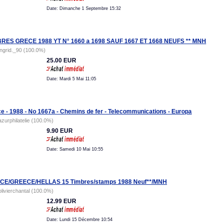
Date: Dimanche 1 Septembre 15:32
BRES GRECE 1988 YT N° 1660 a 1698 SAUF 1667 ET 1668 NEUFS ** MNH
ingrid._90 (100.0%)
25.00 EUR
Date: Mardi 5 Mai 11:05
e - 1988 - No 1667a - Chemins de fer - Telecommunications - Europa
azurphilatelie (100.0%)
9.90 EUR
Date: Samedi 10 Mai 10:55
CE/GREECE/HELLAS 15 Timbres/stamps 1988 Neuf**/MNH
olivierchantal (100.0%)
12.99 EUR
Date: Lundi 15 Décembre 10:54