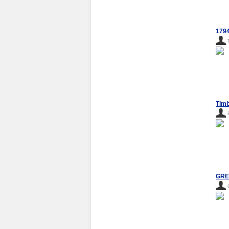
1794
Timb
GRE