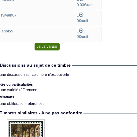
0.03€/unit.
sylvain07
1
0€/unit.
janot55
1
0€/unit.
Discussions au sujet de ce timbre
une discussion sur ce timbre n'est ouverte
étés ou particularités
une variété référencée
térations
une oblitération référencée
Timbres similaires - A ne pas confondre