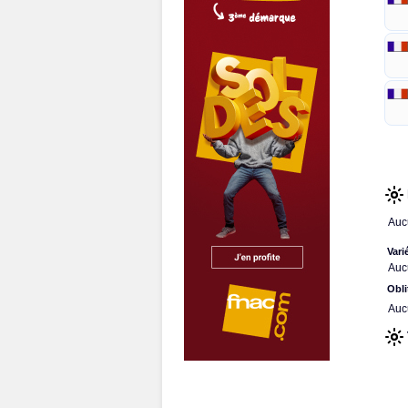
Auc
Vari
Auc
Obli
Auc