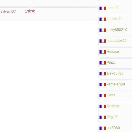
le neuf
sylvain07
1
jeanmich
jacky850210
malaudos62
Heloise
Pinzy
alexouil33
kerhelen29
Gene
Toinette
Guy12
pat8060