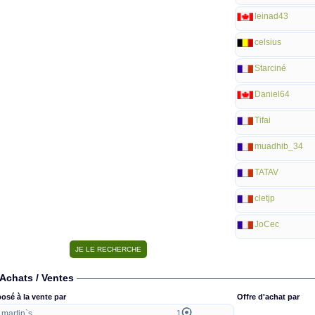
leinad43
celsius
Starciné
Daniel64
Tifai
muadhib_34
TATAV
cletjp
JoCec
Achats / Ventes
osé à la vente par
Offre d'achat par
martin`s
1