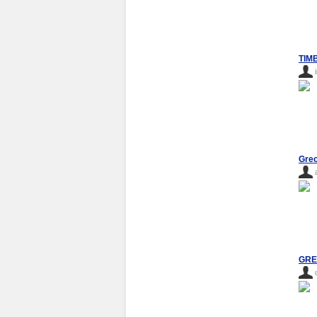
TIM
Grec
GRE