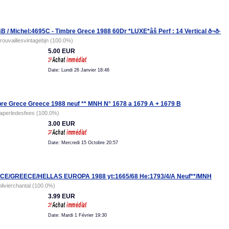
B / Michel:4695C - Timbre Grece 1988 60Dr *LUXE*âš Perf : 14 Vertical ð¬ð·
trouvaillesvintagebjn (100.0%)
5.00 EUR
Date: Lundi 26 Janvier 18:46
re Grece Greece 1988 neuf ** MNH N° 1678 a 1679 A + 1679 B
laperledesfees (100.0%)
3.00 EUR
Date: Mercredi 15 Octobre 20:57
CE/GREECE/HELLAS EUROPA 1988 yt:1665/68 He:1793/4/A Neuf**/MNH
olivierchantal (100.0%)
3.99 EUR
Date: Mardi 1 Février 19:30