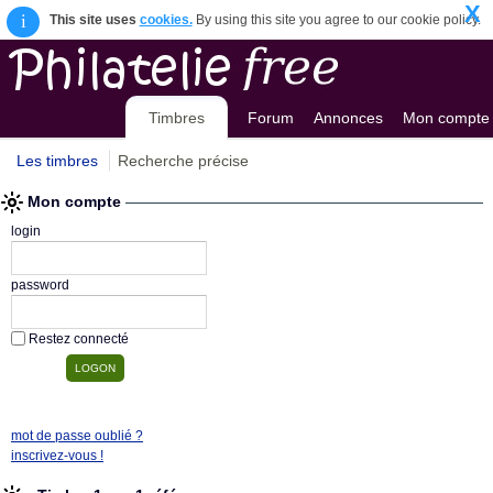
X
i
This site uses
cookies.
By using this site you agree to our cookie policy.
Timbres
Forum
Annonces
Mon compte
Les timbres
Recherche précise
Mon compte
login
password
Restez connecté
mot de passe oublié ?
inscrivez-vous !