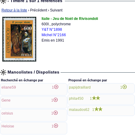
- Timbre 1 sur 1 références
Retour à la liste
› Précédent
› Suivant
Italie - Jeu de Noël de Rivisondoli
600l., polychrome
Y&T N°1898
Michel N°2166
Emis en 1991
Mancolistes / Dispolistes
Recherché en échange par
Proposé en échange par
eliane59
1
papijdraillard
1
phila450
1
Gene
1
malaudos62
1
celsius
1
Heloise
1