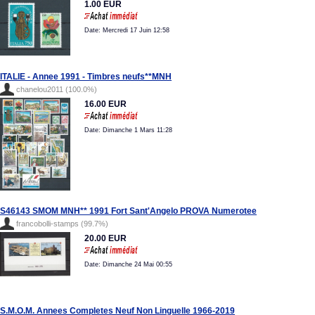
1.00 EUR
Date: Mercredi 17 Juin 12:58
ITALIE - Annee 1991 - Timbres neufs**MNH
chanelou2011 (100.0%)
16.00 EUR
Date: Dimanche 1 Mars 11:28
S46143 SMOM MNH** 1991 Fort Sant'Angelo PROVA Numerotee
francobolli-stamps (99.7%)
20.00 EUR
Date: Dimanche 24 Mai 00:55
S.M.O.M. Annees Completes Neuf Non Linguelle 1966-2019