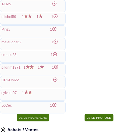
TATAV
1
michel59
1
1
1
Pinzy
1
malaudos62
1
creuse23
1
pilgrim1971
1
1
1
ORKUM22
1
sylvain07
1
JoCec
1
Achats / Ventes