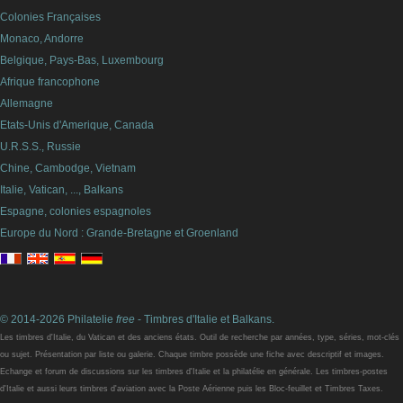
Colonies Françaises
Monaco, Andorre
Belgique, Pays-Bas, Luxembourg
Afrique francophone
Allemagne
Etats-Unis d'Amerique, Canada
U.R.S.S., Russie
Chine, Cambodge, Vietnam
Italie, Vatican, ..., Balkans
Espagne, colonies espagnoles
Europe du Nord : Grande-Bretagne et Groenland
© 2014-2026 Philatelie
free
- Timbres d'Italie et Balkans.
Les timbres d'Italie, du Vatican et des anciens états. Outil de recherche par années, type, séries, mot-clés
ou sujet. Présentation par liste ou galerie. Chaque timbre possède une fiche avec descriptif et images.
Echange et forum de discussions sur les timbres d'Italie et la philatélie en générale. Les timbres-postes
d'Italie et aussi leurs timbres d'aviation avec la Poste Aérienne puis les Bloc-feuillet et Timbres Taxes.