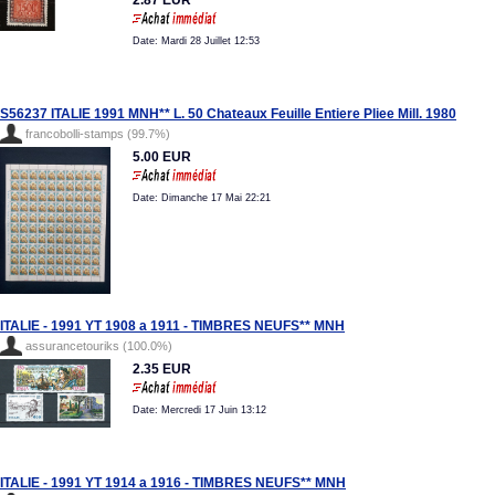
2.87 EUR
Date: Mardi 28 Juillet 12:53
S56237 ITALIE 1991 MNH** L. 50 Chateaux Feuille Entiere Pliee Mill. 1980
francobolli-stamps (99.7%)
5.00 EUR
Date: Dimanche 17 Mai 22:21
ITALIE - 1991 YT 1908 a 1911 - TIMBRES NEUFS** MNH
assurancetouriks (100.0%)
2.35 EUR
Date: Mercredi 17 Juin 13:12
ITALIE - 1991 YT 1914 a 1916 - TIMBRES NEUFS** MNH