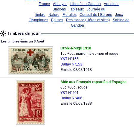
France
Abbayes
Liberté de Gandon
Armoiries
Blasons
Tableaux
Journée du
timbre
Nature
Floralies
Conseil de l`Europe
Jeux
Olympiques
Eglises
Résistance (Héros et sites)
Sabine de
Gandon
Timbres du jour
Les timbres émis un 8 Août
Croix-Rouge 1918
15c.+5c., marron, bleu-noir et rouge
Y&T N°156
Dallay N°153
Emis le 08/08/1918
Aide aux Français rapatriés d'Espagne
65c.+60c., rouge
Y&T N°401
Dallay N°406
Emis le 08/08/1938