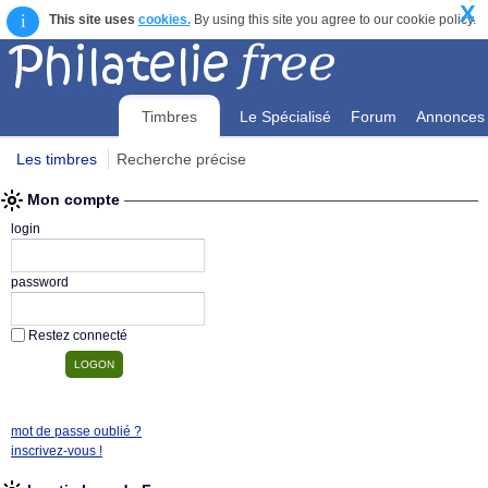
X
i
This site uses
cookies.
By using this site you agree to our cookie policy.
Timbres
Le Spécialisé
Forum
Annonces
Les timbres
Recherche précise
Mon compte
Mon compte
login
password
Restez connecté
mot de passe oublié ?
inscrivez-vous !