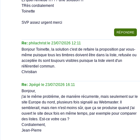
Et quel remède !!!??? une solution !!!
TRès cordialement
Toinette
SVP assez urgent merci
Re:
philachrist le 23/07/2026 12:11
Bonjour Toinette, la solution c'est de refaire la proposition par vous-
même puisque tous les timbres doivent être dans la liste, refusée ou
acceptée ils sont toujours visibles puisque la liste vient d'un
référentiel commun.
Christian
Re:
Jipégé le 23/07/2026 16:11
Bonjour,
j'ai le même problème, de manière récurrente, mais seulement sur le
site Europe du nord, plusieurs fois signalé au Webmaster. ll
semblerait, mais rien n'est moins sûr, que ça se produise quand j'ai
ouvert le site deux fois en même temps, par exemple pour comparer
des listes. Est-ce votre cas ?
Cordialement,
Jean-Pierre