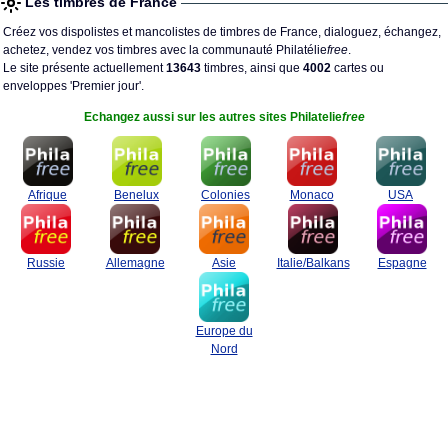
Les timbres de France
Créez vos dispolistes et mancolistes de timbres de France, dialoguez, échangez,
achetez, vendez vos timbres avec la communauté Philatélie
free
.
Le site présente actuellement
13643
timbres, ainsi que
4002
cartes ou
enveloppes 'Premier jour'.
Echangez aussi sur les autres sites Philatelie
free
Afrique
Benelux
Colonies
Monaco
USA
Russie
Allemagne
Asie
Italie/Balkans
Espagne
Europe du
Nord