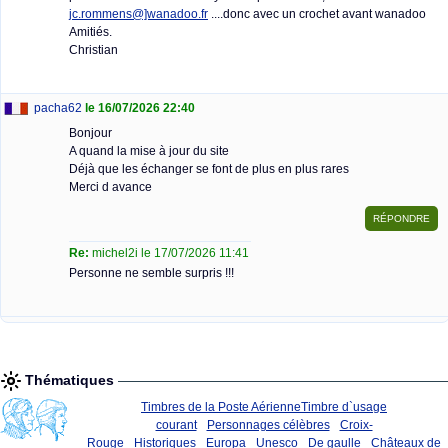
jc.rommens@]wanadoo.fr
....donc avec un crochet avant wanadoo
Amitiés.
Christian
pacha62
le 16/07/2026 22:40
Bonjour
A quand la mise à jour du site
Déjà que les échanger se font de plus en plus rares
Merci d avance
Re:
michel2i le 17/07/2026 11:41
Personne ne semble surpris !!!
Thématiques
Timbres de la Poste Aérienne
Timbre d`usage
courant
Personnages célèbres
Croix-
Rouge
Historiques
Europa
Unesco
De gaulle
Châteaux de