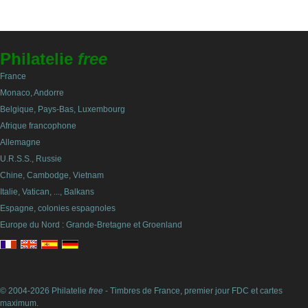
Philatelie
free
France
Monaco, Andorre
Belgique, Pays-Bas, Luxembourg
Afrique francophone
Allemagne
U.R.S.S., Russie
Chine, Cambodge, Vietnam
Italie, Vatican, ..., Balkans
Espagne, colonies espagnoles
Europe du Nord : Grande-Bretagne et Groenland
© 2004-2026 Philatelie
free
- Timbres de France, premier jour FDC et cartes
maximum.