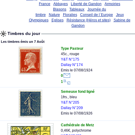
France
Abbayes
Liberté de Gandon
Armoiries
Blasons
Tableaux
Journée du
timbre
Nature
Floralies
Conseil de l`Europe
Jeux
Olympiques
Eglises
Résistance (Héros et sites)
Sabine de
Gandon
Timbres du jour
Les timbres émis un 7 Août
Type Pasteur
45c., rouge
Y&T N°175
Dallay N°174
Emis le 07/08/1924
0
1
Semeuse fond ligné
1frs., bleu
Y&T N°205
Dallay N°209
Emis le 07/08/1926
Cathédrale de Metz
0,46€, polychrome