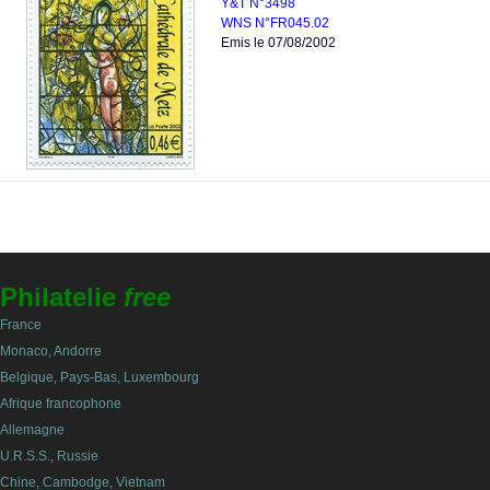
Y&T N°3498
WNS N°FR045.02
Emis le 07/08/2002
Philatelie
free
France
Monaco, Andorre
Belgique, Pays-Bas, Luxembourg
Afrique francophone
Allemagne
U.R.S.S., Russie
Chine, Cambodge, Vietnam