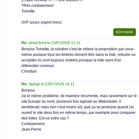
Et quel remède !!!??? une solution !!!
TRès cordialement
Toinette
SVP assez urgent merci
Re:
philachrist le 23/07/2026 12:11
Bonjour Toinette, la solution c'est de refaire la proposition par vous-
même puisque tous les timbres doivent être dans la liste, refusée ou
acceptée ils sont toujours visibles puisque la liste vient d'un
référentiel commun.
Christian
Re:
Jipégé le 23/07/2026 16:11
Bonjour,
j'ai le même problème, de manière récurrente, mais seulement sur le
site Europe du nord, plusieurs fois signalé au Webmaster. ll
semblerait, mais rien n'est moins sûr, que ça se produise quand j'ai
ouvert le site deux fois en même temps, par exemple pour comparer
des listes. Est-ce votre cas ?
Cordialement,
Jean-Pierre