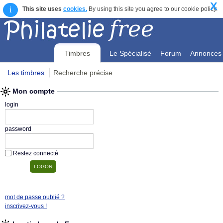
X
i
This site uses
cookies.
By using this site you agree to our cookie policy.
Timbres
Le Spécialisé
Forum
Annonces
Les timbres
Recherche précise
Mon compte
Mon compte
login
password
Restez connecté
mot de passe oublié ?
inscrivez-vous !