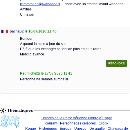
jc.rommens@]wanadoo.fr
....donc avec un crochet avant wanadoo
Amitiés.
Christian
pacha62
le 16/07/2026 22:40
Bonjour
A quand la mise à jour du site
Déjà que les échanger se font de plus en plus rares
Merci d avance
Re:
michel2i le 17/07/2026 11:41
Personne ne semble surpris !!!
Thématiques
Timbres de la Poste Aérienne
Timbre d`usage
courant
Personnages célèbres
Croix-
Rouge
Historiques
Europa
Unesco
De gaulle
Châteaux de