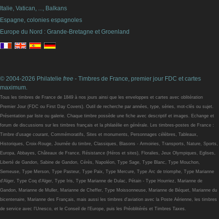
Italie, Vatican, ..., Balkans
Espagne, colonies espagnoles
Europe du Nord : Grande-Bretagne et Groenland
© 2004-2026 Philatelie
free
- Timbres de France, premier jour FDC et cartes
maximum.
Tous les timbres de France de 1849 à nos jours ainsi que les enveloppes et cartes avec oblitération
Premier Jour (FDC ou First Day Covers). Outil de recherche par années, type, séries, mot-clés ou sujet.
Présentation par liste ou galerie. Chaque timbre possède une fiche avec descriptif et images. Echange et
forum de discussions sur les timbres français et la philatélie en générale. Les timbres-postes de France :
Timbre d'usage courant, Commémoratifs, Sites et monuments, Personnages célèbres, Tableaux,
Historiques, Croix-Rouge, Journée du timbre, Classiques, Blasons - Armoiries, Transports, Nature, Sports,
Europa, Abbayes, Châteaux de France, Résistance (Héros et sites), Floralies, Jeux Olympiques, Eglises,
Liberté de Gandon, Sabine de Gandon, Cérès, Napoléon, Type Sage, Type Blanc, Type Mouchon,
Semeuse, Type Merson, Type Pasteur, Type Paix, Type Mercure, Type Arc de triomphe, Type Marianne
d'Alger, Type Coq d'Alger, Type Iris, Type Marianne de Dulac, Pétain - Type Hourriez, Marianne de
Gandon, Marianne de Muller, Marianne de Cheffer, Type Moissonneuse, Marianne de Béquet, Marianne du
bicentenaire, Marianne des Français, mais aussi les timbres d'aviation avec la Poste Aérienne, les timbres
de service avec l'Unesco, et le Conseil de l'Europe, puis les Préoblitérés et Timbres Taxes.