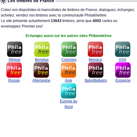
Les timbres de France
Créez vos dispolistes et mancolistes de timbres de France, dialoguez, échangez,
achetez, vendez vos timbres avec la communauté Philatélie
free
.
Le site présente actuellement
13643
timbres, ainsi que
4002
cartes ou
enveloppes 'Premier jour'.
Echangez aussi sur les autres sites Philatelie
free
Afrique
Benelux
Colonies
Monaco
USA
Russie
Allemagne
Asie
Italie/Balkans
Espagne
Europe du
Nord