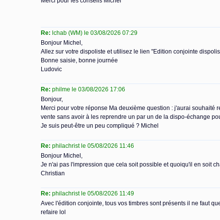
Merci pour les conseils Michel
Re:
lchab (WM) le 03/08/2026 07:29
Bonjour Michel,
Allez sur votre dispoliste et utilisez le lien "Edition conjointe dispol
Bonne saisie, bonne journée
Ludovic
Re:
philme le 03/08/2026 17:06
Bonjour,
Merci pour votre réponse Ma deuxième question : j'aurai souhaité re
vente sans avoir à les reprendre un par un de la dispo-échange pou
Je suis peut-être un peu compliqué ? Michel
Re:
philachrist le 05/08/2026 11:46
Bonjour Michel,
Je n'ai pas l'impression que cela soit possible et quoiqu'il en soit c
Christian
Re:
philachrist le 05/08/2026 11:49
Avec l'édition conjointe, tous vos timbres sont présents il ne faut q
refaire lol