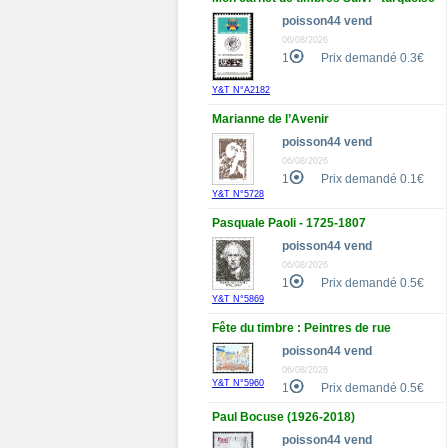
poisson44 vend
06/08/2026
1
Prix demandé 0.3€
Y&T N°A2182
Marianne de l’Avenir
poisson44 vend
06/08/2026
1
Prix demandé 0.1€
Y&T N°5728
Pasquale Paoli - 1725-1807
poisson44 vend
06/08/2026
1
Prix demandé 0.5€
Y&T N°5869
Fête du timbre : Peintres de rue
poisson44 vend
06/08/2026
Y&T N°5960
1
Prix demandé 0.5€
Paul Bocuse (1926-2018)
poisson44 vend