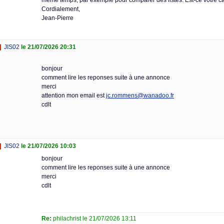
même temps, par exemple pour comparer des listes. Est-ce votre c
Cordialement,
Jean-Pierre
JIS02
le 21/07/2026 20:31
bonjour
comment lire les reponses suite à une annonce
merci
attention mon email est
jc.rommens@wanadoo.fr
cdlt
JIS02
le 21/07/2026 10:03
bonjour
comment lire les reponses suite à une annonce
merci
cdlt
Re:
philachrist le 21/07/2026 13:11