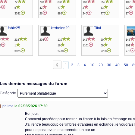
72
703
836
187
259
1091
7
5
42
77
2
33
22
3031
26
889
240
775
17
fabie25
kerhelen29
Tifai
7
218
204
119
142
69
148
0
1
16
1101
59
101
3825
2478
2269
970
1
2
3
4
10
20
30
40
50
8
Les derniers messages du forum
Catégorie
philme
le 02/08/2026 17:30
Bonjour,
Comment procéder pour rentrer un timbre à la fois en échange ou 
J'ai rentré beaucoup de timbres étrangers en échange, je voudrais 
pour ne pas devoir les reprendre un par un .