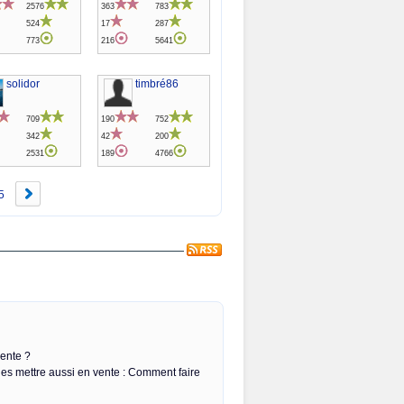
2576
363
783
524
17
287
773
216
5641
solidor
timbré86
709
190
752
342
42
200
2531
189
4766
5
vente ?
les mettre aussi en vente : Comment faire