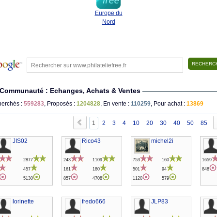
Europe du
Nord
Communauté : Echanges, Achats & Ventes
erchés :
559283
, Proposés :
1204828
, En vente :
110259
, Pour achat :
13869
1
2
3
4
10
20
30
40
50
85
JIS02
Rico43
michel2i
2877
243
1109
753
160
1659
457
161
180
501
94
848
5130
857
4708
1120
579
lorinette
fredo666
JLP83