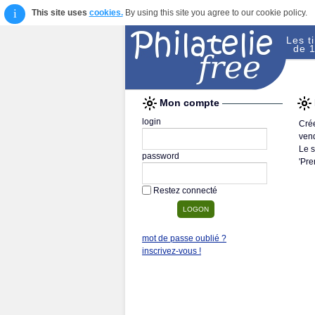
i
This site uses
cookies.
By using this site you agree to our cookie policy.
Les t
de 1
Mon compte
login
Crée
vend
Le s
password
'Pre
Restez connecté
mot de passe oublié ?
inscrivez-vous !