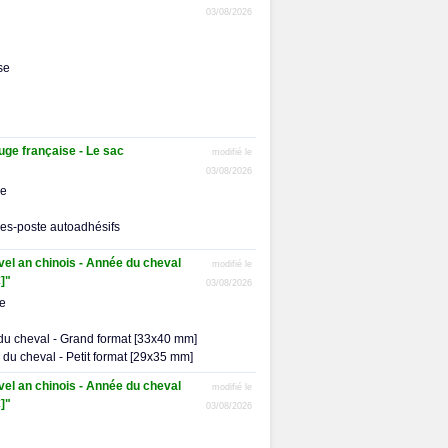
03/08/2026
se
ge française - Le sac
modifié le
03/08/2026
me
res-poste autoadhésifs
uvel an chinois - Année du cheval
modifié le
]"
03/08/2026
me
 du cheval - Grand format [33x40 mm]
e du cheval - Petit format [29x35 mm]
uvel an chinois - Année du cheval
modifié le
]"
03/08/2026