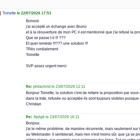
Toinette
le 22/07/2026 17:53
Bonsoir
j'ai accepté un échange avec Bruno
et à la réouverture de mon PC il est mentionné que j'ai refusé la pro
Que se passe t-il !!! ???
Et quel remède !!!??? une solution !!!
TRès cordialement
Toinette
SVP assez urgent merci
Re:
philachrist le 23/07/2026 12:11
Bonjour Toinette, la solution c'est de refaire la proposition par vo
dans la liste, refusée ou acceptée ils sont toujours visibles puisque 
Christian
Re:
Jipégé le 23/07/2026 16:11
Bonjour,
j'ai le même problème, de manière récurrente, mais seulement sur le
au Webmaster. ll semblerait, mais rien n'est moins sûr, que ça se pro