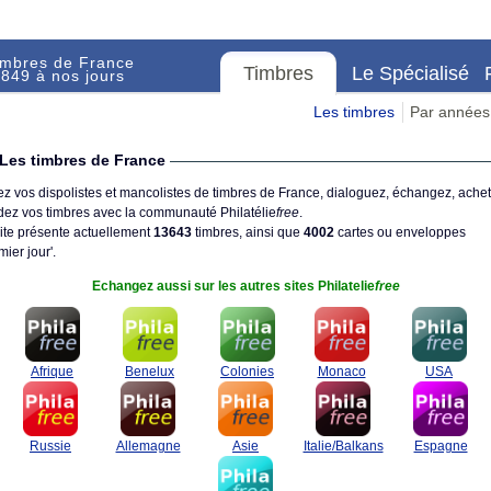
imbres de France
Timbres
Le Spécialisé
849 à nos jours
Les timbres
Par années
Les timbres de France
z vos dispolistes et mancolistes de timbres de France, dialoguez, échangez, achet
ez vos timbres avec la communauté Philatélie
free
.
ite présente actuellement
13643
timbres, ainsi que
4002
cartes ou enveloppes
mier jour'.
Echangez aussi sur les autres sites Philatelie
free
Afrique
Benelux
Colonies
Monaco
USA
Russie
Allemagne
Asie
Italie/Balkans
Espagne