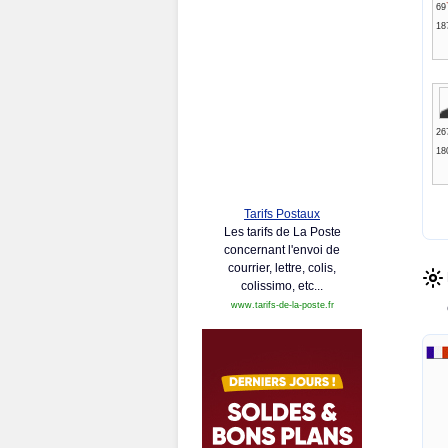
69
18
26
18
Tarifs Postaux
Les tarifs de La Poste
concernant l'envoi de
courrier, lettre, colis,
colissimo, etc...
www.tarifs-de-la-poste.fr