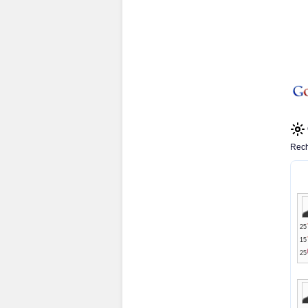
Rech
25
15
25