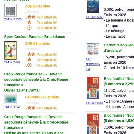
ZUBI88 achète
6,08€, polychrome
27/07/2026
Emis en 2026
1
Prix offert 0€
Y&T N°F5962
Y&T N°F5305
- La baleine à bos
1
Prix offert 0€
- L'orque
1
Prix offert 0€
- Le bélouga
- Le cachalot
Sport Couleur Passion, Breakdance
ZUBI88 achète
Carnet "Croix-Rou
20/07/2026
d'urgence"
1
Prix offert 0€
15,20€, polychro
Y&T
1
Prix offert 0€
Emis en 2026
Y&T N°5499
N°BC2026-
1
Prix offert 0€
Carnet de 10 timb
028
Croix Rouge française - « Devenir
Bloc feuillet "No
secouriste bénévole à la Croix-Rouge
[5 timbres à 2,25€
française »
Olivier 32 ans Cantal
11,25€, polychro
Emis en 2026
Laurent2776 achète
- 1 timbre : Année
16/07/2026
Y&T N°F5957
- 4 timbres : Anné
Y&T N°5722
1
Prix offert 0€
Bloc feuillet "No
Croix Rouge française - « Devenir
[5 timbres à 1,52€
secouriste bénévole à la Croix-Rouge
7,60€, polychrome
française »
Emis en 2026
Hélène 49 ans, Pierre 18 ans Aisne