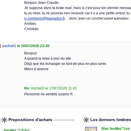
Bonjour Jean-Claude,
Je suppose dans ta boite mail, mais si c'est pour ton dernier messa
tu as mise, tu ne pourras rien recevoir car il y a une petite erreur, tu a
jc.rommens@]wanadoo.fr
....donc avec un crochet avant wanadoo
Amitiés.
Christian
pacha62
le 16/07/2026 22:40
Bonjour
A quand la mise à jour du site
Déjà que les échanger se font de plus en plus rares
Merci d avance
Re:
michel2i le 17/07/2026 11:41
Personne ne semble surpris !!!
Propositions d'achats
Les derniers timbre
Bloc feuillet "Le
Feuillet "Cérès"