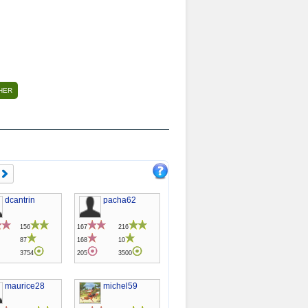
dcantrin
pacha62
156
167
216
87
168
10
3754
205
3500
maurice28
michel59