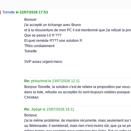
Toinette
le 22/07/2026 17:53
Bonsoir
j'ai accepté un échange avec Bruno
et à la réouverture de mon PC il est mentionné que j'ai refusé la pro
Que se passe t-il !!! ???
Et quel remède !!!??? une solution !!!
TRès cordialement
Toinette
SVP assez urgent merci
Re:
philachrist le 23/07/2026 12:11
Bonjour Toinette, la solution c'est de refaire la proposition par vo
dans la liste, refusée ou acceptée ils sont toujours visibles puisque 
Christian
Re:
Jipégé le 23/07/2026 16:11
Bonjour,
j'ai le même problème, de manière récurrente, mais seulement sur le
au Webmaster. ll semblerait, mais rien n'est moins sûr, que ça se pro