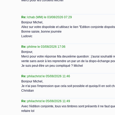
Merci pour les conseils Michel
Re:
lchab (WM) le 03/08/2026 07:29
Bonjour Michel,
Allez sur votre dispoliste et utilisez le lien "Edition conjointe dispol
Bonne saisie, bonne journée
Ludovic
Re:
philme le 03/08/2026 17:06
Bonjour,
Merci pour votre réponse Ma deuxième question : j'aurai souhaité re
vente sans avoir à les reprendre un par un de la dispo-échange pou
Je suis peut-être un peu compliqué ? Michel
Re:
philachrist le 05/08/2026 11:46
Bonjour Michel,
Je n'ai pas l'impression que cela soit possible et quoiqu'il en soit c
Christian
Re:
philachrist le 05/08/2026 11:49
Avec l'édition conjointe, tous vos timbres sont présents il ne faut q
refaire lol