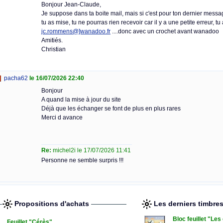
Bonjour Jean-Claude,
Je suppose dans ta boite mail, mais si c'est pour ton dernier messa
tu as mise, tu ne pourras rien recevoir car il y a une petite erreur, tu a
jc.rommens@]wanadoo.fr
....donc avec un crochet avant wanadoo
Amitiés.
Christian
pacha62
le 16/07/2026 22:40
Bonjour
A quand la mise à jour du site
Déjà que les échanger se font de plus en plus rares
Merci d avance
Re:
michel2i le 17/07/2026 11:41
Personne ne semble surpris !!!
Propositions d'achats
Les derniers timbre
Bloc feuillet "Le
Feuillet "Cérès"