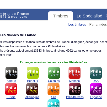
imbres de France
Timbres
Le Spécialisé
849 à nos jours
Les timbres
Par années
Les timbres de France
z vos dispolistes et mancolistes de timbres de France, dialoguez, échangez, achet
ez vos timbres avec la communauté Philatélie
free
.
ite présente actuellement
13643
timbres, ainsi que
4002
cartes ou enveloppes
mier jour'.
Echangez aussi sur les autres sites Philatelie
free
Afrique
Benelux
Colonies
Monaco
USA
Russie
Allemagne
Asie
Italie/Balkans
Espagne