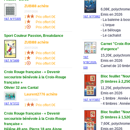
ZUBI88 achète
6,08€, polychrome
27/07/2026
Emis en 2026
1
Prix offert 0€
Y&T N°F5962
Y&T N°F5305
- La baleine à bos
1
Prix offert 0€
- L'orque
1
Prix offert 0€
- Le bélouga
- Le cachalot
Sport Couleur Passion, Breakdance
ZUBI88 achète
Carnet "Croix-Rou
20/07/2026
d'urgence"
1
Prix offert 0€
15,20€, polychro
Y&T
1
Prix offert 0€
Emis en 2026
Y&T N°5499
N°BC2026-
1
Prix offert 0€
Carnet de 10 timb
028
Croix Rouge française - « Devenir
Bloc feuillet "No
secouriste bénévole à la Croix-Rouge
[5 timbres à 2,25€
française »
Olivier 32 ans Cantal
11,25€, polychro
Emis en 2026
Laurent2776 achète
- 1 timbre : Année
16/07/2026
Y&T N°F5957
- 4 timbres : Anné
Y&T N°5722
1
Prix offert 0€
Bloc feuillet "No
Croix Rouge française - « Devenir
[5 timbres à 1,52€
secouriste bénévole à la Croix-Rouge
7,60€, polychrome
française »
Emis en 2026
Hélène 49 ans, Pierre 18 ans Aisne