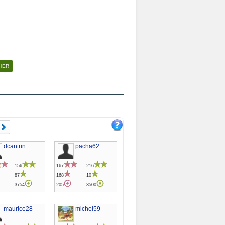
dcantrin
pacha62
156
167
216
87
168
10
3754
205
3500
maurice28
michel59