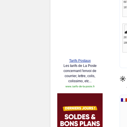
69
18
26
18
Tarifs Postaux
Les tarifs de La Poste
concernant l'envoi de
courrier, lettre, colis,
colissimo, etc...
www.tarifs-de-la-poste.fr