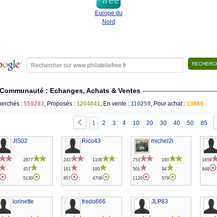
Europe du
Nord
Communauté : Echanges, Achats & Ventes
erchés :
559283
, Proposés :
1204841
, En vente :
110259
, Pour achat :
13869
1
2
3
4
10
20
30
40
50
85
JIS02
Rico43
michel2i
2877
243
1109
753
160
1659
457
161
180
501
94
848
5130
857
4708
1120
579
lorinette
fredo666
JLP83