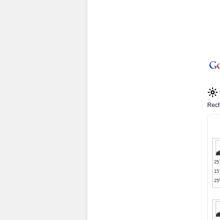
Rech
25
15
25