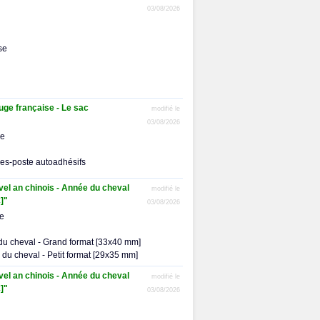
03/08/2026
se
ge française - Le sac
modifié le
03/08/2026
me
res-poste autoadhésifs
uvel an chinois - Année du cheval
modifié le
]"
03/08/2026
me
 du cheval - Grand format [33x40 mm]
e du cheval - Petit format [29x35 mm]
uvel an chinois - Année du cheval
modifié le
]"
03/08/2026