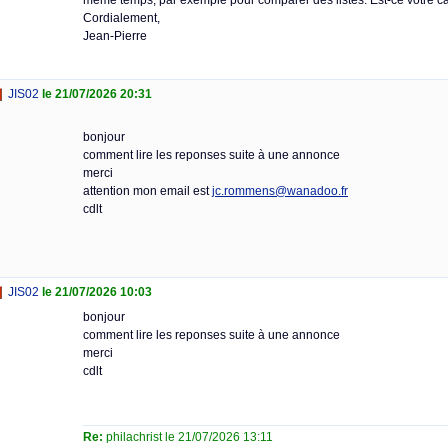
même temps, par exemple pour comparer des listes. Est-ce votre c
Cordialement,
Jean-Pierre
JIS02
le 21/07/2026 20:31
bonjour
comment lire les reponses suite à une annonce
merci
attention mon email est
jc.rommens@wanadoo.fr
cdlt
JIS02
le 21/07/2026 10:03
bonjour
comment lire les reponses suite à une annonce
merci
cdlt
Re:
philachrist le 21/07/2026 13:11