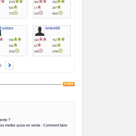
2576
363
783
524
17
287
773
216
5641
solidor
timbré86
709
190
752
342
42
200
2531
189
4766
5
vente ?
les mettre aussi en vente : Comment faire