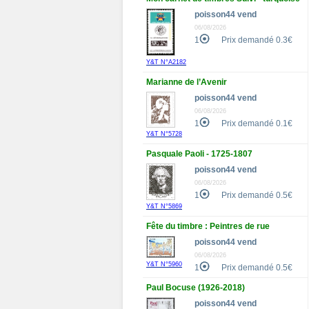
poisson44 vend
06/08/2026
1
Prix demandé 0.3€
Y&T N°A2182
Marianne de l’Avenir
poisson44 vend
06/08/2026
1
Prix demandé 0.1€
Y&T N°5728
Pasquale Paoli - 1725-1807
poisson44 vend
06/08/2026
1
Prix demandé 0.5€
Y&T N°5869
Fête du timbre : Peintres de rue
poisson44 vend
06/08/2026
Y&T N°5960
1
Prix demandé 0.5€
Paul Bocuse (1926-2018)
poisson44 vend