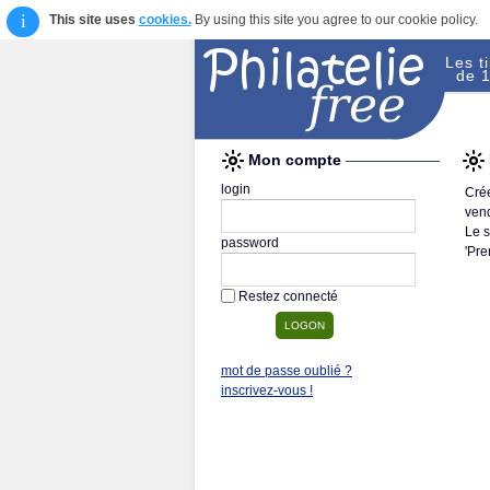
i
This site uses
cookies.
By using this site you agree to our cookie policy.
Les t
de 1
Mon compte
login
Crée
vend
Le s
password
'Pre
Restez connecté
mot de passe oublié ?
inscrivez-vous !