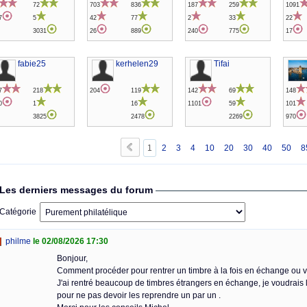
72
703
836
187
259
1091
7
5
42
77
2
33
22
3031
26
889
240
775
17
fabie25
kerhelen29
Tifai
7
218
204
119
142
69
148
0
1
16
1101
59
101
3825
2478
2269
970
1
2
3
4
10
20
30
40
50
8
Les derniers messages du forum
Catégorie
philme
le 02/08/2026 17:30
Bonjour,
Comment procéder pour rentrer un timbre à la fois en échange ou 
J'ai rentré beaucoup de timbres étrangers en échange, je voudrais 
pour ne pas devoir les reprendre un par un .