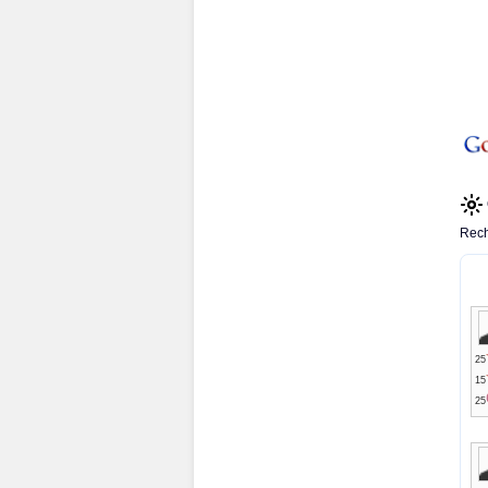
Rech
25
15
25