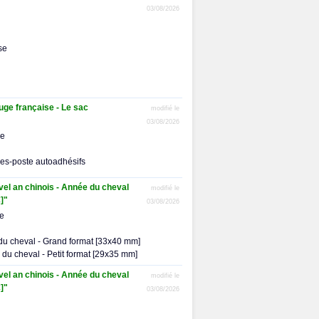
03/08/2026
se
ge française - Le sac
modifié le
03/08/2026
me
res-poste autoadhésifs
uvel an chinois - Année du cheval
modifié le
]"
03/08/2026
me
 du cheval - Grand format [33x40 mm]
e du cheval - Petit format [29x35 mm]
uvel an chinois - Année du cheval
modifié le
]"
03/08/2026