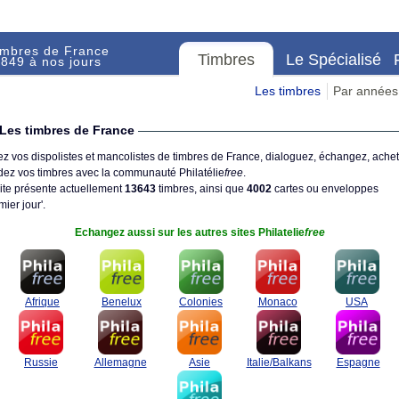
imbres de France
Timbres
Le Spécialisé
849 à nos jours
Les timbres
Par années
Les timbres de France
z vos dispolistes et mancolistes de timbres de France, dialoguez, échangez, achet
ez vos timbres avec la communauté Philatélie
free
.
ite présente actuellement
13643
timbres, ainsi que
4002
cartes ou enveloppes
mier jour'.
Echangez aussi sur les autres sites Philatelie
free
Afrique
Benelux
Colonies
Monaco
USA
Russie
Allemagne
Asie
Italie/Balkans
Espagne