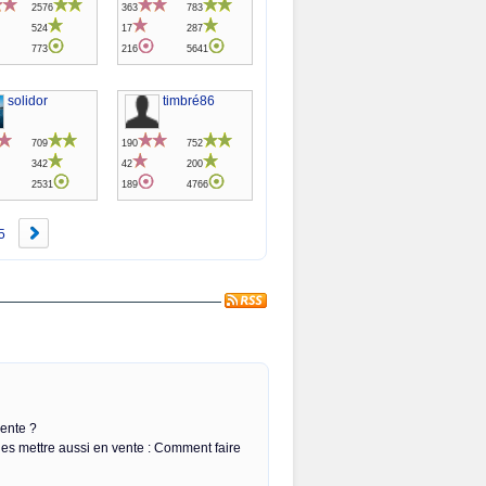
2576
363
783
524
17
287
773
216
5641
solidor
timbré86
709
190
752
342
42
200
2531
189
4766
5
vente ?
les mettre aussi en vente : Comment faire