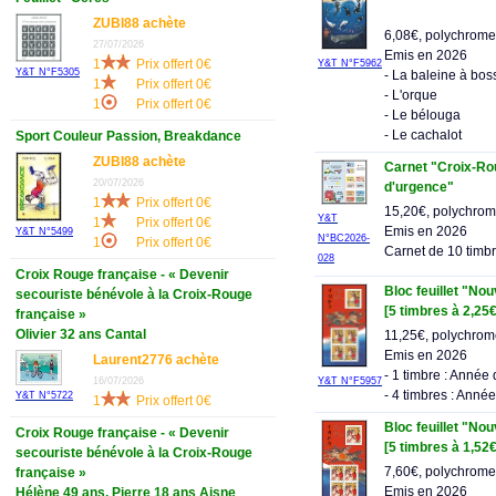
ZUBI88 achète
6,08€, polychrome
27/07/2026
Emis en 2026
1
Prix offert 0€
Y&T N°F5962
Y&T N°F5305
- La baleine à bos
1
Prix offert 0€
- L'orque
1
Prix offert 0€
- Le bélouga
- Le cachalot
Sport Couleur Passion, Breakdance
ZUBI88 achète
Carnet "Croix-Rou
20/07/2026
d'urgence"
1
Prix offert 0€
15,20€, polychro
Y&T
1
Prix offert 0€
Emis en 2026
Y&T N°5499
N°BC2026-
1
Prix offert 0€
Carnet de 10 timb
028
Croix Rouge française - « Devenir
Bloc feuillet "No
secouriste bénévole à la Croix-Rouge
[5 timbres à 2,25€
française »
Olivier 32 ans Cantal
11,25€, polychro
Emis en 2026
Laurent2776 achète
- 1 timbre : Année
16/07/2026
Y&T N°F5957
- 4 timbres : Anné
Y&T N°5722
1
Prix offert 0€
Bloc feuillet "No
Croix Rouge française - « Devenir
[5 timbres à 1,52€
secouriste bénévole à la Croix-Rouge
7,60€, polychrome
française »
Emis en 2026
Hélène 49 ans, Pierre 18 ans Aisne