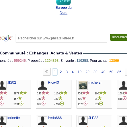
Europe du
Nord
Communauté : Echanges, Achats & Ventes
erchés :
559245
, Proposés :
1204898
, En vente :
110258
, Pour achat :
13869
1
2
3
4
10
20
30
40
50
85
JIS02
Rico43
michel2i
2877
243
1109
753
160
1663
457
161
180
501
94
848
5131
857
4708
1120
579
lorinette
fredo666
JLP83