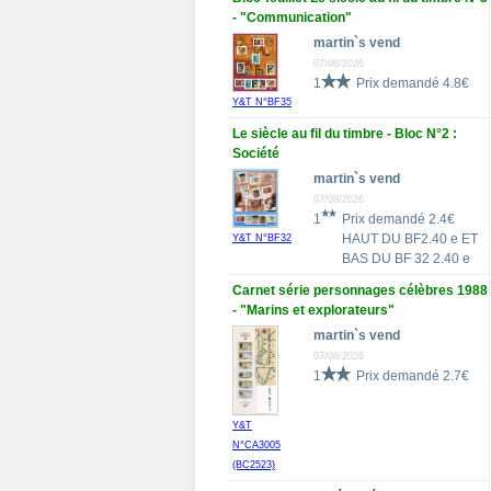
- "Communication"
martin`s vend
07/08/2026
1
Prix demandé 4.8€
Y&T N°BF35
Le siècle au fil du timbre - Bloc N°2 :
Société
martin`s vend
07/08/2026
1
Prix demandé 2.4€
HAUT DU BF2.40 e ET
Y&T N°BF32
BAS DU BF 32 2.40 e
Carnet série personnages célèbres 1988
- "Marins et explorateurs"
martin`s vend
07/08/2026
1
Prix demandé 2.7€
Y&T
N°CA3005
(BC2523)