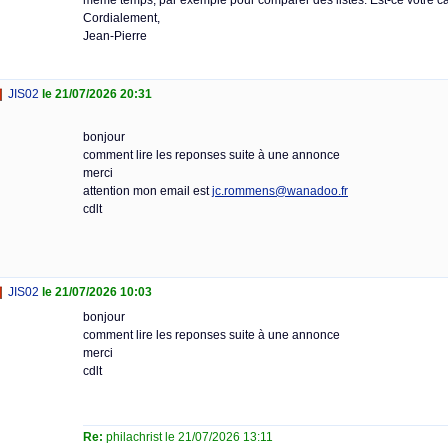
même temps, par exemple pour comparer des listes. Est-ce votre c
Cordialement,
Jean-Pierre
JIS02
le 21/07/2026 20:31
bonjour
comment lire les reponses suite à une annonce
merci
attention mon email est
jc.rommens@wanadoo.fr
cdlt
JIS02
le 21/07/2026 10:03
bonjour
comment lire les reponses suite à une annonce
merci
cdlt
Re:
philachrist le 21/07/2026 13:11