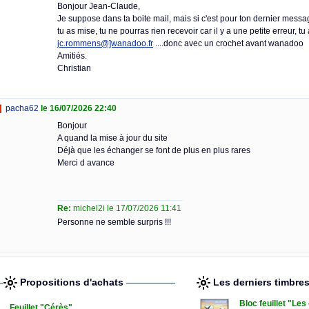
Bonjour Jean-Claude,
Je suppose dans ta boite mail, mais si c'est pour ton dernier messa
tu as mise, tu ne pourras rien recevoir car il y a une petite erreur, tu a
jc.rommens@]wanadoo.fr
....donc avec un crochet avant wanadoo
Amitiés.
Christian
pacha62
le 16/07/2026 22:40
Bonjour
A quand la mise à jour du site
Déjà que les échanger se font de plus en plus rares
Merci d avance
Re:
michel2i le 17/07/2026 11:41
Personne ne semble surpris !!!
Propositions d'achats
Les derniers timbre
Bloc feuillet "Le
Feuillet "Cérès"