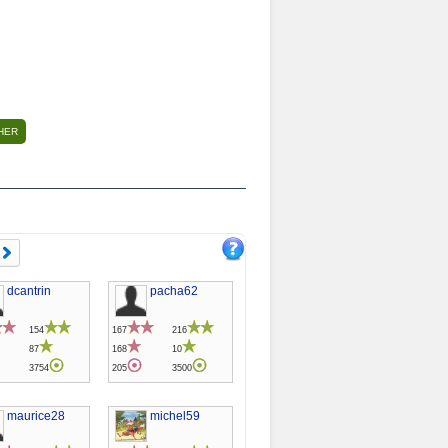
dcantrin
pacha62
154
167
216
87
168
10
3754
205
3500
maurice28
michel59