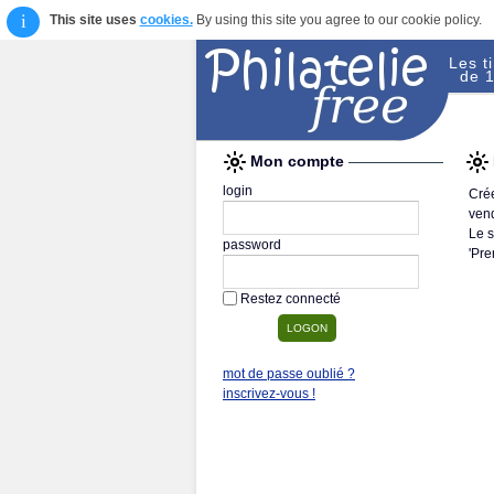
i
This site uses
cookies.
By using this site you agree to our cookie policy.
Les t
de 1
Mon compte
login
Crée
vend
Le s
password
'Pre
Restez connecté
mot de passe oublié ?
inscrivez-vous !