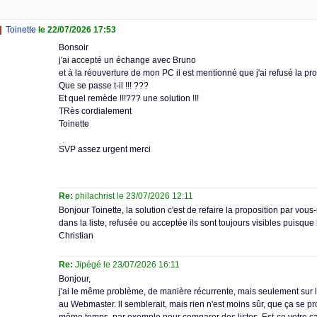
Toinette
le 22/07/2026 17:53
Bonsoir
j'ai accepté un échange avec Bruno
et à la réouverture de mon PC il est mentionné que j'ai refusé la pro
Que se passe t-il !!! ???
Et quel remède !!!??? une solution !!!
TRès cordialement
Toinette
SVP assez urgent merci
Re:
philachrist le 23/07/2026 12:11
Bonjour Toinette, la solution c'est de refaire la proposition par vo
dans la liste, refusée ou acceptée ils sont toujours visibles puisque 
Christian
Re:
Jipégé le 23/07/2026 16:11
Bonjour,
j'ai le même problème, de manière récurrente, mais seulement sur le
au Webmaster. ll semblerait, mais rien n'est moins sûr, que ça se pro