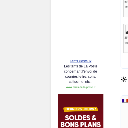
69
18
26
18
Tarifs Postaux
Les tarifs de La Poste
concernant l'envoi de
courrier, lettre, colis,
colissimo, etc...
www.tarifs-de-la-poste.fr