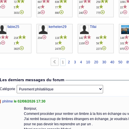
72
697
836
187
259
1091
7
5
42
77
2
33
22
3031
26
890
240
775
17
fabie25
kerhelen29
Tifai
7
218
204
119
142
69
148
0
1
16
1100
59
101
3825
2478
2273
970
1
2
3
4
10
20
30
40
50
8
Les derniers messages du forum
Catégorie
philme
le 02/08/2026 17:30
Bonjour,
Comment procéder pour rentrer un timbre à la fois en échange ou 
J'ai rentré beaucoup de timbres étrangers en échange, je voudrais 
pour ne pas devoir les reprendre un par un .