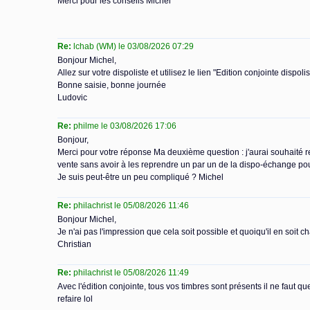
Merci pour les conseils Michel
Re:
lchab (WM) le 03/08/2026 07:29
Bonjour Michel,
Allez sur votre dispoliste et utilisez le lien "Edition conjointe dispol
Bonne saisie, bonne journée
Ludovic
Re:
philme le 03/08/2026 17:06
Bonjour,
Merci pour votre réponse Ma deuxième question : j'aurai souhaité re
vente sans avoir à les reprendre un par un de la dispo-échange pou
Je suis peut-être un peu compliqué ? Michel
Re:
philachrist le 05/08/2026 11:46
Bonjour Michel,
Je n'ai pas l'impression que cela soit possible et quoiqu'il en soit c
Christian
Re:
philachrist le 05/08/2026 11:49
Avec l'édition conjointe, tous vos timbres sont présents il ne faut q
refaire lol