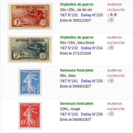
Orphelins de guerre
mulleros
1frs.+25c., lie de vin
recherche
Y&T N°231
Dallay N°233
1
Emis le 30/01/1927
1
Orphelins de guerre
mulleros
5frs.+1frs., bleu foncé
recherche
Y&T N°232
Dallay N°234
1
Emis le 27/12/1926
Semeuse fond plein
mulleros
5frs., bleu
recherche
Y&T N°241
Dallay N°235
1
Emis le 04/06/1927
Semeuse fond plein
mulleros
10frs., rouge
recherche
Y&T N°242
Dallay N°236
1
Emis le 04/06/1927