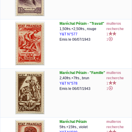
Maréchal Pétain - "Travail"
mulleros
1,50frs.+2,50frs., rouge
recherche
Y&T N°577
1
Emis le 06/07/1943
1
Maréchal Pétain - "Famille"
mulleros
2,40frs.+7frs., brun
recherche
Y&T N°578
1
Emis le 06/07/1943
1
Maréchal Pétain
mulleros
5frs.+15frs., violet
recherche