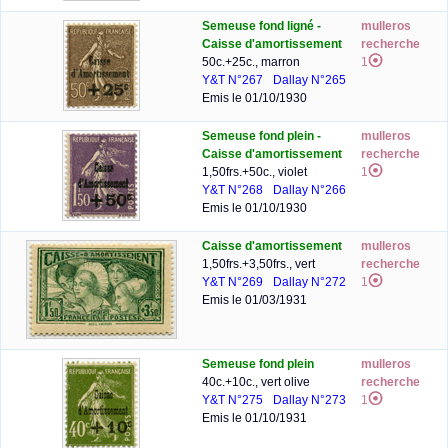
Semeuse fond ligné -
mulleros
Caisse d'amortissement
recherche
50c.+25c., marron
1
Y&T N°267
Dallay N°265
Emis le 01/10/1930
Semeuse fond plein -
mulleros
Caisse d'amortissement
recherche
1,50frs.+50c., violet
1
Y&T N°268
Dallay N°266
Emis le 01/10/1930
Caisse d'amortissement
mulleros
1,50frs.+3,50frs., vert
recherche
Y&T N°269
Dallay N°272
1
Emis le 01/03/1931
Semeuse fond plein
mulleros
40c.+10c., vert olive
recherche
Y&T N°275
Dallay N°273
1
Emis le 01/10/1931