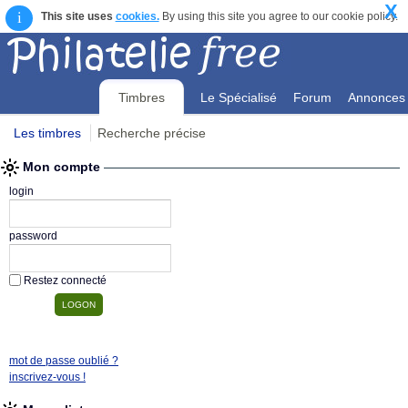
X
i
This site uses
cookies.
By using this site you agree to our cookie policy.
Timbres
Le Spécialisé
Forum
Annonces
Les timbres
Recherche précise
Mon compte
Mon compte
login
password
Restez connecté
mot de passe oublié ?
inscrivez-vous !