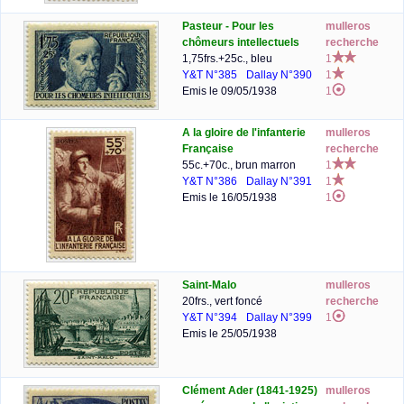
Pasteur - Pour les
mulleros
chômeurs intellectuels
recherche
1,75frs.+25c., bleu
1
Y&T N°385
Dallay N°390
1
Emis le 09/05/1938
1
A la gloire de l'infanterie
mulleros
Française
recherche
55c.+70c., brun marron
1
Y&T N°386
Dallay N°391
1
Emis le 16/05/1938
1
Saint-Malo
mulleros
20frs., vert foncé
recherche
Y&T N°394
Dallay N°399
1
Emis le 25/05/1938
Clément Ader (1841-1925)
mulleros