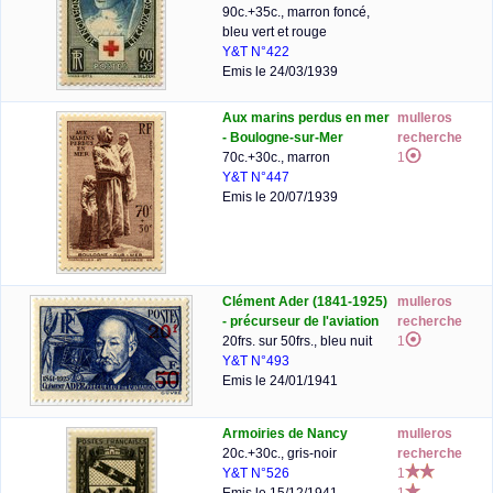
90c.+35c., marron foncé,
bleu vert et rouge
Y&T N°422
Emis le 24/03/1939
Aux marins perdus en mer
mulleros
- Boulogne-sur-Mer
recherche
70c.+30c., marron
1
Y&T N°447
Emis le 20/07/1939
Clément Ader (1841-1925)
mulleros
- précurseur de l'aviation
recherche
20frs. sur 50frs., bleu nuit
1
Y&T N°493
Emis le 24/01/1941
Armoiries de Nancy
mulleros
20c.+30c., gris-noir
recherche
Y&T N°526
1