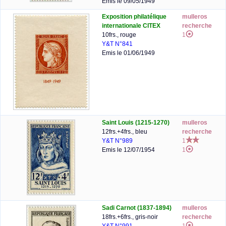
Emis le 09/05/1949
Exposition philatélique
mulleros
internationale CITEX
recherche
10frs., rouge
1
Y&T N°841
Emis le 01/06/1949
Saint Louis (1215-1270)
mulleros
12frs.+4frs., bleu
recherche
Y&T N°989
1
Emis le 12/07/1954
1
Sadi Carnot (1837-1894)
mulleros
18frs.+6frs., gris-noir
recherche