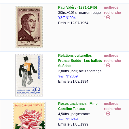
Paul Valéry (1871-1945)
mulleros
30frs.+10frs., marron-rouge
recherche
Y&T N°994
1
Emis le 12/07/1954
Relations culturelles
mulleros
France-Suède - Les ballets
recherche
Suédois
1
2,80frs., noir, bleu et orange
Y&T N°2869
Emis le 21/03/1994
Roses anciennes - Mme
mulleros
Caroline Testout
recherche
4,50frs., polychrome
1
Y&T N°3249
Emis le 31/05/1999