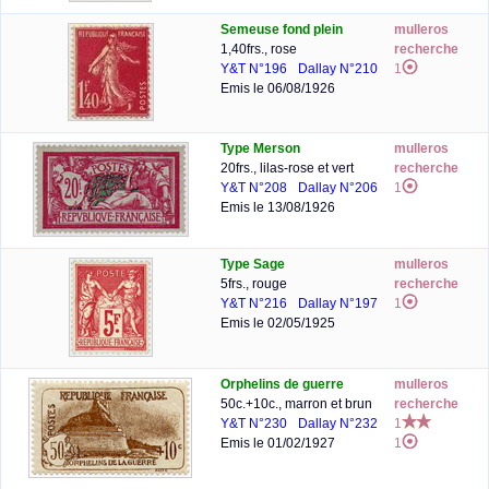
Semeuse fond plein
mulleros
1,40frs., rose
recherche
Y&T N°196
Dallay N°210
1
Emis le 06/08/1926
Type Merson
mulleros
20frs., lilas-rose et vert
recherche
Y&T N°208
Dallay N°206
1
Emis le 13/08/1926
Type Sage
mulleros
5frs., rouge
recherche
Y&T N°216
Dallay N°197
1
Emis le 02/05/1925
Orphelins de guerre
mulleros
50c.+10c., marron et brun
recherche
Y&T N°230
Dallay N°232
1
Emis le 01/02/1927
1