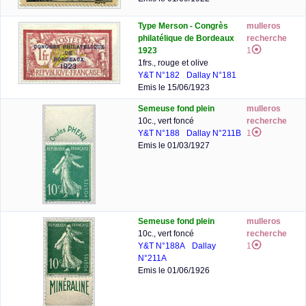
Type Merson - Congrès
mulleros
philatélique de Bordeaux
recherche
1923
1
1frs., rouge et olive
Y&T N°182
Dallay N°181
Emis le 15/06/1923
Semeuse fond plein
mulleros
10c., vert foncé
recherche
Y&T N°188
Dallay N°211B
1
Emis le 01/03/1927
Semeuse fond plein
mulleros
10c., vert foncé
recherche
Y&T N°188A
Dallay
1
N°211A
Emis le 01/06/1926