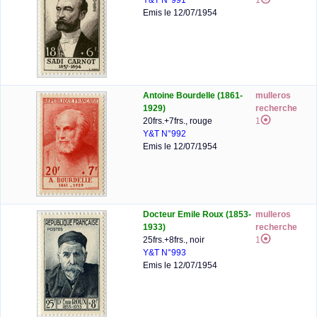
Y&T N°991
1
Emis le 12/07/1954
Antoine Bourdelle (1861-
mulleros
1929)
recherche
20frs.+7frs., rouge
1
Y&T N°992
Emis le 12/07/1954
Docteur Emile Roux (1853-
mulleros
1933)
recherche
25frs.+8frs., noir
1
Y&T N°993
Emis le 12/07/1954