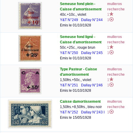
Semeuse fond plein -
mulleros
Caisse d'amortissement
recherche
40c.+10c., violet
1
Y&T N°249
Dallay N°244
1
Emis le 01/10/1928
Semeuse fond ligné -
mulleros
Caisse d'amortissement
recherche
50c.+25c., rouge brun
1
Y&T N°250
Dallay N°245
1
Emis le 01/10/1928
Type Pasteur - Caisse
mulleros
d'amortissement
recherche
1,50frs.+50c., violet
1
Y&T N°251
Dallay N°246
1
Emis le 01/10/1928
Caisse damortissement
mulleros
1,50frs.+8,50frs., bleu noir
recherche
Y&T N°252
Dallay N°243 I
1
Emis le 15/05/1928