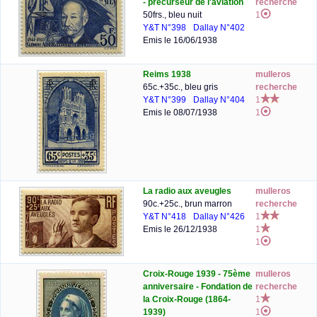
- précurseur de l'aviation
recherche
50frs., bleu nuit
1
Y&T N°398
Dallay N°402
Emis le 16/06/1938
Reims 1938
mulleros
65c.+35c., bleu gris
recherche
Y&T N°399
Dallay N°404
1
Emis le 08/07/1938
1
La radio aux aveugles
mulleros
90c.+25c., brun marron
recherche
Y&T N°418
Dallay N°426
1
Emis le 26/12/1938
1
1
Croix-Rouge 1939 - 75ème
mulleros
anniversaire - Fondation de
recherche
la Croix-Rouge (1864-
1
1939)
1