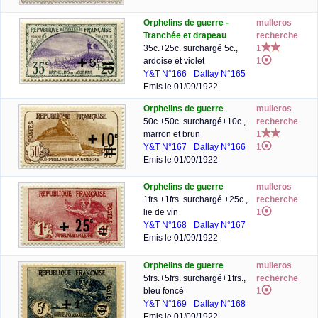
Orphelins de guerre -
mulleros
Tranchée et drapeau
recherche
35c.+25c. surchargé 5c.,
1
ardoise et violet
1
Y&T N°166
Dallay N°165
Emis le 01/09/1922
Orphelins de guerre
mulleros
50c.+50c. surchargé+10c.,
recherche
marron et brun
1
Y&T N°167
Dallay N°166
1
Emis le 01/09/1922
Orphelins de guerre
mulleros
1frs.+1frs. surchargé +25c.,
recherche
lie de vin
1
Y&T N°168
Dallay N°167
Emis le 01/09/1922
Orphelins de guerre
mulleros
5frs.+5frs. surchargé+1frs.,
recherche
bleu foncé
1
Y&T N°169
Dallay N°168
Emis le 01/09/1922