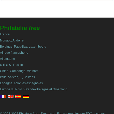
Philatelie
free
France
Monaco, Andorre
Belgique, Pays-Bas, Luxembourg
Afrique francophone
Allemagne
U.R.S.S., Russie
Chine, Cambodge, Vietnam
Italie, Vatican, ..., Balkans
Espagne, colonies espagnoles
Europe du Nord : Grande-Bretagne et Groenland
© 2004-2026 Philatelie
free
- Timbres de France, premier jour FDC et cartes