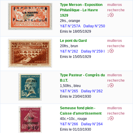
Type Merson - Exposition
mulleros
Philatélique - Le Havre
recherche
1929
1
2frs., orange
Y&T N°257A
Dallay N°250
Emis le 18/05/1929
Le pont du Gard
mulleros
20frs., brun
recherche
Y&T N°262
Dallay N°259 I
1
Emis le 15/05/1929
Type Pasteur - Congrès du
mulleros
B.I.T.
recherche
1,50frs., bleu
1
Y&T N°265
Dallay N°262
Emis le 23/04/1930
Semeuse fond plein -
mulleros
Caisse d'amortissement
recherche
40c.+10c., rouge
1
Y&T N°266
Dallay N°264
Emis le 01/10/1930