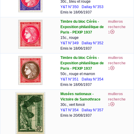
30c., bleu et rouge
Y&T N°350
Dallay N°353
Emis le 18/06/1937
Timbre du bloc Cérès -
mulleros
Exposition philatélique de
recherche
Paris - PEXIP 1937
1
15c., rouge
Y&T N°349
Dallay N°352
Emis le 18/06/1937
Timbre du bloc Cérès -
mulleros
Exposition philatélique de
recherche
Paris - PEXIP 1937
1
50c., rouge et marron
Y&T N°351
Dallay N°354
Emis le 18/06/1937
Musées nationaux -
mulleros
Victoire de Samothrace
recherche
30c., vert foncé
1
Y&T N°354
Dallay N°357
Emis le 20/08/1937