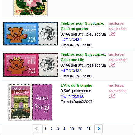
Timbres pour Naissance,
mulleros
C'est un garçon
recherche
0,46€ soit 3frs., bleu et brun
1
Y&T N°3431
Emis le 12/11/2001
Timbres pour Naissances,
mulleros
C'est une fille
recherche
0,46€ soit 3frs., rose et brun
1
Y&T N°3432
Emis le 12/11/2001
L'Arc de Triomphe
mulleros
0,50€, polychrome
recherche
Y&T N°3599A
1
Emis le 00/00/2007
1
2
3
4
10
20
21