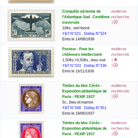
Conquête aérienne de
mulleros
l'Atlantique Sud - Centième
recherche
traversée
1
10frs., vert foncé
Y&T N°321
Dallay N°324
Emis le 14/08/1936
Pasteur - Pour les
mulleros
chômeurs intellectuels
recherche
1,50frs.+0,50frs., bleu nuit
1
Y&T N°333
Dallay N°336
1
Emis le 16/11/1936
Timbre du bloc Cérès -
mulleros
Exposition philatélique de
recherche
Paris - PEXIP 1937
1
5c., bleu et marron
Y&T N°348
Dallay N°351
Emis le 18/06/1937
Timbre du bloc Cérès -
mulleros
Exposition philatélique de
recherche
Paris - PEXIP 1937
1