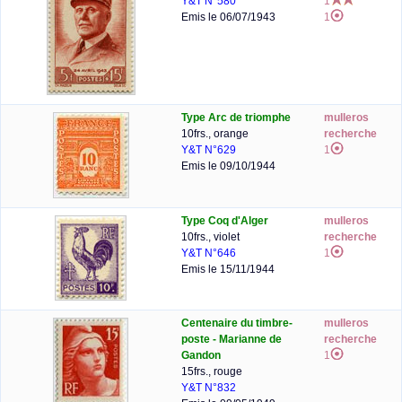
Y&T N°580
1
Emis le 06/07/1943
1
Type Arc de triomphe
mulleros
10frs., orange
recherche
Y&T N°629
1
Emis le 09/10/1944
Type Coq d'Alger
mulleros
10frs., violet
recherche
Y&T N°646
1
Emis le 15/11/1944
Centenaire du timbre-
mulleros
poste - Marianne de
recherche
Gandon
1
15frs., rouge
Y&T N°832