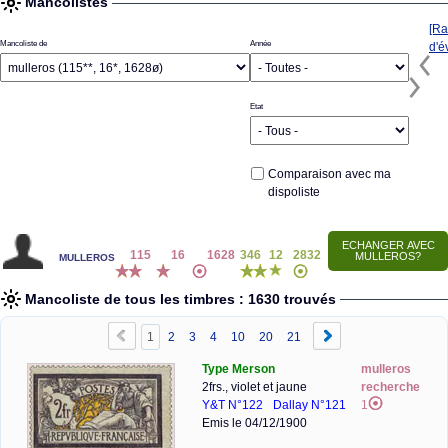
Mancolistes
[Ra
Mancoliste de
Année
d'é
Etat
Comparaison avec ma
dispoliste
mulleros
115
16
1628
346
12
2832
Mancoliste de tous les timbres : 1630 trouvés
1
2
3
4
10
20
21
Type Merson
mulleros
2frs., violet et jaune
recherche
Y&T N°122
Dallay N°121
1
Emis le 04/12/1900