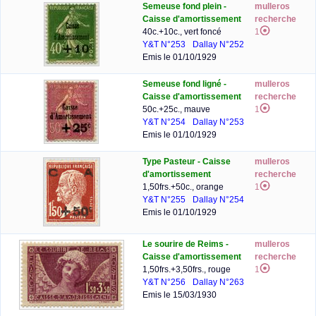
Semeuse fond plein -
mulleros
Caisse d'amortissement
recherche
40c.+10c., vert foncé
1
Y&T N°253
Dallay N°252
Emis le 01/10/1929
Semeuse fond ligné -
mulleros
Caisse d'amortissement
recherche
50c.+25c., mauve
1
Y&T N°254
Dallay N°253
Emis le 01/10/1929
Type Pasteur - Caisse
mulleros
d'amortissement
recherche
1,50frs.+50c., orange
1
Y&T N°255
Dallay N°254
Emis le 01/10/1929
Le sourire de Reims -
mulleros
Caisse d'amortissement
recherche
1,50frs.+3,50frs., rouge
1
Y&T N°256
Dallay N°263
Emis le 15/03/1930