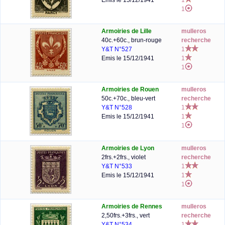
Emis le 15/12/1941
1
1
Armoiries de Lille
mulleros
40c.+60c., brun-rouge
recherche
Y&T N°527
1
Emis le 15/12/1941
1
1
Armoiries de Rouen
mulleros
50c.+70c., bleu-vert
recherche
Y&T N°528
1
Emis le 15/12/1941
1
1
Armoiries de Lyon
mulleros
2frs.+2frs., violet
recherche
Y&T N°533
1
Emis le 15/12/1941
1
1
Armoiries de Rennes
mulleros
2,50frs.+3frs., vert
recherche
Y&T N°534
1