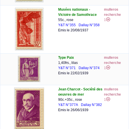
Musées nationaux -
mulleros
Victoire de Samothrace
recherche
55c., rose
1
Y&T N°355
Dallay N°358
Emis le 20/08/1937
Type Paix
mulleros
1,40frs., lilas
recherche
Y&T N°371
Dallay N°374
1
Emis le 22/02/1939
Jean Charcot - Société des
mulleros
oeuvres de mer
recherche
90c.+35c., rose
1
Y&T N°377A
Dallay N°382
Emis le 26/06/1939