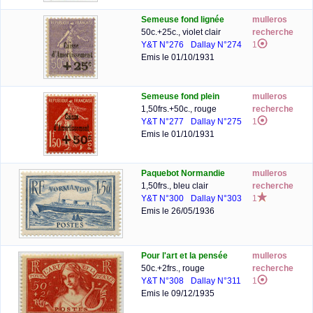
Semeuse fond lignée
mulleros
50c.+25c., violet clair
recherche
Y&T N°276
Dallay N°274
1
Emis le 01/10/1931
Semeuse fond plein
mulleros
1,50frs.+50c., rouge
recherche
Y&T N°277
Dallay N°275
1
Emis le 01/10/1931
Paquebot Normandie
mulleros
1,50frs., bleu clair
recherche
Y&T N°300
Dallay N°303
1
Emis le 26/05/1936
Pour l'art et la pensée
mulleros
50c.+2frs., rouge
recherche
Y&T N°308
Dallay N°311
1
Emis le 09/12/1935