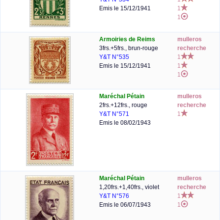
Emis le 15/12/1941
1
1
Armoiries de Reims
mulleros
3frs.+5frs., brun-rouge
recherche
Y&T N°535
1
Emis le 15/12/1941
1
1
Maréchal Pétain
mulleros
2frs.+12frs., rouge
recherche
Y&T N°571
1
Emis le 08/02/1943
Maréchal Pétain
mulleros
1,20frs.+1,40frs., violet
recherche
Y&T N°576
1
Emis le 06/07/1943
1