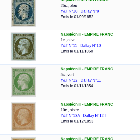
Napoléon - REPUB FRANC
25c., bleu
Y&T N°10
Dallay N°9
Emis le 01/09/1852
Napoléon III - EMPIRE FRANC
1c., olive
Y&T N°11
Dallay N°10
Emis le 01/11/1860
Napoléon III - EMPIRE FRANC
5c., vert
Y&T N°12
Dallay N°11
Emis le 01/11/1854
Napoléon III - EMPIRE FRANC
10c., bistre
Y&T N°13A
Dallay N°12 I
Emis le 01/12/1853
Napoléon III - EMPIRE FRANC