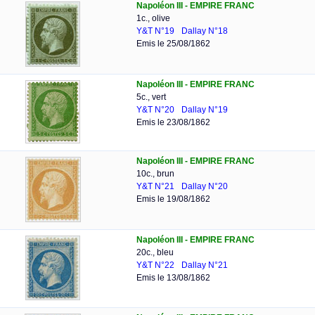
Napoléon III - EMPIRE FRANC
1c., olive
Y&T N°19
Dallay N°18
Emis le 25/08/1862
Napoléon III - EMPIRE FRANC
5c., vert
Y&T N°20
Dallay N°19
Emis le 23/08/1862
Napoléon III - EMPIRE FRANC
10c., brun
Y&T N°21
Dallay N°20
Emis le 19/08/1862
Napoléon III - EMPIRE FRANC
20c., bleu
Y&T N°22
Dallay N°21
Emis le 13/08/1862