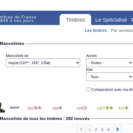
imbres de France
Timbres
Le Spécialisé
849 à nos jours
Les timbres
Par années
Mancolistes
Mancoliste de
Année
Etat
Comparaison avec ma dis
mupat
220
169
139
1477
537
Mancoliste de tous les timbres : 282 trouvés
1
2
3
4