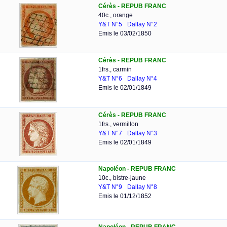
Cérès - REPUB FRANC
40c., orange
Y&T N°5
Dallay N°2
Emis le 03/02/1850
Cérès - REPUB FRANC
1frs., carmin
Y&T N°6
Dallay N°4
Emis le 02/01/1849
Cérès - REPUB FRANC
1frs., vermillon
Y&T N°7
Dallay N°3
Emis le 02/01/1849
Napoléon - REPUB FRANC
10c., bistre-jaune
Y&T N°9
Dallay N°8
Emis le 01/12/1852