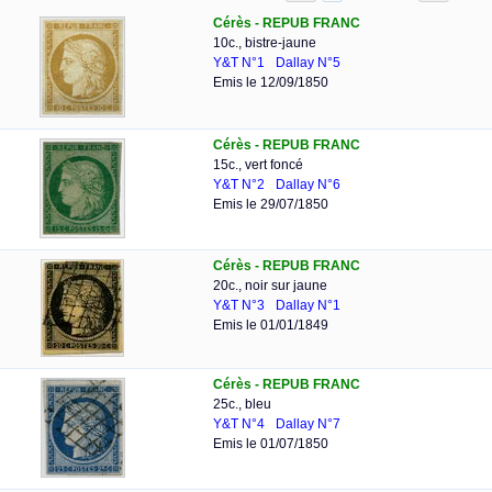
Cérès - REPUB FRANC
10c., bistre-jaune
Y&T N°1
Dallay N°5
Emis le 12/09/1850
Cérès - REPUB FRANC
15c., vert foncé
Y&T N°2
Dallay N°6
Emis le 29/07/1850
Cérès - REPUB FRANC
20c., noir sur jaune
Y&T N°3
Dallay N°1
Emis le 01/01/1849
Cérès - REPUB FRANC
25c., bleu
Y&T N°4
Dallay N°7
Emis le 01/07/1850