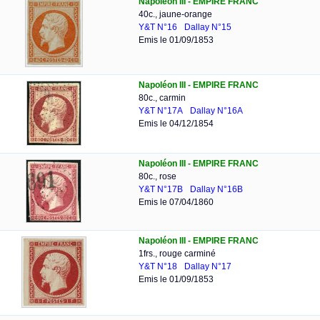
Napoléon III - EMPIRE FRANC
40c., jaune-orange
Y&T N°16
Dallay N°15
Emis le 01/09/1853
Napoléon III - EMPIRE FRANC
80c., carmin
Y&T N°17A
Dallay N°16A
Emis le 04/12/1854
Napoléon III - EMPIRE FRANC
80c., rose
Y&T N°17B
Dallay N°16B
Emis le 07/04/1860
Napoléon III - EMPIRE FRANC
1frs., rouge carminé
Y&T N°18
Dallay N°17
Emis le 01/09/1853