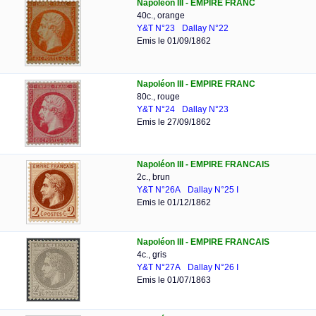
Napoléon III - EMPIRE FRANC
40c., orange
Y&T N°23
Dallay N°22
Emis le 01/09/1862
Napoléon III - EMPIRE FRANC
80c., rouge
Y&T N°24
Dallay N°23
Emis le 27/09/1862
Napoléon III - EMPIRE FRANCAIS
2c., brun
Y&T N°26A
Dallay N°25 I
Emis le 01/12/1862
Napoléon III - EMPIRE FRANCAIS
4c., gris
Y&T N°27A
Dallay N°26 I
Emis le 01/07/1863