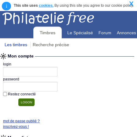
X
i
This site uses
cookies.
By using this site you agree to our cookie policy.
Timbres
Le Spécialisé
Forum
Annonces
Les timbres
Recherche précise
Mon compte
Mon compte
login
password
Restez connecté
mot de passe oublié ?
inscrivez-vous !