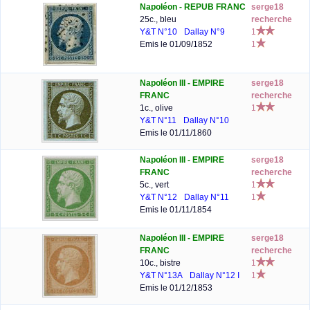
Napoléon - REPUB FRANC
serge18
25c., bleu
recherche
Y&T N°10
Dallay N°9
1
Emis le 01/09/1852
1
Napoléon III - EMPIRE
serge18
FRANC
recherche
1c., olive
1
Y&T N°11
Dallay N°10
Emis le 01/11/1860
Napoléon III - EMPIRE
serge18
FRANC
recherche
5c., vert
1
Y&T N°12
Dallay N°11
1
Emis le 01/11/1854
Napoléon III - EMPIRE
serge18
FRANC
recherche
10c., bistre
1
Y&T N°13A
Dallay N°12 I
1
Emis le 01/12/1853