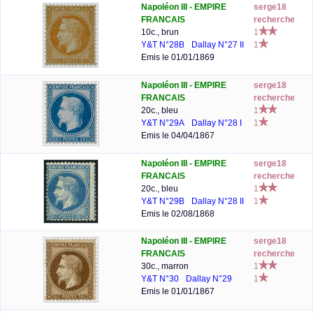
Napoléon III - EMPIRE
serge18
FRANCAIS
recherche
10c., brun
1
Y&T N°28B
Dallay N°27 II
1
Emis le 01/01/1869
Napoléon III - EMPIRE
serge18
FRANCAIS
recherche
20c., bleu
1
Y&T N°29A
Dallay N°28 I
1
Emis le 04/04/1867
Napoléon III - EMPIRE
serge18
FRANCAIS
recherche
20c., bleu
1
Y&T N°29B
Dallay N°28 II
1
Emis le 02/08/1868
Napoléon III - EMPIRE
serge18
FRANCAIS
recherche
30c., marron
1
Y&T N°30
Dallay N°29
1
Emis le 01/01/1867