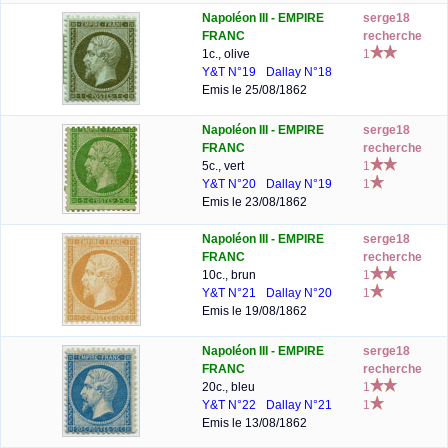
Napoléon III - EMPIRE
serge18
FRANC
recherche
1c., olive
1
Y&T N°19
Dallay N°18
Emis le 25/08/1862
Napoléon III - EMPIRE
serge18
FRANC
recherche
5c., vert
1
Y&T N°20
Dallay N°19
1
Emis le 23/08/1862
Napoléon III - EMPIRE
serge18
FRANC
recherche
10c., brun
1
Y&T N°21
Dallay N°20
1
Emis le 19/08/1862
Napoléon III - EMPIRE
serge18
FRANC
recherche
20c., bleu
1
Y&T N°22
Dallay N°21
1
Emis le 13/08/1862