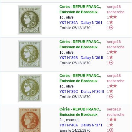
Cérès - REPUB FRANC.,
serge18
Émission de Bordeaux
recherche
1c., olive
1
Y&T N°39A
Dallay N°36 I
1
Emis le 05/12/1870
1
Cérès - REPUB FRANC.,
serge18
Émission de Bordeaux
recherche
1c., olive
1
Y&T N°39B
Dallay N°36 II
1
Emis le 05/12/1870
1
Cérès - REPUB FRANC.,
serge18
Émission de Bordeaux
recherche
1c., olive
1
Y&T N°39C
Dallay N°36 III
1
Emis le 05/12/1870
1
Cérès - REPUB FRANC.,
serge18
Émission de Bordeaux
recherche
2c., chocolat
1
Y&T N°40A
Dallay N°37 I
1
Emis le 14/12/1870
1