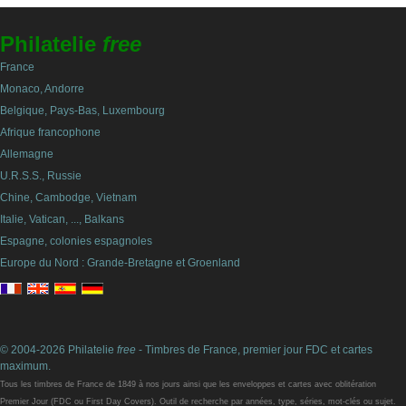
Philatelie
free
France
Monaco, Andorre
Belgique, Pays-Bas, Luxembourg
Afrique francophone
Allemagne
U.R.S.S., Russie
Chine, Cambodge, Vietnam
Italie, Vatican, ..., Balkans
Espagne, colonies espagnoles
Europe du Nord : Grande-Bretagne et Groenland
© 2004-2026 Philatelie
free
- Timbres de France, premier jour FDC et cartes
maximum.
Tous les timbres de France de 1849 à nos jours ainsi que les enveloppes et cartes avec oblitération
Premier Jour (FDC ou First Day Covers). Outil de recherche par années, type, séries, mot-clés ou sujet.