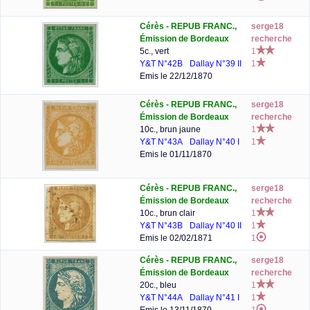
Cérès - REPUB FRANC.,
serge18
Émission de Bordeaux
recherche
5c., vert
1
Y&T N°42B
Dallay N°39 II
1
Emis le 22/12/1870
Cérès - REPUB FRANC.,
serge18
Émission de Bordeaux
recherche
10c., brun jaune
1
Y&T N°43A
Dallay N°40 I
1
Emis le 01/11/1870
Cérès - REPUB FRANC.,
serge18
Émission de Bordeaux
recherche
10c., brun clair
1
Y&T N°43B
Dallay N°40 II
1
Emis le 02/02/1871
1
Cérès - REPUB FRANC.,
serge18
Émission de Bordeaux
recherche
20c., bleu
1
Y&T N°44A
Dallay N°41 I
1