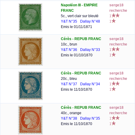
Napoléon III - EMPIRE
serge18
FRANC
recherche
5c., vert clair sur bleuté
1
Y&T N°35
Dallay N°48
1
Emis le 01/11/1871
Cérès - REPUB FRANC
serge18
10c., brun
recherche
Y&T N°36
Dallay N°33
1
Emis le 01/10/1870
1
Cérès - REPUB FRANC
serge18
20c., bleu
recherche
Y&T N°37
Dallay N°34
1
Emis le 11/10/1870
1
Cérès - REPUB FRANC
serge18
40c., orange
recherche
Y&T N°38
Dallay N°35
1
Emis le 11/10/1870
1