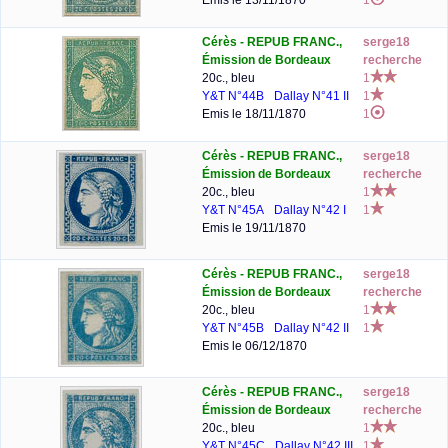
Emis le 13/11/1870
1
Cérès - REPUB FRANC.,
serge18
Émission de Bordeaux
recherche
20c., bleu
1
Y&T N°44B
Dallay N°41 II
1
Emis le 18/11/1870
1
Cérès - REPUB FRANC.,
serge18
Émission de Bordeaux
recherche
20c., bleu
1
Y&T N°45A
Dallay N°42 I
1
Emis le 19/11/1870
Cérès - REPUB FRANC.,
serge18
Émission de Bordeaux
recherche
20c., bleu
1
Y&T N°45B
Dallay N°42 II
1
Emis le 06/12/1870
Cérès - REPUB FRANC.,
serge18
Émission de Bordeaux
recherche
20c., bleu
1
Y&T N°45C
Dallay N°42 III
1