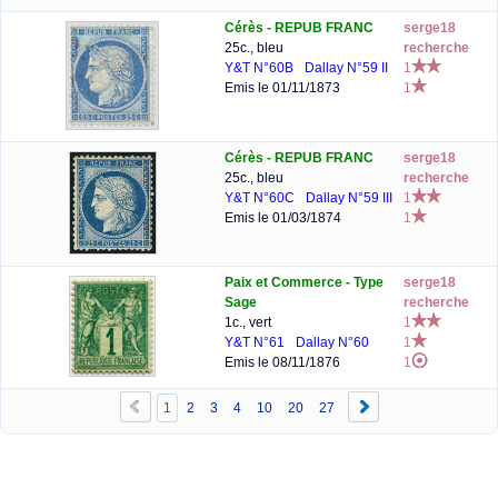
Cérès - REPUB FRANC
serge18
25c., bleu
recherche
Y&T N°60B
Dallay N°59 II
1
Emis le 01/11/1873
1
Cérès - REPUB FRANC
serge18
25c., bleu
recherche
Y&T N°60C
Dallay N°59 III
1
Emis le 01/03/1874
1
Paix et Commerce - Type
serge18
Sage
recherche
1c., vert
1
Y&T N°61
Dallay N°60
1
Emis le 08/11/1876
1
1
2
3
4
10
20
27