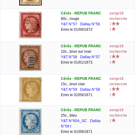
Cérès - REPUB FRANC
serge18
80c., rouge
recherche
Y&T N°57
Dallay N°56
1
Emis le 01/09/1872
1
Cérès - REPUB FRANC
serge18
10c., brun sur rose
recherche
Y&T N°58
Dallay N°57
1
Emis le 01/01/1873
1
Cérès - REPUB FRANC
serge18
15c., brun clair
recherche
Y&T N°59
Dallay N°58
1
Emis le 02/09/1871
1
Cérès - REPUB FRANC
serge18
25c., bleu
recherche
Y&T N°60A_GC
Dallay
1
N°59 I
Emis le 01/09/1871