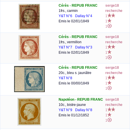
Cérès - REPUB FRANC
serge18
1frs., carmin
recherche
Y&T N°6
Dallay N°4
1
Emis le 02/01/1849
1
1
Cérès - REPUB FRANC
serge18
1frs., vermillon
recherche
Y&T N°7
Dallay N°3
1
Emis le 02/01/1849
1
1
Cérès - REPUB FRANC
serge18
20c., bleu s. jaunâtre
recherche
Y&T N°8
1
Emis le 00/00/1849
1
1
Napoléon - REPUB FRANC
serge18
10c., bistre-jaune
recherche
Y&T N°9
Dallay N°8
1
Emis le 01/12/1852
1
1