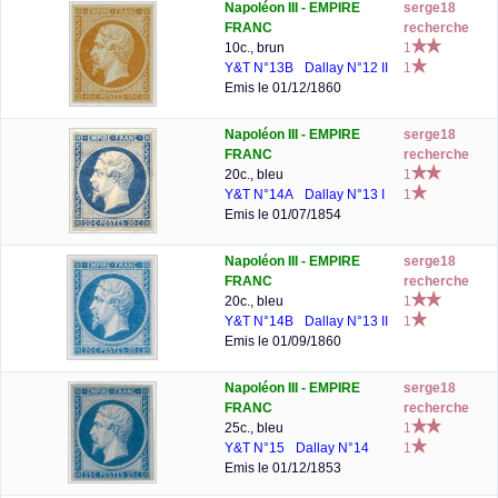
Napoléon III - EMPIRE
serge18
FRANC
recherche
10c., brun
1
Y&T N°13B
Dallay N°12 II
1
Emis le 01/12/1860
Napoléon III - EMPIRE
serge18
FRANC
recherche
20c., bleu
1
Y&T N°14A
Dallay N°13 I
1
Emis le 01/07/1854
Napoléon III - EMPIRE
serge18
FRANC
recherche
20c., bleu
1
Y&T N°14B
Dallay N°13 II
1
Emis le 01/09/1860
Napoléon III - EMPIRE
serge18
FRANC
recherche
25c., bleu
1
Y&T N°15
Dallay N°14
1
Emis le 01/12/1853