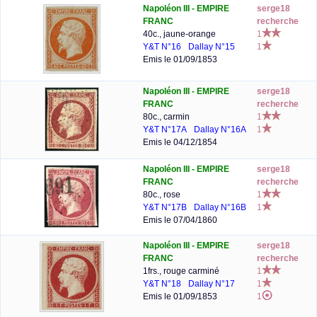
Napoléon III - EMPIRE
serge18
FRANC
recherche
40c., jaune-orange
1
Y&T N°16
Dallay N°15
1
Emis le 01/09/1853
Napoléon III - EMPIRE
serge18
FRANC
recherche
80c., carmin
1
Y&T N°17A
Dallay N°16A
1
Emis le 04/12/1854
Napoléon III - EMPIRE
serge18
FRANC
recherche
80c., rose
1
Y&T N°17B
Dallay N°16B
1
Emis le 07/04/1860
Napoléon III - EMPIRE
serge18
FRANC
recherche
1frs., rouge carminé
1
Y&T N°18
Dallay N°17
1
Emis le 01/09/1853
1