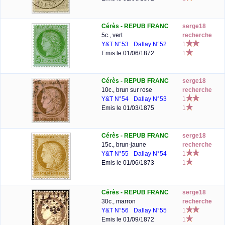
Cérès - REPUB FRANC
serge18
5c., vert
recherche
Y&T N°53
Dallay N°52
1
Emis le 01/06/1872
1
Cérès - REPUB FRANC
serge18
10c., brun sur rose
recherche
Y&T N°54
Dallay N°53
1
Emis le 01/03/1875
1
Cérès - REPUB FRANC
serge18
15c., brun-jaune
recherche
Y&T N°55
Dallay N°54
1
Emis le 01/06/1873
1
Cérès - REPUB FRANC
serge18
30c., marron
recherche
Y&T N°56
Dallay N°55
1
Emis le 01/09/1872
1