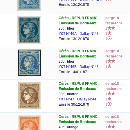
Emis le 13/12/1870
Cérès - REPUB FRANC.,
serge18
Émission de Bordeaux
recherche
20c., bleu
1
Y&T N°46A
Dallay N°43 I
1
Emis le 13/12/1870
1
Cérès - REPUB FRANC.,
serge18
Émission de Bordeaux
recherche
20c., bleu
1
Y&T N°46B
Dallay N°43 II
1
Emis le 14/01/1871
Cérès - REPUB FRANC.,
serge18
Émission de Bordeaux
recherche
30c., marron
1
Y&T N°47
Dallay N°44
1
Emis le 30/12/1870
1
Cérès - REPUB FRANC.,
serge18
Émission de Bordeaux
recherche
40c., orange
1