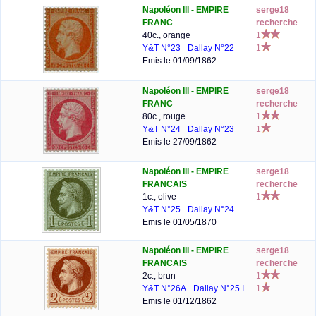
Napoléon III - EMPIRE
serge18
FRANC
recherche
40c., orange
1
Y&T N°23
Dallay N°22
1
Emis le 01/09/1862
Napoléon III - EMPIRE
serge18
FRANC
recherche
80c., rouge
1
Y&T N°24
Dallay N°23
1
Emis le 27/09/1862
Napoléon III - EMPIRE
serge18
FRANCAIS
recherche
1c., olive
1
Y&T N°25
Dallay N°24
Emis le 01/05/1870
Napoléon III - EMPIRE
serge18
FRANCAIS
recherche
2c., brun
1
Y&T N°26A
Dallay N°25 I
1
Emis le 01/12/1862