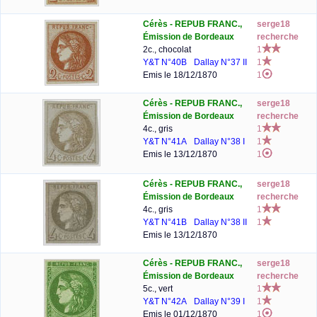
Cérès - REPUB FRANC.,
serge18
Émission de Bordeaux
recherche
2c., chocolat
1
Y&T N°40B
Dallay N°37 II
1
Emis le 18/12/1870
1
Cérès - REPUB FRANC.,
serge18
Émission de Bordeaux
recherche
4c., gris
1
Y&T N°41A
Dallay N°38 I
1
Emis le 13/12/1870
1
Cérès - REPUB FRANC.,
serge18
Émission de Bordeaux
recherche
4c., gris
1
Y&T N°41B
Dallay N°38 II
1
Emis le 13/12/1870
Cérès - REPUB FRANC.,
serge18
Émission de Bordeaux
recherche
5c., vert
1
Y&T N°42A
Dallay N°39 I
1
Emis le 01/12/1870
1