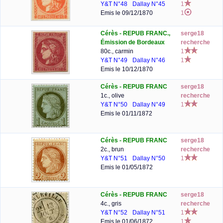
Y&T N°48
Dallay N°45
1
Emis le 09/12/1870
1
Cérès - REPUB FRANC.,
serge18
Émission de Bordeaux
recherche
80c., carmin
1
Y&T N°49
Dallay N°46
1
Emis le 10/12/1870
Cérès - REPUB FRANC
serge18
1c., olive
recherche
Y&T N°50
Dallay N°49
1
Emis le 01/11/1872
Cérès - REPUB FRANC
serge18
2c., brun
recherche
Y&T N°51
Dallay N°50
1
Emis le 01/05/1872
Cérès - REPUB FRANC
serge18
4c., gris
recherche
Y&T N°52
Dallay N°51
1
Emis le 01/06/1872
1