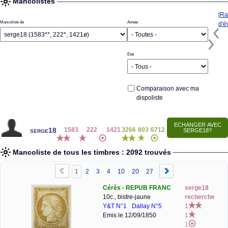
Mancolistes
[Ra
Mancoliste de
Année
d'é
Etat
Comparaison avec ma
dispoliste
serge18
1583
222
1421
3266
803
6712
Mancoliste de tous les timbres : 2092 trouvés
1
2
3
4
10
20
27
Cérès - REPUB FRANC
serge18
10c., bistre-jaune
recherche
Y&T N°1
Dallay N°5
1
Emis le 12/09/1850
1
1