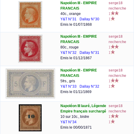
Napoléon III - EMPIRE
serge18
FRANCAIS
recherche
40c., orange
1
Y&T N°31
Dallay N°30
1
Emis le 01/07/1868
Napoléon III - EMPIRE
serge18
FRANCAIS
recherche
80c., rouge
1
Y&T N°32
Dallay N°31
1
Emis le 01/12/1867
Napoléon III - EMPIRE
serge18
FRANCAIS
recherche
5frs., gris
1
Y&T N°33
Dallay N°32
1
Emis le 01/11/1869
Napoléon III lauré, Légende
serge18
Empire français surchargé
recherche
10 sur 10c., bistre
1
Y&T N°34
1
Emis le 00/00/1871