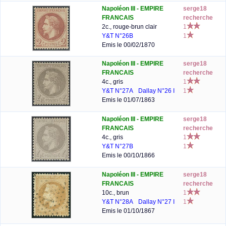
Napoléon III - EMPIRE
serge18
FRANCAIS
recherche
2c., rouge-brun clair
1
Y&T N°26B
1
Emis le 00/02/1870
Napoléon III - EMPIRE
serge18
FRANCAIS
recherche
4c., gris
1
Y&T N°27A
Dallay N°26 I
1
Emis le 01/07/1863
Napoléon III - EMPIRE
serge18
FRANCAIS
recherche
4c., gris
1
Y&T N°27B
1
Emis le 00/10/1866
Napoléon III - EMPIRE
serge18
FRANCAIS
recherche
10c., brun
1
Y&T N°28A
Dallay N°27 I
1
Emis le 01/10/1867