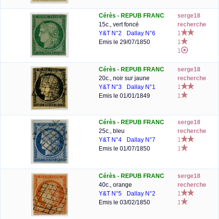
Cérès - REPUB FRANC
serge18
15c., vert foncé
recherche
Y&T N°2
Dallay N°6
1
Emis le 29/07/1850
1
1
Cérès - REPUB FRANC
serge18
20c., noir sur jaune
recherche
Y&T N°3
Dallay N°1
1
Emis le 01/01/1849
1
Cérès - REPUB FRANC
serge18
25c., bleu
recherche
Y&T N°4
Dallay N°7
1
Emis le 01/07/1850
1
Cérès - REPUB FRANC
serge18
40c., orange
recherche
Y&T N°5
Dallay N°2
1
Emis le 03/02/1850
1