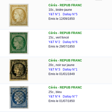
Cérès - REPUB FRANC
10c., bistre-jaune
Y&T N°1
Dallay N°5
Emis le 12/09/1850
Cérès - REPUB FRANC
15c., vert foncé
Y&T N°2
Dallay N°6
Emis le 29/07/1850
Cérès - REPUB FRANC
20c., noir sur jaune
Y&T N°3
Dallay N°1
Emis le 01/01/1849
Cérès - REPUB FRANC
25c., bleu
Y&T N°4
Dallay N°7
Emis le 01/07/1850