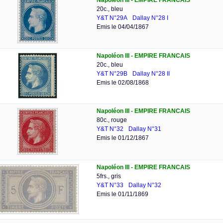
Napoléon III - EMPIRE FRANCAIS
20c., bleu
Y&T N°29A
Dallay N°28 I
Emis le 04/04/1867
Napoléon III - EMPIRE FRANCAIS
20c., bleu
Y&T N°29B
Dallay N°28 II
Emis le 02/08/1868
Napoléon III - EMPIRE FRANCAIS
80c., rouge
Y&T N°32
Dallay N°31
Emis le 01/12/1867
Napoléon III - EMPIRE FRANCAIS
5frs., gris
Y&T N°33
Dallay N°32
Emis le 01/11/1869