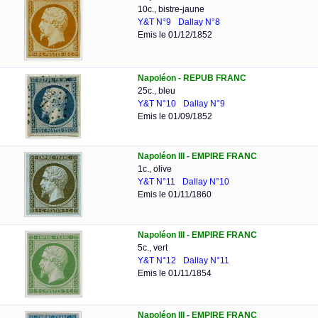
10c., bistre-jaune
Y&T N°9
Dallay N°8
Emis le 01/12/1852
Napoléon - REPUB FRANC
25c., bleu
Y&T N°10
Dallay N°9
Emis le 01/09/1852
Napoléon III - EMPIRE FRANC
1c., olive
Y&T N°11
Dallay N°10
Emis le 01/11/1860
Napoléon III - EMPIRE FRANC
5c., vert
Y&T N°12
Dallay N°11
Emis le 01/11/1854
Napoléon III - EMPIRE FRANC