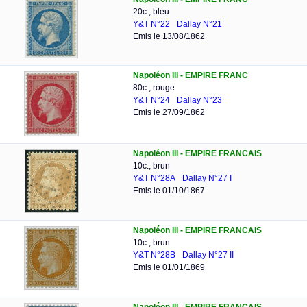
20c., bleu
Y&T N°22
Dallay N°21
Emis le 13/08/1862
Napoléon III - EMPIRE FRANC
80c., rouge
Y&T N°24
Dallay N°23
Emis le 27/09/1862
Napoléon III - EMPIRE FRANCAIS
10c., brun
Y&T N°28A
Dallay N°27 I
Emis le 01/10/1867
Napoléon III - EMPIRE FRANCAIS
10c., brun
Y&T N°28B
Dallay N°27 II
Emis le 01/01/1869