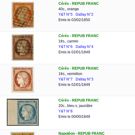
Cérès - REPUB FRANC
40c., orange
Y&T N°5
Dallay N°2
Emis le 03/02/1850
Cérès - REPUB FRANC
1frs., carmin
Y&T N°6
Dallay N°4
Emis le 02/01/1849
Cérès - REPUB FRANC
1frs., vermillon
Y&T N°7
Dallay N°3
Emis le 02/01/1849
Cérès - REPUB FRANC
20c., bleu s. jaunâtre
Y&T N°8
Emis le 00/00/1849
Napoléon - REPUB FRANC