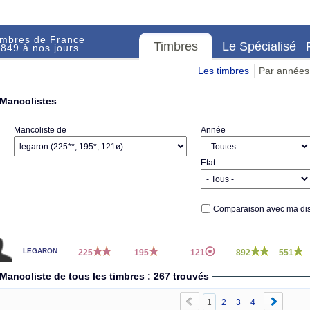
imbres de France
Timbres
Le Spécialisé
849 à nos jours
Les timbres
Par années
Mancolistes
Mancoliste de
Année
Etat
Comparaison avec ma dis
legaron
225
195
121
892
551
Mancoliste de tous les timbres : 267 trouvés
1
2
3
4