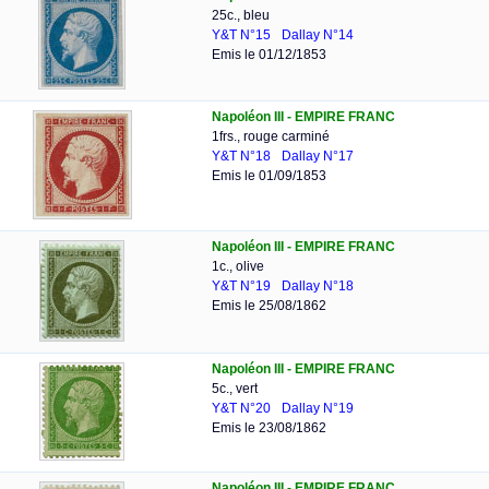
25c., bleu
Y&T N°15
Dallay N°14
Emis le 01/12/1853
Napoléon III - EMPIRE FRANC
1frs., rouge carminé
Y&T N°18
Dallay N°17
Emis le 01/09/1853
Napoléon III - EMPIRE FRANC
1c., olive
Y&T N°19
Dallay N°18
Emis le 25/08/1862
Napoléon III - EMPIRE FRANC
5c., vert
Y&T N°20
Dallay N°19
Emis le 23/08/1862
Napoléon III - EMPIRE FRANC