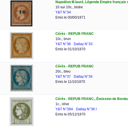
Napoléon III lauré, Légende Empire français
10 sur 10c., bistre
Y&T N°34
Emis le 00/00/1871
Cérès - REPUB FRANC
10c., brun
Y&T N°36
Dallay N°33
Emis le 01/10/1870
Cérès - REPUB FRANC
20c., bleu
Y&T N°37
Dallay N°34
Emis le 11/10/1870
Cérès - REPUB FRANC., Émission de Borde
1c., olive
Y&T N°39A
Dallay N°36 I
Emis le 05/12/1870