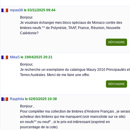
repas08
le 03/11/2025 09:44
Bonjour.
Je voudrais échanger mes blocs spéciaux de Monaco contre des
timbres neufs ** de Polynésie, TAAF, France, Réunion, Nouvelle
Calédonie?
MikaS
le 19/04/2025 20:21
Bonjour,
Je recherche un exemplaire du catalogue Maury 2010 Principautés et
Terres Australes. Merci de me faire une offre.
Rayphila
le 02/03/2025 10:38
Bonjour ,
Pour compléter ma collection de timbres d'Andorre Français , je serais
acheteur des timbres qui me manquent (voir mancoliste sur ce site)
en neufs** ou neuf* , si le prix est intéressant (exprimé en
pourcentage de la cote).