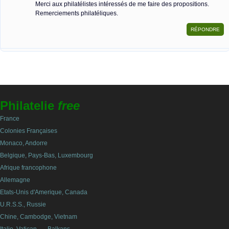
Merci aux philatélistes intéressés de me faire des propositions.
Remerciements philatéliques.
Philatelie
free
France
Colonies Françaises
Monaco, Andorre
Belgique, Pays-Bas, Luxembourg
Afrique francophone
Allemagne
Etats-Unis d'Amerique, Canada
U.R.S.S., Russie
Chine, Cambodge, Vietnam