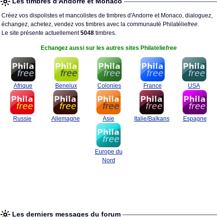
Les timbres d'Andorre et Monaco
Créez vos dispolistes et mancolistes de timbres d'Andorre et Monaco, dialoguez,
échangez, achetez, vendez vos timbres avec la communauté Philatélie
free
.
Le site présente actuellement
5048
timbres.
Echangez aussi sur les autres sites Philatelie
free
Afrique
Benelux
Colonies
France
USA
Russie
Allemagne
Asie
Italie/Balkans
Espagne
Europe du
Nord
Les derniers messages du forum