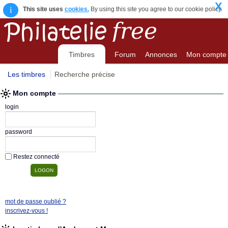
X
i
This site uses
cookies.
By using this site you agree to our cookie policy.
Timbres
Forum
Annonces
Mon compte
Les timbres
Recherche précise
Mon compte
login
password
Restez connecté
mot de passe oublié ?
inscrivez-vous !