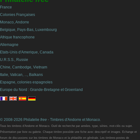
France
Colonies Françaises
Monaco, Andorre
Belgique, Pays-Bas, Luxembourg
Afrique francophone
Allemagne
Etats-Unis d'Amerique, Canada
U.R.S.S., Russie
Chine, Cambodge, Vietnam
Italie, Vatican, ..., Balkans
Espagne, colonies espagnoles
Europe du Nord : Grande-Bretagne et Groenland
© 2008-2026 Philatelie
free
- Timbres d'Andorre et Monaco.
Tous les timbres d'Andorre et Monaco. Outil de recherche par années, type, séries, mot-clés ou sujet.
Présentation par liste ou galerie. Chaque timbre possède une fiche avec descriptif et images. Echange et
forum de discussions sur les timbres de Monaco et la philatélie en générale. Les timbres-postes de