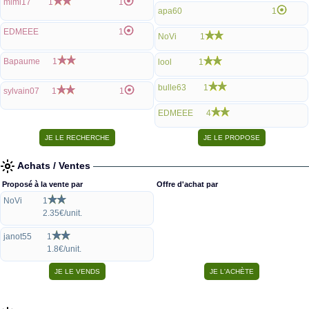
mimi17
1
1
apa60
1
EDMEEE
1
NoVi
1
Bapaume
1
lool
1
bulle63
1
sylvain07
1
1
EDMEEE
4
Achats / Ventes
Proposé à la vente par
Offre d'achat par
NoVi
1
2.35€/unit.
janot55
1
1.8€/unit.