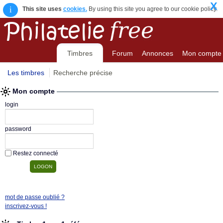
X
i
This site uses
cookies.
By using this site you agree to our cookie policy.
Timbres
Forum
Annonces
Mon compte
Les timbres
Recherche précise
Mon compte
login
password
Restez connecté
mot de passe oublié ?
inscrivez-vous !