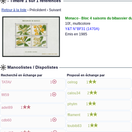
- Timbre 1 sur 1 références
Retour à la liste
› Précédent
› Suivant
Monaco - Bloc 4 saisons du bibassier d
10f., multicolore
Y&T N°BF31 (1470A)
Emis en 1985
Mancolistes / Dispolistes
Recherché en échange par
Proposé en échange par
TATAV
1
celrog
1
calou34
2
fifi59
1
phylm
1
adel89
1
fflament
1
cdb60
1
toubib83
1