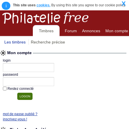
X
i
This site uses
cookies.
By using this site you agree to our cookie policy.
Timbres
Forum
Annonces
Mon compte
Les timbres
Recherche précise
Mon compte
login
password
Restez connecté
mot de passe oublié ?
inscrivez-vous !