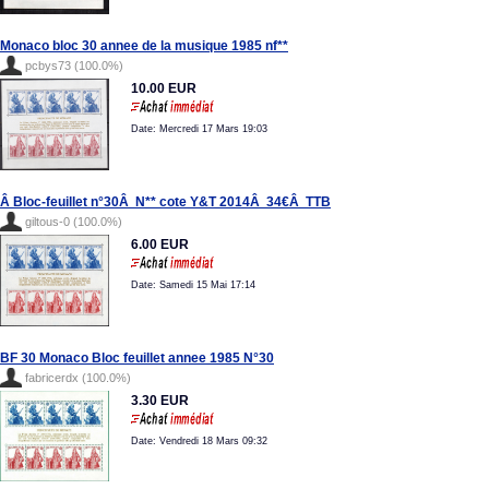
Monaco bloc 30 annee de la musique 1985 nf**
pcbys73 (100.0%)
10.00 EUR
Date: Mercredi 17 Mars 19:03
Â Bloc-feuillet n°30Â N** cote Y&T 2014Â 34€Â TTB
giltous-0 (100.0%)
6.00 EUR
Date: Samedi 15 Mai 17:14
BF 30 Monaco Bloc feuillet annee 1985 N°30
fabricerdx (100.0%)
3.30 EUR
Date: Vendredi 18 Mars 09:32