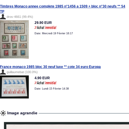
Timbres Monaco annee complete 1985 n°1456 a 1509 + bloc n°30 neufs ** 54
TP
dros-4661 (99.4%)
29.90 EUR
Date: Mercredi 19 Février 16:17
France monaco 1985 bloc 30 neuf luxe ** cote 34 euro Europa
guillaumebat (100.0%)
4.90 EUR
Date: Lundi 15 Février 14:38
Image agrandie