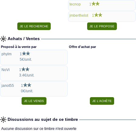
tecnop
1
jmberthelot
1
Achats / Ventes
Proposé à la vente par
Offre d'achat par
phylm
1
5€/unit.
NoVi
1
3.4€/unit.
janot55
1
0€/unit.
Discussions au sujet de ce timbre
Aucune discussion sur ce timbre n'est ouverte