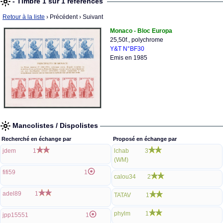
- Timbre 1 sur 1 références
Retour à la liste
› Précédent
› Suivant
Monaco - Bloc Europa
25,50f., polychrome
Y&T N°BF30
Emis en 1985
Mancolistes / Dispolistes
Recherché en échange par
Proposé en échange par
jdem
1
lchab
3
(WM)
fifi59
1
calou34
2
adel89
1
TATAV
1
phylm
1
jpp15551
1