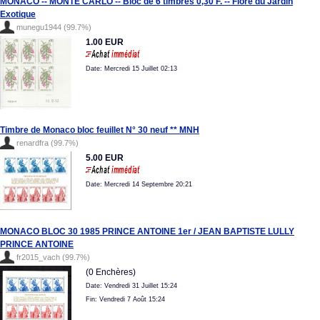
MONACO -- MONTE CARLO -- Bloc de 6 timbres 0,30 F. -- Flore du Jardin
Exotique
munegu1944 (99.7%)
1.00 EUR
Date: Mercredi 15 Juillet 02:13
Timbre de Monaco bloc feuillet N° 30 neuf ** MNH
renardfra (99.7%)
5.00 EUR
Date: Mercredi 14 Septembre 20:21
MONACO BLOC 30 1985 PRINCE ANTOINE 1er / JEAN BAPTISTE LULLY
PRINCE ANTOINE
fr2015_vach (99.7%)
(0 Enchères)
Date: Vendredi 31 Juillet 15:24
Fin: Vendredi 7 Août 15:24