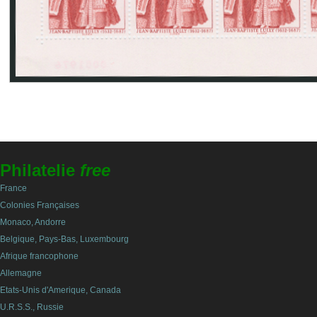
Philatelie
free
France
Colonies Françaises
Monaco, Andorre
Belgique, Pays-Bas, Luxembourg
Afrique francophone
Allemagne
Etats-Unis d'Amerique, Canada
U.R.S.S., Russie