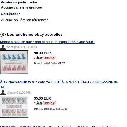
Variétés ou particularités
Aucune variété référencée
Oblitérations
Aucune oblitération référencée
Les Encheres ebay actuelles
Monaco bloc N°30a** non dentele. Europa 1985. Cote 500€.
wam-phil-06 (100.0%)
90.00 EUR
Date: Lundi 6 Juillet 01:27
Â 17 blocs-feuillets N** cote Y&T 581€Â n°9-12-13-14-17-18-19-22-28-30-
34......
giltous-0 (100.0%)
35.00 EUR
Date: Mercredi 19 Mai 11:30