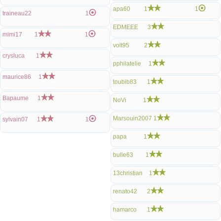
apa60
1
1
traineau22
1
EDMEEE
3
mimi17
1
1
volt95
2
crysluca
1
pphilatelie
1
maurice86
1
toubib83
1
Bapaume
1
NoVi
1
Marsouin2007
1
sylvain07
1
1
papa
1
bulle63
1
13christian
1
renato42
2
hamarco
1