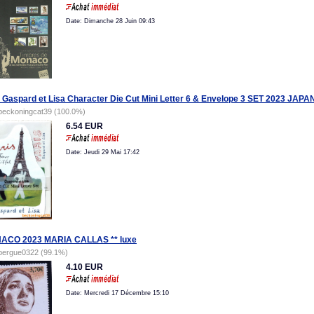
Date: Dimanche 28 Juin 09:43
Gaspard et Lisa Character Die Cut Mini Letter 6 & Envelope 3 SET 2023 JAPA
beckoningcat39 (100.0%)
6.54 EUR
Date: Jeudi 29 Mai 17:42
ACO 2023 MARIA CALLAS ** luxe
bergue0322 (99.1%)
4.10 EUR
Date: Mercredi 17 Décembre 15:10