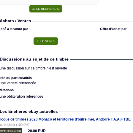
Achats / Ventes
osé à la vente par
Offre d'achat par
Discussions au sujet de ce timbre
une discussion sur ce timbre n'est ouverte
étés ou particularités
une variété référencée
térations
une oblitération référencée
Les Encheres ebay actuelles
logue de timbres 2023 Monaco et territoires d'outre mer, Andorre T.A.A.F TBE
scronbidok (100.0%)
20.00 EUR