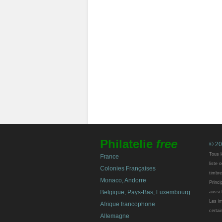
Philatelie
free
© 20
Tous l
France
liste 
Colonies Françaises
timbre
Monaco, Andorre
Princi
Belgique, Pays-Bas, Luxembourg
aussi 
Les im
Afrique francophone
certai
Allemagne