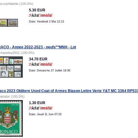
azurphilatelie (100.0%)
5.30 EUR
Date: Vendredi 2 Mai 12:13
CO - Annee 2022-2023 - neufs**MNH - Lot
chanelou2011 (100.0%)
34.70 EUR
Date: Dimanche 27 Juillet 18:36
co 2023 Oblitere Used Coat of Armes Blason Lettre Verte Y&T MC 3364 RP53
ojetabir (100.0%)
1.30 EUR
Date: Jeudi 11 Juin 07:02