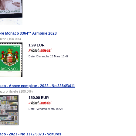
re Monaco 3364** Armoirie 2023
dkph (100.0%)
1.99 EUR
Date: Dimanche 15 Mars 10:47
co - Annee complete - 2023 - No 3364/3411
azurphilatelie (100.0%)
150.00 EUR
Date: Vendredi 9 Mai 09:22
co - 2023 - No 3372/3373 - Voitures