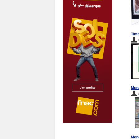
Timb
Mona
Mona