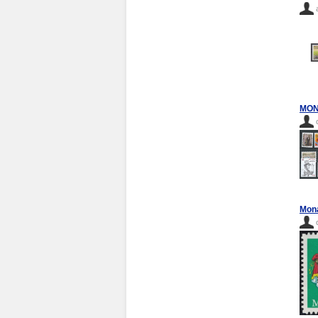
MONA
Mona