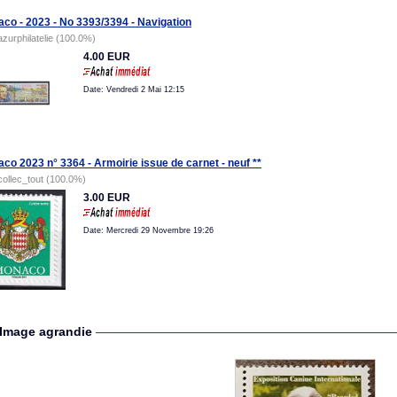
co - 2023 - No 3393/3394 - Navigation
azurphilatelie (100.0%)
4.00 EUR
Date: Vendredi 2 Mai 12:15
co 2023 n° 3364 - Armoirie issue de carnet - neuf **
collec_tout (100.0%)
3.00 EUR
Date: Mercredi 29 Novembre 19:26
Image agrandie