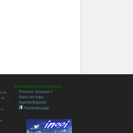
Bien débuter, documentations
S'inscrire, pourquoi ?
on par
Saisir ses listes
 les
Importer/Exporter
Facebook page
o et
de