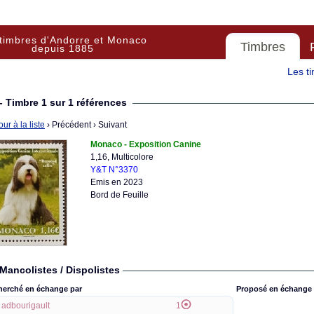
timbres d'Andorre et Monaco
Timbres
depuis 1885
Les t
- Timbre 1 sur 1 références
ur à la liste
› Précédent
› Suivant
Monaco - Exposition Canine
1,16, Multicolore
Y&T N°3370
Emis en 2023
Bord de Feuille
Mancolistes / Dispolistes
herché en échange par
Proposé en échange 
adbourigault
1