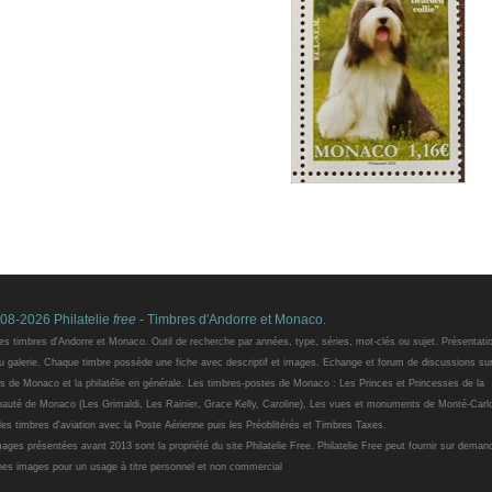
08-2026 Philatelie
free
- Timbres d'Andorre et Monaco.
es timbres d'Andorre et Monaco. Outil de recherche par années, type, séries, mot-clés ou sujet. Présentati
ou galerie. Chaque timbre possède une fiche avec descriptif et images. Echange et forum de discussions sur
s de Monaco et la philatélie en générale. Les timbres-postes de Monaco : Les Princes et Princesses de la
pauté de Monaco (Les Grimaldi, Les Rainier, Grace Kelly, Caroline), Les vues et monuments de Monté-Carl
les timbres d'aviation avec la Poste Aérienne puis les Préoblitérés et Timbres Taxes.
ages présentées avant 2013 sont la propriété du site Philatelie Free. Philatelie Free peut fournir sur deman
nes images pour un usage à titre personnel et non commercial