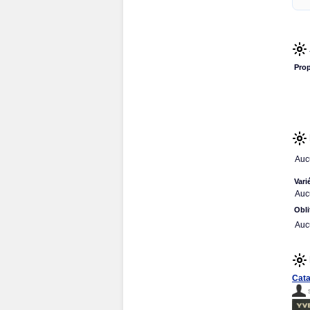
Prop
Auc
Vari
Auc
Obli
Auc
Cata