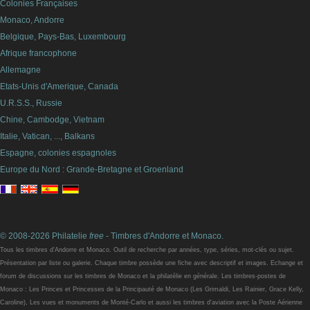
Colonies Françaises
Monaco, Andorre
Belgique, Pays-Bas, Luxembourg
Afrique francophone
Allemagne
Etats-Unis d'Amerique, Canada
U.R.S.S., Russie
Chine, Cambodge, Vietnam
Italie, Vatican, ..., Balkans
Espagne, colonies espagnoles
Europe du Nord : Grande-Bretagne et Groenland
© 2008-2026 Philatelie
free
- Timbres d'Andorre et Monaco.
Tous les timbres d'Andorre et Monaco. Outil de recherche par années, type, séries, mot-clés ou sujet.
Présentation par liste ou galerie. Chaque timbre possède une fiche avec descriptif et images. Echange et
forum de discussions sur les timbres de Monaco et la philatélie en générale. Les timbres-postes de
Monaco : Les Princes et Princesses de la Principauté de Monaco (Les Grimaldi, Les Rainier, Grace Kelly,
Caroline), Les vues et monuments de Monté-Carlo et aussi les timbres d'aviation avec la Poste Aérienne