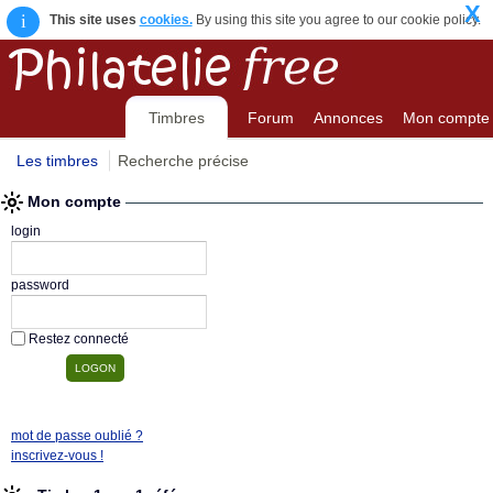
X
i
This site uses
cookies.
By using this site you agree to our cookie policy.
Timbres
Forum
Annonces
Mon compte
Les timbres
Recherche précise
Mon compte
login
password
Restez connecté
mot de passe oublié ?
inscrivez-vous !