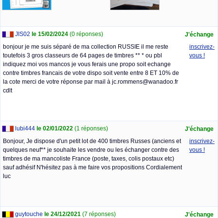
Albums de timbres
URSS - conquete de
l'espace & histoire de
la navigation â 1980
JIS02
le 15/02/2024
(0 réponses)
J'échange
60.00 EUR
bonjour je me suis séparé de ma collection RUSSIE il me reste
inscrivez-
Album Specialite
toutefois 3 gros classeurs de 64 pages de timbres ** * ou pbl
vous !
RUSSIA MINKUS,
indiquez moi vos mancos je vous ferais une propo soit echange
Semble Non Utilise
contre timbres francais de votre dispo soit vente entre 8 ET 10% de
327.14 EUR
la cote merci de votre réponse par mail à jc.rommens@wanadoo.fr
cdlt
URSS 1972 Album
commemoratif UPU
BERNE 19 TIMBRES
NEUFS
18.95 EUR
lubi444
le 02/01/2022
(1 réponses)
J'échange
Bonjour, Je dispose d'un petit lot de 400 timbres Russes (anciens et
inscrivez-
quelques neuf** je souhaite les vendre ou les échanger contre des
vous !
timbres de ma mancoliste France (poste, taxes, colis postaux etc)
sauf adhésif N'hésitez pas à me faire vos propositions Cordialement
luc
guytouche
le 24/12/2021
(7 réponses)
J'échange