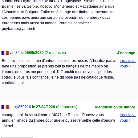
surtout ceux ayant formé avant l'ex Yougoslavie : Slovénie, Croatie,
Bosnie (les 3), Serbie, Kosovo, Montenegro et Macédoine ainsi que
l'Albanie et la Bulgarie J'offre en échange des timbres provenant de
ces mêmes pays ainsi que certains provenant de nombreux pays
européens mais aussi du monde. Pour me contacter :
guybarbe@yahoo.fr
vini34
le 05/05/2020
(2 réponses)
J'échange
Bonjour, je suis en train d'entrer mes timbres russes. N'hésitez pas à
inscrivez-
faire une proposition. je prends tout tp français de ma manco ou
vous !
timbres en euros me permettant d'affranchir mes envoies. pour les
cotes, je vous fais confiance, je ne dispose pas de catalogue russe.
cordialement
jacky850210
le 27/04/2020
(0 réponses)
Identification de timbre
changement du scan timbre n°4047 de Russie . Pouvez vous
inscrivez-
annuler l'image du timbre pour que je puisse remettre celle d'origine
vous !
. Merci