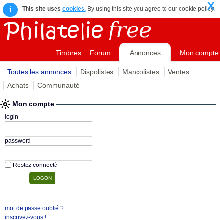
X
i
This site uses
cookies.
By using this site you agree to our cookie policy.
Timbres
Forum
Annonces
Mon compte
Toutes les annonces
Dispolistes
Mancolistes
Ventes
Achats
Communauté
Mon compte
login
password
Restez connecté
mot de passe oublié ?
inscrivez-vous !