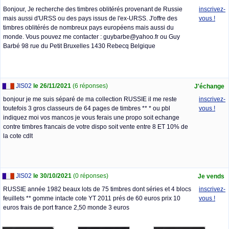
Bonjour, Je recherche des timbres oblitérés provenant de Russie
inscrivez-
mais aussi d'URSS ou des pays issus de l'ex-URSS. J'offre des
vous !
timbres oblitérés de nombreux pays européens mais aussi du
monde. Vous pouvez me contacter : guybarbe@yahoo.fr ou Guy
Barbé 98 rue du Petit Bruxelles 1430 Rebecq Belgique
JIS02
le 26/11/2021
(6 réponses)
J'échange
bonjour je me suis séparé de ma collection RUSSIE il me reste
inscrivez-
toutefois 3 gros classeurs de 64 pages de timbres ** * ou pbl
vous !
indiquez moi vos mancos je vous ferais une propo soit echange
contre timbres francais de votre dispo soit vente entre 8 ET 10% de
la cote cdlt
JIS02
le 30/10/2021
(0 réponses)
Je vends
RUSSIE année 1982 beaux lots de 75 timbres dont séries et 4 blocs
inscrivez-
feuillets ** gomme intacte cote YT 2011 prés de 60 euros prix 10
vous !
euros frais de port france 2,50 monde 3 euros