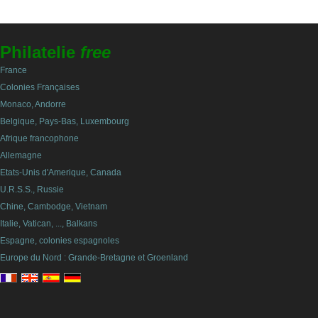
Philatelie
free
France
Colonies Françaises
Monaco, Andorre
Belgique, Pays-Bas, Luxembourg
Afrique francophone
Allemagne
Etats-Unis d'Amerique, Canada
U.R.S.S., Russie
Chine, Cambodge, Vietnam
Italie, Vatican, ..., Balkans
Espagne, colonies espagnoles
Europe du Nord : Grande-Bretagne et Groenland