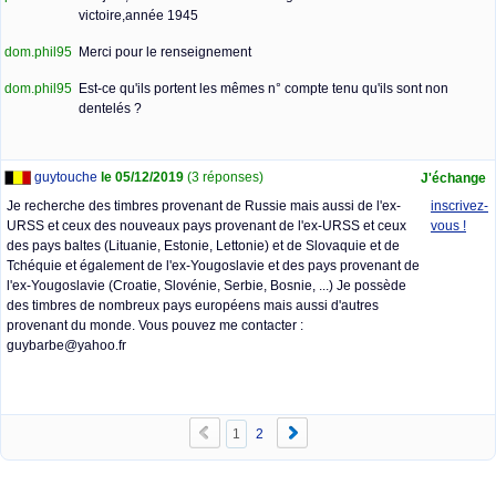
victoire,année 1945
dom.phil95
Merci pour le renseignement
dom.phil95
Est-ce qu'ils portent les mêmes n° compte tenu qu'ils sont non
dentelés ?
guytouche
le 05/12/2019
(3 réponses)
J'échange
Je recherche des timbres provenant de Russie mais aussi de l'ex-
inscrivez-
URSS et ceux des nouveaux pays provenant de l'ex-URSS et ceux
vous !
des pays baltes (Lituanie, Estonie, Lettonie) et de Slovaquie et de
Tchéquie et également de l'ex-Yougoslavie et des pays provenant de
l'ex-Yougoslavie (Croatie, Slovénie, Serbie, Bosnie, ...) Je possède
des timbres de nombreux pays européens mais aussi d'autres
provenant du monde. Vous pouvez me contacter :
guybarbe@yahoo.fr
1
2