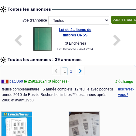
Toutes les annonces
Type d'annonce
Lot de 4 albums de
timbres URSS
(0 Enchères)
Fin: Dimanche 9 Août 22:04
Album De Timbres
Toutes les annonces : 39 annonces
Scott Specialty Russie
& URSS Sans
1
2
Certification VF
218.32 EUR
pat8060
le 25/02/2024
(0 réponses)
J'échange
Russie MINKUS
feuille complementaire FS année complete.,12 feuille avec pochette
inscrivez-
Album Specialite
année 2010 de Russie,Recherche timbres ** des années après
vous !
DâOccasion Avec
2008 et avant 1958
Certains Timbres
163.57 EUR
URSS 1971 Album
commemoratif UPU
BERNE 22 TIMBRES
NEUFS
19.95 EUR