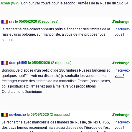
lchab (WM)
Bonjour, j'ai trouvé pour le second : Armées de la Russie du Sud 34
ray
le 05/05/2020
(0 réponses)
J'échange
je recherche des collectionneurs prêts a échanger des timbres de la
inscrivez-
russie / urss pologne, sur mancoliste, a vous de me proposer vos
vous !
souhaits....
dom.phil95
le 05/05/2020
(2 réponses)
J'échange
Bonjour, Je dispose d'un petit lot de 280 timbres Russes (anciens et
inscrivez-
quelques neuf** ...voir ma dispoliste) je souhaite les vendre ou les
vous !
échanger contre des timbres de ma mancoliste France (poste, taxes,
colis postaux etc) N'hésitez pas à me faire vos propositions
Cordialement Dominique
guytouche
le 05/05/2020
(2 réponses)
J'échange
Je recherche avec mancoliste des timbres de Russie, de l'ex URSS,
inscrivez-
des pays formés récemment mais aussi d'autres de l'Europe de l'est :
vous !