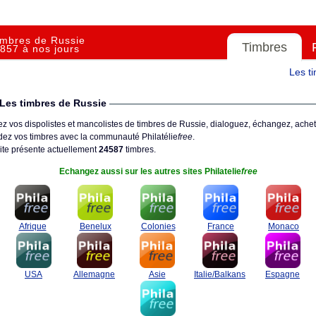
imbres de Russie
Timbres
857 à nos jours
Les t
Les timbres de Russie
z vos dispolistes et mancolistes de timbres de Russie, dialoguez, échangez, achet
ez vos timbres avec la communauté Philatélie
free
.
ite présente actuellement
24587
timbres.
Echangez aussi sur les autres sites Philatelie
free
Afrique
Benelux
Colonies
France
Monaco
USA
Allemagne
Asie
Italie/Balkans
Espagne