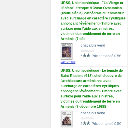
URSS, Union soviétique - "La Vierge et
l'Enfant", fresque d'Ovnat Ovnatanian
(XVIIIe siècle), cathédrale d'Echmiadzin
avec surcharge en caractère cyrilliques
annonçant l'événement - Timbre avec
surtaxe pour l'aide aux sinistrés,
victimes du tremblement de terre en
Arménie (7 déc
chacalbis vend
19/06/2026
5
Prix demandé 0.5€
Y&T N°5812
URSS, Union soviétique - Le temple de
Saint-Ripsime (618), chef-d'oeuvre de
l'architecture arménienne avec
surcharge en caractères cyrilliques
annonçant l'événement - Timbre avec
surtaxe pour l'aide aux sinistrés,
victimes du tremblement de terre en
Arménie (7 décembre 1988)
chacalbis vend
19/06/2026
5
Prix demandé 0.5€