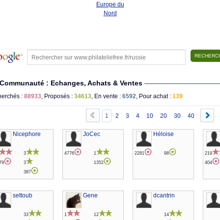
Europe du
Nord
Communauté : Echanges, Achats & Ventes
erchés :
88933
, Proposés :
34613
, En vente :
6592
, Pour achat :
139
1
2
3
4
10
20
30
40
Nicephore
JoCec
Héloise
3
4776
1
2281
98
219
79
3
1352
404
387
settoub
Gene
dcantrin
33
1
12
14