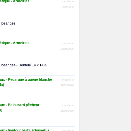
tique - Armoiries
modifié le
13/06/2026
 losanges
tique - Armoiries
modifié le
13/06/2026
 losanges - Dentelé 14 x 14½
aux - Pygargue à queue blanche
modifié le
la)
31/05/2026
aux - Balbuzard pêcheur
modifié le
s)
31/05/2026
aux - Vautour barbu (Gypaetus
modifié le