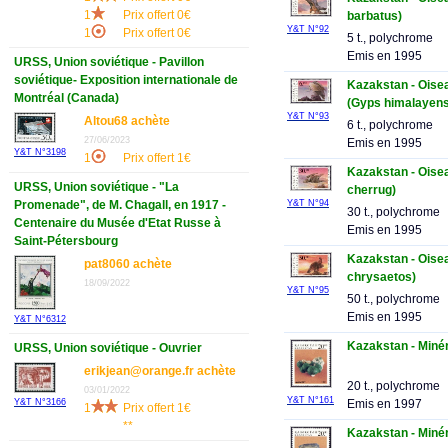
1
Prix offert 0€
barbatus)
Y&T N°92
1
Prix offert 0€
5 t., polychrome
Emis en 1995
URSS, Union soviétique - Pavillon
soviétique- Exposition internationale de
Kazakstan - Oisea
Montréal (Canada)
(Gyps himalayens
Y&T N°93
Altou68 achète
6 t., polychrome
27/06/2023
Emis en 1995
Y&T N°3198
1
Prix offert 1€
Kazakstan - Oise
URSS, Union soviétique - "La
cherrug)
Y&T N°94
Promenade", de M. Chagall, en 1917 -
30 t., polychrome
Centenaire du Musée d'Etat Russe à
Emis en 1995
Saint-Pétersbourg
Kazakstan - Oisea
pat8060 achète
chrysaetos)
18/09/2022
Y&T N°95
50 t., polychrome
Emis en 1995
Y&T N°6312
Kazakstan - Minér
URSS, Union soviétique - Ouvrier
erikjean@orange.fr achète
20 t., polychrome
03/01/2022
Y&T N°161
Y&T N°3166
Emis en 1997
1
Prix offert 1€
**
Kazakstan - Minér