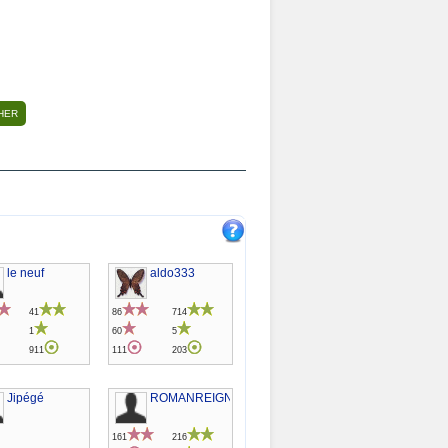
le neuf
aldo333
41
86
714
1
60
5
911
111
203
Jipégé
ROMANREIGNS
161
216