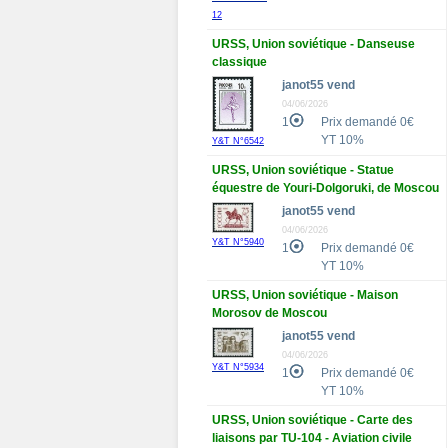
12
URSS, Union soviétique - Danseuse
classique
janot55 vend
04/06/2026
1
Prix demandé 0€
YT 10%
Y&T N°6542
URSS, Union soviétique - Statue
équestre de Youri-Dolgoruki, de Moscou
janot55 vend
04/06/2026
Y&T N°5940
1
Prix demandé 0€
YT 10%
URSS, Union soviétique - Maison
Morosov de Moscou
janot55 vend
04/06/2026
Y&T N°5934
1
Prix demandé 0€
YT 10%
URSS, Union soviétique - Carte des
liaisons par TU-104 - Aviation civile