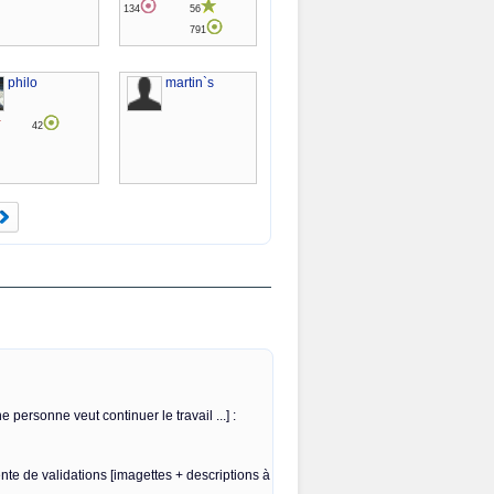
134
56
791
philo
martin`s
42
e personne veut continuer le travail ...] :
te de validations [imagettes + descriptions à