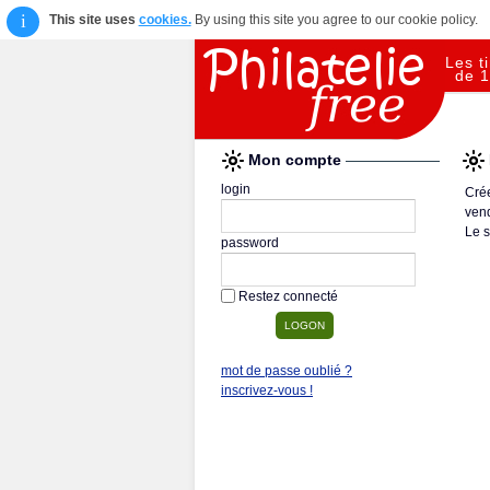
i
This site uses
cookies.
By using this site you agree to our cookie policy.
Les t
de 1
Mon compte
login
Crée
vend
Le s
password
Restez connecté
mot de passe oublié ?
inscrivez-vous !