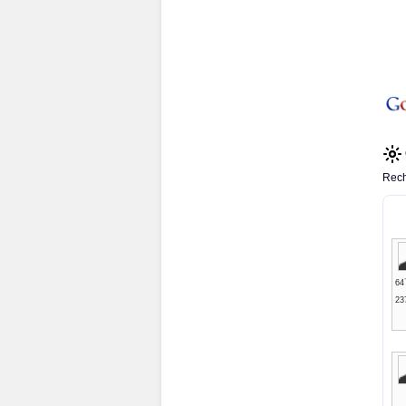
Rech
64
23