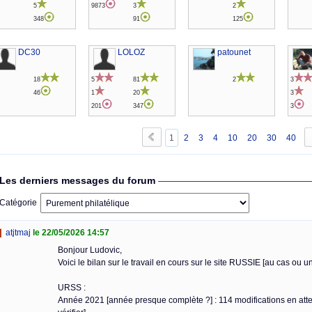
5
9873
3
2
348
91
125
DC30
LOLOZ
patounet
18
5
81
2
3
46
1
20
3
201
347
3
1
2
3
4
10
20
30
40
Les derniers messages du forum
Catégorie
atjtmaj
le 22/05/2026 14:57
Bonjour Ludovic,
Voici le bilan sur le travail en cours sur le site RUSSIE [au cas ou un
URSS :
Année 2021 [année presque complète ?] : 114 modifications en atten