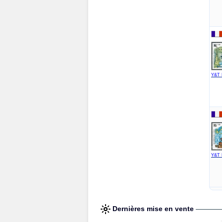
Y&T 
Y&T 
Dernières mise en vente