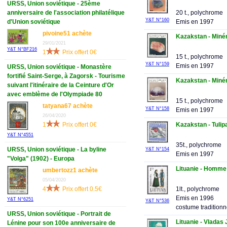
URSS, Union soviétique - 25ème
anniversaire de l'association philatélique
20 t., polychrome
Y&T N°160
d'Union soviétique
Emis en 1997
pivoine51 achète
Kazakstan - Miné
29/01/2021
Y&T N°BF216
1
Prix offert 0€
15 t., polychrome
Y&T N°159
Emis en 1997
URSS, Union soviétique - Monastère
fortifié Saint-Serge, à Zagorsk - Tourisme
Kazakstan - Miné
suivant l'itinéraire de la Ceinture d'Or
avec emblème de l'Olympiade 80
15 t., polychrome
tatyana67 achète
Y&T N°158
Emis en 1997
26/04/2020
1
Prix offert 0€
Kazakstan - Tulip
Y&T N°4551
35t., polychrome
URSS, Union soviétique - La byline
Y&T N°154
Emis en 1997
"Volga" (1902) - Europa
Lituanie - Homme
umbertozz1 achète
05/04/2020
4
Prix offert 0.5€
1lt., polychrome
Emis en 1996
Y&T N°6251
Y&T N°536
costume traditionn
URSS, Union soviétique - Portrait de
Lituanie - Vladas 
Lénine pour son 100e anniversaire de