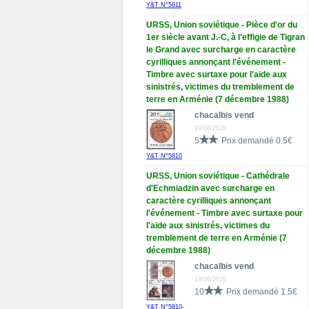
Y&T N°5811
URSS, Union soviétique - Pièce d'or du
1er siècle avant J.-C, à l'effigie de Tigran
le Grand avec surcharge en caractère
cyrilliques annonçant l'événement -
Timbre avec surtaxe pour l'aide aux
sinistrés, victimes du tremblement de
terre en Arménie (7 décembre 1988)
chacalbis vend
19/06/2026
5
Prix demandé 0.5€
Y&T N°5810
URSS, Union soviétique - Cathédrale
d'Echmiadzin avec surcharge en
caractère cyrilliques annonçant
l'événement - Timbre avec surtaxe pour
l'aide aux sinistrés, victimes du
tremblement de terre en Arménie (7
décembre 1988)
chacalbis vend
19/06/2026
10
Prix demandé 1.5€
Y&T N°5810-