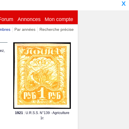
X
Forum
Annonces
Mon compte
imbres
Par années
Recherche précise
ez,
1921
: U.R.S.S. N°139 - Agriculture
1r.