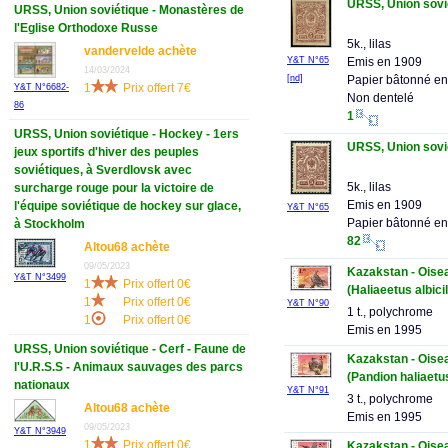
URSS, Union sovié
URSS, Union soviétique - Monastères de
l'Eglise Orthodoxe Russe
5k., lilas
vandervelde achète
Emis en 1909
Y&T N°65
14/03/2024
Papier bâtonné en
[nd]
1
Prix offert 7€
Y&T N°6682-
Non dentelé
86
1
URSS, Union soviétique - Hockey - 1ers
URSS, Union sovié
jeux sportifs d'hiver des peuples
soviétiques, à Sverdlovsk avec
5k., lilas
surcharge rouge pour la victoire de
Emis en 1909
l'équipe soviétique de hockey sur glace,
Y&T N°65
Papier bâtonné en
à Stockholm
82
Altou68 achète
09/05/2023
Kazakstan - Oise
Y&T N°3499
1
Prix offert 0€
(Haliaeetus albicil
1
Prix offert 0€
Y&T N°90
1 t., polychrome
1
Prix offert 0€
Emis en 1995
URSS, Union soviétique - Cerf - Faune de
Kazakstan - Oise
l'U.R.S.S - Animaux sauvages des parcs
(Pandion haliaetu
nationaux
Y&T N°91
3 t., polychrome
Altou68 achète
Emis en 1995
09/05/2023
Y&T N°3949
1
Prix offert 0€
Kazakstan - Oise