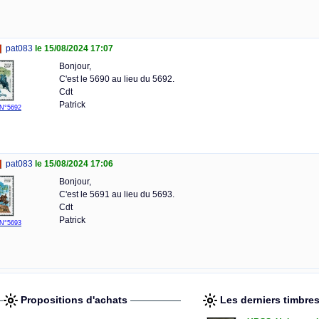
pat083
le 15/08/2024 17:07
Bonjour,
C'est le 5690 au lieu du 5692.
Cdt
Patrick
N°5692
pat083
le 15/08/2024 17:06
Bonjour,
C'est le 5691 au lieu du 5693.
Cdt
Patrick
N°5693
Propositions d'achats
Les derniers timbre