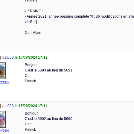
vérifier]
UKRAINE :
- Année 2021 [année presque complète ?] : 86 modifications en atten
vérifier]
Cdlt, Alain
pat083
le 15/08/2024 17:12
Bonjour,
C'est le 5693 au lieu du 5691.
Cdt
Patrick
N°5691
pat083
le 15/08/2024 17:11
Bonjour,
C'est le 5692 au lieu du 5690.
Cdt
Patrick
N°5690