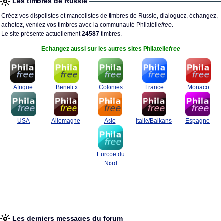
Les timbres de Russie
Créez vos dispolistes et mancolistes de timbres de Russie, dialoguez, échangez,
achetez, vendez vos timbres avec la communauté Philatélie
free
.
Le site présente actuellement
24587
timbres.
Echangez aussi sur les autres sites Philatelie
free
Afrique
Benelux
Colonies
France
Monaco
USA
Allemagne
Asie
Italie/Balkans
Espagne
Europe du
Nord
Les derniers messages du forum