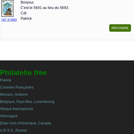
Bonjour,
C'est le 5691 au lieu du 5693.
Cdt
Patrick
Y&T N°5693
Philatelie
free
France
Colonies Françaises
Monaco, Andorre
Belgique, Pays-Bas, Luxembourg
Afrique francophone
Allemagne
Etats-Unis d'Amerique, Canada
U.R.S.S., Russie