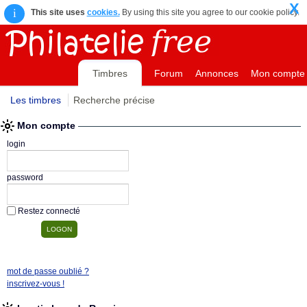
X
i
This site uses
cookies.
By using this site you agree to our cookie policy.
Timbres
Forum
Annonces
Mon compte
Les timbres
Recherche précise
Mon compte
login
password
Restez connecté
mot de passe oublié ?
inscrivez-vous !