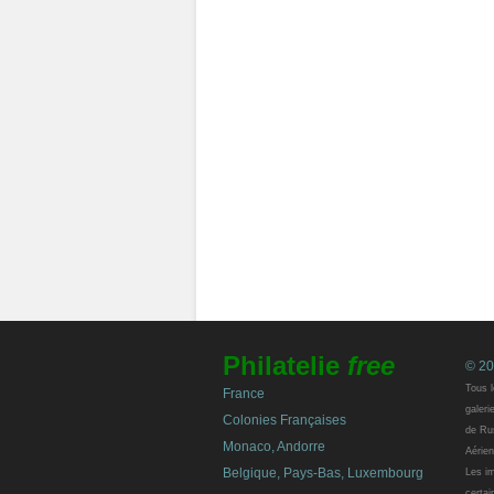
Philatelie
free
© 20
Tous l
France
galeri
Colonies Françaises
de Rus
Monaco, Andorre
Aérien
Belgique, Pays-Bas, Luxembourg
Les im
certai