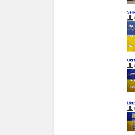
Seri
Ukra
Ukra