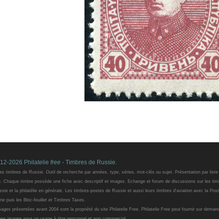
12-2026 Philatelie
free
- Timbres de Russie.
es timbres de Russie. Outil de recherche par années, type, séries, mot-clés ou sujet. Présentation par liste
e. Chaque timbre possède une fiche avec descriptif et images. Echange et forum de discussions sur les tim
sie et la philatélie en générale. Les timbres-postes de Russie et aussi leurs timbres d'aviation avec la Pos
ne puis les Bloc-feuillet et Timbres Taxes.
ages présentées avant 2004 sont la propriété du site Philatelie Free. Philatelie Free peut fournir sur deman
nes images pour un usage à titre personnel et non commercial.