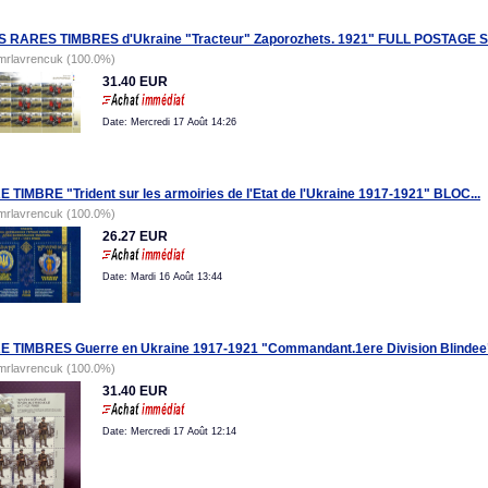
S RARES TIMBRES d'Ukraine "Tracteur" Zaporozhets. 1921" FULL POSTAGE 
mrlavrencuk (100.0%)
31.40 EUR
Date: Mercredi 17 Août 14:26
 TIMBRE "Trident sur les armoiries de l'Etat de l'Ukraine 1917-1921" BLOC...
mrlavrencuk (100.0%)
26.27 EUR
Date: Mardi 16 Août 13:44
 TIMBRES Guerre en Ukraine 1917-1921 "Commandant.1ere Division Blindee" 
mrlavrencuk (100.0%)
31.40 EUR
Date: Mercredi 17 Août 12:14