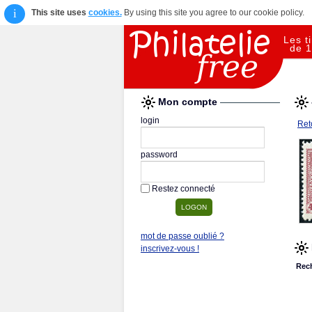
i
This site uses
cookies.
By using this site you agree to our cookie policy.
Les t
de 1
Mon compte
login
Reto
password
Restez connecté
mot de passe oublié ?
inscrivez-vous !
Rec