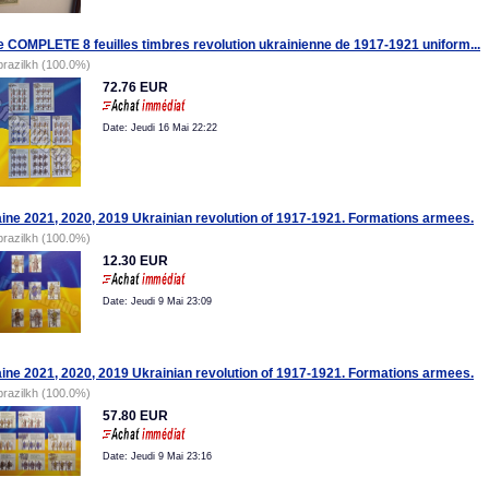
e COMPLETE 8 feuilles timbres revolution ukrainienne de 1917-1921 uniform...
brazilkh (100.0%)
72.76 EUR
Date: Jeudi 16 Mai 22:22
ine 2021, 2020, 2019 Ukrainian revolution of 1917-1921. Formations armees.
brazilkh (100.0%)
12.30 EUR
Date: Jeudi 9 Mai 23:09
ine 2021, 2020, 2019 Ukrainian revolution of 1917-1921. Formations armees.
brazilkh (100.0%)
57.80 EUR
Date: Jeudi 9 Mai 23:16