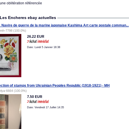
une oblitération référencée
Les Encheres ebay actuelles
 Navire de guerre de la marine japonaise Kashima Art carte postale comman...
tmh-7798 (100.0%)
26.22 EUR
Date: Lundi 5 Janvier 18:38
ection of stamps from Ukrainian Peoples Republic (1918-1921) - MH
elya-6664 (100.0%)
7.50 EUR
Date: Vendredi 17 Juillet 14:35