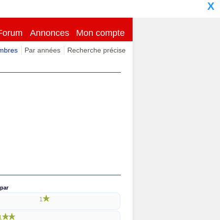
X
Forum
Annonces
Mon compte
imbres
Par années
Recherche précise
par
1
1