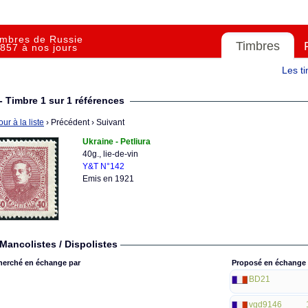
imbres de Russie
Timbres
857 à nos jours
Les t
- Timbre 1 sur 1 références
ur à la liste
› Précédent
› Suivant
Ukraine - Petliura
40g., lie-de-vin
Y&T N°142
Emis en 1921
Mancolistes / Dispolistes
herché en échange par
Proposé en échange 
BD21
vgd9146