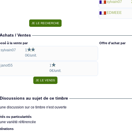
sylvain07
EDMEEE
Achats / Ventes
osé à la vente par
Offre d'achat par
sylvain07
1
0€/unit.
janot55
1
0€/unit.
Discussions au sujet de ce timbre
une discussion sur ce timbre n'est ouverte
étés ou particularités
une variété référencée
térations