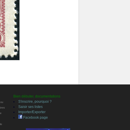
Bien débuter, documentations
S'inscrire, pourquoi ?
 ou
Saisir ses listes
bres
Importer/Exporter
te
Facebook page
de