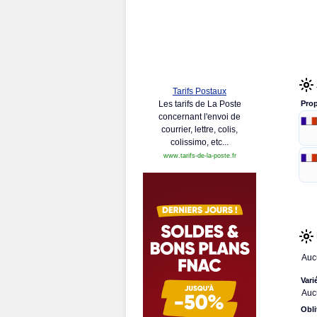
Tarifs Postaux
Les tarifs de La Poste
Prop
concernant l'envoi de
courrier, lettre, colis,
colissimo, etc...
www.tarifs-de-la-poste.fr
Auc
Vari
Auc
Obli