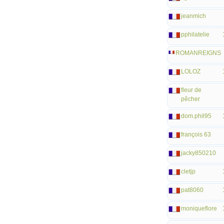
jeanmich
pphilatelie
ROMANREIGNS
LOLOZ
fleur de
pêcher
dom.phil95
françois 63
jacky850210
cletjp
pat8060
moniqueflore