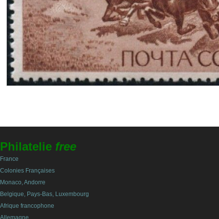
Philatelie
free
France
Colonies Françaises
Monaco, Andorre
Belgique, Pays-Bas, Luxembourg
Afrique francophone
Allemagne