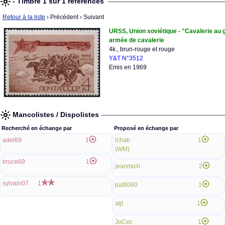
- Timbre 1 sur 1 références
Retour à la liste
› Précédent
› Suivant
URSS, Union soviétique - "Cavalerie au g
armée de cavalerie
4k., brun-rouge et rouge
Y&T N°3512
Emis en 1969
Mancolistes / Dispolistes
Recherché en échange par
Proposé en échange par
adel89
1
lchab
1
(WM)
bruce69
1
jeanmich
2
sylvain07
1
pat8060
1
atjt
1
JoCec
1