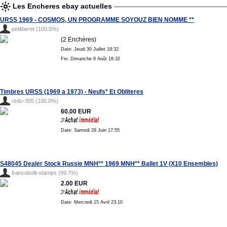
Les Encheres ebay actuelles
URSS 1969 - COSMOS, UN PROGRAMME SOYOUZ BIEN NOMME **
petitberet (100.0%)
(2 Enchères)
Date: Jeudi 30 Juillet 18:32
Fin: Dimanche 9 Août 18:32
Timbres URSS (1969 a 1973) - Neufs* Et Obliteres
redu-305 (100.0%)
60.00 EUR
Date: Samedi 29 Juin 17:55
S48045 Dealer Stock Russie MNH** 1969 MNH** Ballet 1V (X10 Ensembles)
francobolli-stamps (99.7%)
2.00 EUR
Date: Mercredi 15 Avril 23:10