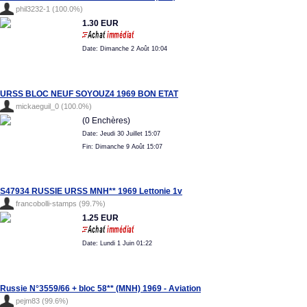
phil3232-1 (100.0%)
1.30 EUR
Date: Dimanche 2 Août 10:04
URSS BLOC NEUF SOYOUZ4 1969 BON ETAT
mickaeguil_0 (100.0%)
(0 Enchères)
Date: Jeudi 30 Juillet 15:07
Fin: Dimanche 9 Août 15:07
S47934 RUSSIE URSS MNH** 1969 Lettonie 1v
francobolli-stamps (99.7%)
1.25 EUR
Date: Lundi 1 Juin 01:22
Russie N°3559/66 + bloc 58** (MNH) 1969 - Aviation
pejm83 (99.6%)