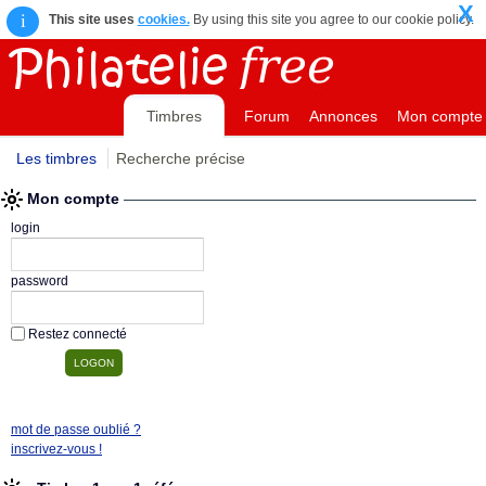
X
i
This site uses
cookies.
By using this site you agree to our cookie policy.
Timbres
Forum
Annonces
Mon compte
Les timbres
Recherche précise
Mon compte
login
password
Restez connecté
mot de passe oublié ?
inscrivez-vous !