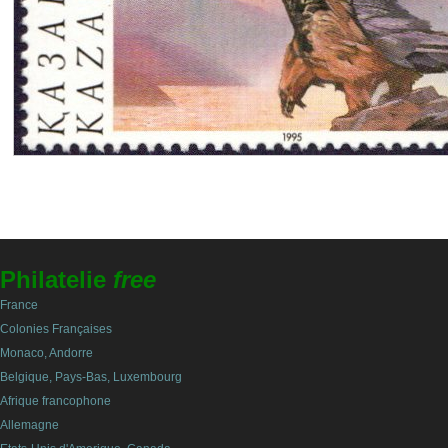
Philatelie
free
France
Colonies Françaises
Monaco, Andorre
Belgique, Pays-Bas, Luxembourg
Afrique francophone
Allemagne