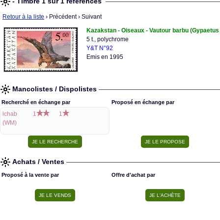
- Timbre 1 sur 1 références
Retour à la liste
› Précédent
› Suivant
Kazakstan - Oiseaux - Vautour barbu (Gypaetus
5 t., polychrome
Y&T N°92
Emis en 1995
Mancolistes / Dispolistes
Recherché en échange par
Proposé en échange par
lchab
1
1
(WM)
Achats / Ventes
Proposé à la vente par
Offre d'achat par