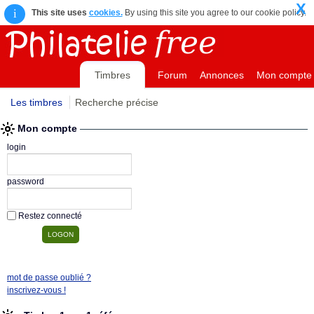
X
i
This site uses
cookies.
By using this site you agree to our cookie policy.
Timbres
Forum
Annonces
Mon compte
Les timbres
Recherche précise
Mon compte
login
password
Restez connecté
mot de passe oublié ?
inscrivez-vous !