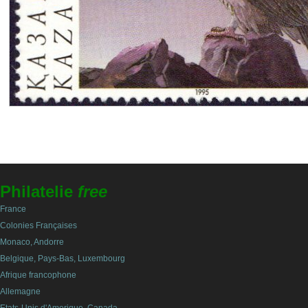
Philatelie
free
France
Colonies Françaises
Monaco, Andorre
Belgique, Pays-Bas, Luxembourg
Afrique francophone
Allemagne