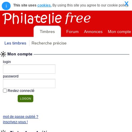
X
i
This site uses
cookies.
By using this site you agree to our cookie policy.
Timbres
Forum
Annonces
Mon compte
Les timbres
Recherche précise
Mon compte
login
password
Restez connecté
mot de passe oublié ?
inscrivez-vous !