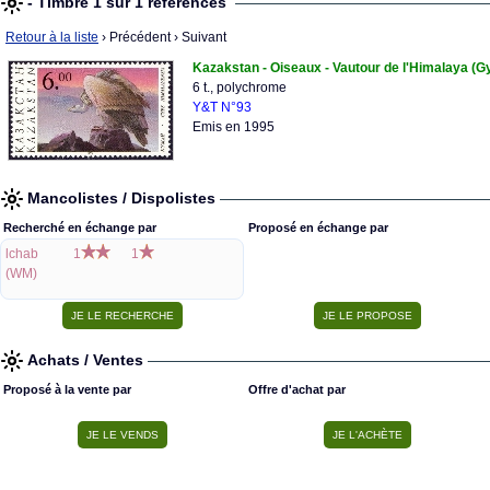
- Timbre 1 sur 1 références
Retour à la liste
› Précédent
› Suivant
Kazakstan - Oiseaux - Vautour de l'Himalaya (G
6 t., polychrome
Y&T N°93
Emis en 1995
Mancolistes / Dispolistes
Recherché en échange par
Proposé en échange par
lchab
1
1
(WM)
Achats / Ventes
Proposé à la vente par
Offre d'achat par