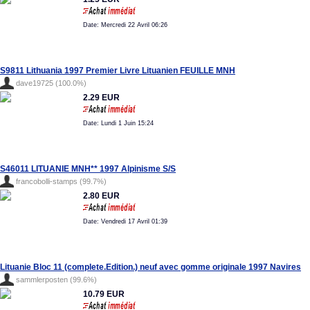
Date: Mercredi 22 Avril 06:26
S9811 Lithuania 1997 Premier Livre Lituanien FEUILLE MNH
dave19725 (100.0%)
2.29 EUR
Date: Lundi 1 Juin 15:24
S46011 LITUANIE MNH** 1997 Alpinisme S/S
francobolli-stamps (99.7%)
2.80 EUR
Date: Vendredi 17 Avril 01:39
Lituanie Bloc 11 (complete.Edition.) neuf avec gomme originale 1997 Navires
sammlerposten (99.6%)
10.79 EUR