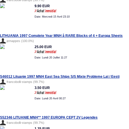
francobolli-stamps (99.7%)
9.90 EUR
Date: Mercredi 15 Avril 23:10
LITHUANIA 1997 Complete Year MNH â RARE Blocks of 4 + Europa Sheets
jemappes (100.0%)
25.00 EUR
Date: Lundi 20 Juillet 11:27
S46012 Lituanie 1997 MNH East Sea Ships S/S Mixte Probleme Lat / Eesti
francobolli-stamps (99.7%)
3.50 EUR
Date: Lundi 20 Avril 00:27
S52346 LITUANIE MNH** 1997 EUROPA CEPT 2V Legendes
francobolli-stamps (99.7%)
1.25 EUR