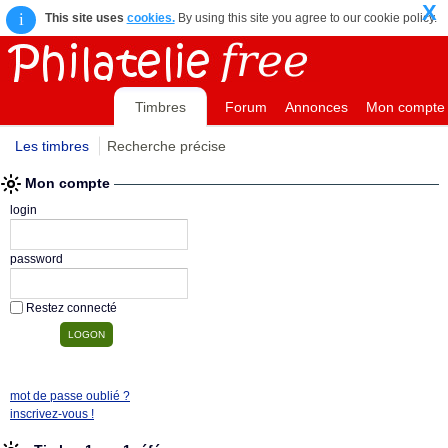
X
i
This site uses
cookies.
By using this site you agree to our cookie policy.
Timbres
Forum
Annonces
Mon compte
Les timbres
Recherche précise
Mon compte
login
password
Restez connecté
mot de passe oublié ?
inscrivez-vous !