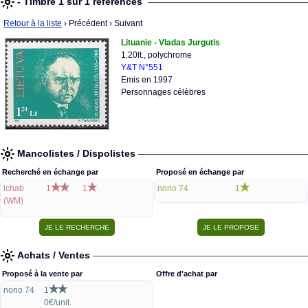
- Timbre 1 sur 1 références
Retour à la liste
› Précédent
› Suivant
Lituanie - Vladas Jurgutis
1.20lt., polychrome
Y&T N°551
Emis en 1997
Personnages célèbres
Mancolistes / Dispolistes
Recherché en échange par
Proposé en échange par
lchab
1
1
nono 74
1
(WM)
Achats / Ventes
Proposé à la vente par
Offre d'achat par
nono 74
1
0€/unit.