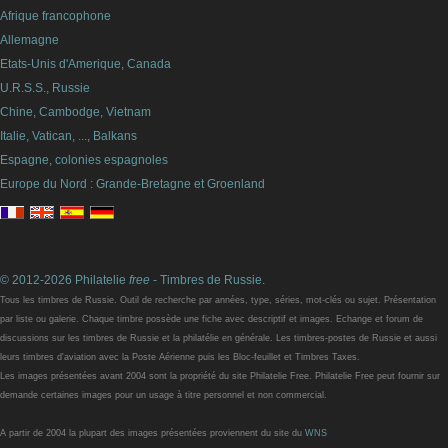
Afrique francophone
Allemagne
Etats-Unis d'Amerique, Canada
U.R.S.S., Russie
Chine, Cambodge, Vietnam
Italie, Vatican, ..., Balkans
Espagne, colonies espagnoles
Europe du Nord : Grande-Bretagne et Groenland
© 2012-2026 Philatelie
free
- Timbres de Russie.
Tous les timbres de Russie. Outil de recherche par années, type, séries, mot-clés ou sujet. Présentation
par liste ou galerie. Chaque timbre possède une fiche avec descriptif et images. Echange et forum de
discussions sur les timbres de Russie et la philatélie en générale. Les timbres-postes de Russie et aussi
leurs timbres d'aviation avec la Poste Aérienne puis les Bloc-feuillet et Timbres Taxes.
Les images présentées avant 2004 sont la propriété du site Philatelie Free. Philatelie Free peut fournir sur
demande certaines images pour un usage à titre personnel et non commercial.
A partir de 2004 la plupart des images présentées proviennent du site du
WNS