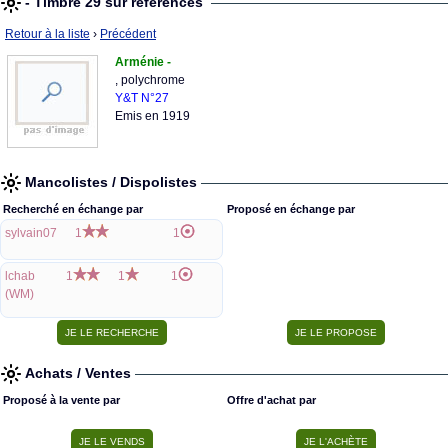
- Timbre 29 sur références
Retour à la liste
›
Précédent
Arménie -
, polychrome
Y&T N°27
Emis en 1919
Mancolistes / Dispolistes
Recherché en échange par
Proposé en échange par
sylvain07
1
1
lchab
1
1
1
(WM)
Achats / Ventes
Proposé à la vente par
Offre d'achat par