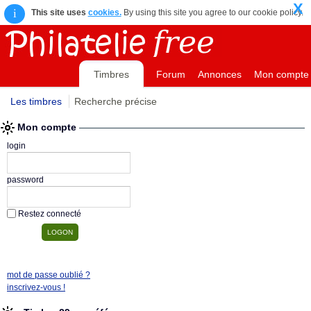
X
i
This site uses
cookies.
By using this site you agree to our cookie policy.
Timbres
Forum
Annonces
Mon compte
Les timbres
Recherche précise
Mon compte
login
password
Restez connecté
mot de passe oublié ?
inscrivez-vous !