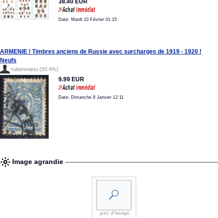
38.40 EUR
Date: Mardi 10 Février 01:15
ARMENIE ! Timbres anciens de Russie avec surcharges de 1919 - 1920 !
Neufs
rubenmanu (93.4%)
9.99 EUR
Date: Dimanche 8 Janvier 12:11
Image agrandie