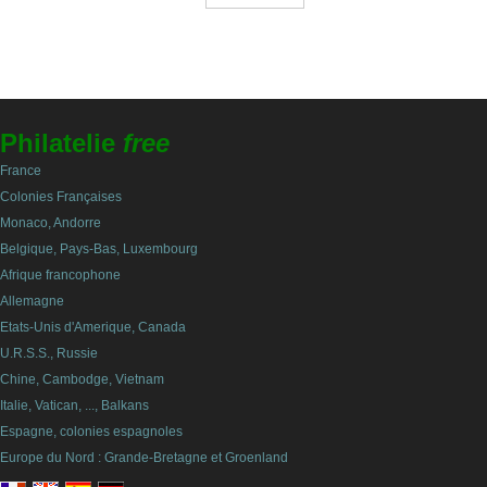
Philatelie
free
France
Colonies Françaises
Monaco, Andorre
Belgique, Pays-Bas, Luxembourg
Afrique francophone
Allemagne
Etats-Unis d'Amerique, Canada
U.R.S.S., Russie
Chine, Cambodge, Vietnam
Italie, Vatican, ..., Balkans
Espagne, colonies espagnoles
Europe du Nord : Grande-Bretagne et Groenland