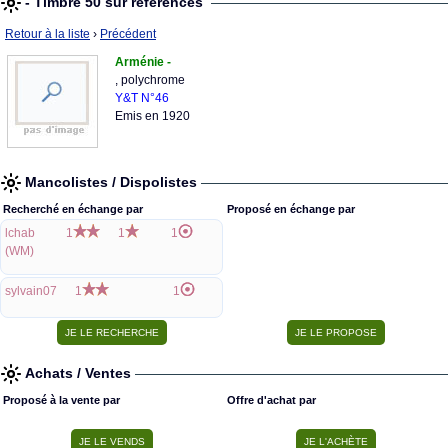
- Timbre 50 sur références
Retour à la liste
›
Précédent
Arménie -
, polychrome
Y&T N°46
Emis en 1920
Mancolistes / Dispolistes
Recherché en échange par
Proposé en échange par
lchab
1
1
1
(WM)
sylvain07
1
1
Achats / Ventes
Proposé à la vente par
Offre d'achat par