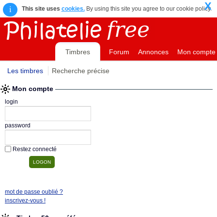
X
i
This site uses
cookies.
By using this site you agree to our cookie policy.
Timbres
Forum
Annonces
Mon compte
Les timbres
Recherche précise
Mon compte
login
password
Restez connecté
mot de passe oublié ?
inscrivez-vous !