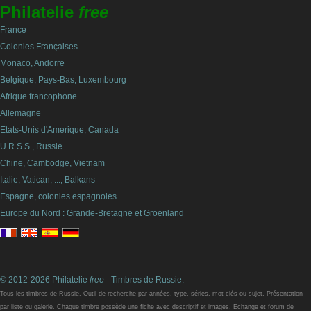
Philatelie
free
France
Colonies Françaises
Monaco, Andorre
Belgique, Pays-Bas, Luxembourg
Afrique francophone
Allemagne
Etats-Unis d'Amerique, Canada
U.R.S.S., Russie
Chine, Cambodge, Vietnam
Italie, Vatican, ..., Balkans
Espagne, colonies espagnoles
Europe du Nord : Grande-Bretagne et Groenland
© 2012-2026 Philatelie
free
- Timbres de Russie.
Tous les timbres de Russie. Outil de recherche par années, type, séries, mot-clés ou sujet. Présentation
par liste ou galerie. Chaque timbre possède une fiche avec descriptif et images. Echange et forum de