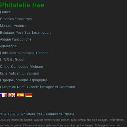
Philatelie
free
France
Colonies Françaises
Monaco, Andorre
Belgique, Pays-Bas, Luxembourg
Afrique francophone
Allemagne
Etats-Unis d'Amerique, Canada
U.R.S.S., Russie
Chine, Cambodge, Vietnam
Italie, Vatican, ..., Balkans
Espagne, colonies espagnoles
Europe du Nord : Grande-Bretagne et Groenland
© 2012-2026 Philatelie
free
- Timbres de Russie.
Tous les timbres de Russie. Outil de recherche par années, type, séries, mot-clés ou sujet. Présentation
par liste ou galerie. Chaque timbre possède une fiche avec descriptif et images. Echange et forum de