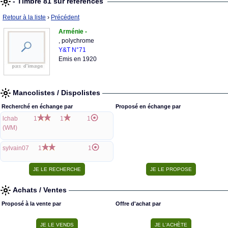
- Timbre 81 sur références
Retour à la liste
›
Précédent
Arménie -
, polychrome
Y&T N°71
Emis en 1920
Mancolistes / Dispolistes
Recherché en échange par
Proposé en échange par
lchab
1
1
1
(WM)
sylvain07
1
1
Achats / Ventes
Proposé à la vente par
Offre d'achat par