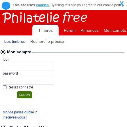
X
i
This site uses
cookies.
By using this site you agree to our cookie policy.
Timbres
Forum
Annonces
Mon compte
Les timbres
Recherche précise
Mon compte
login
password
Restez connecté
mot de passe oublié ?
inscrivez-vous !