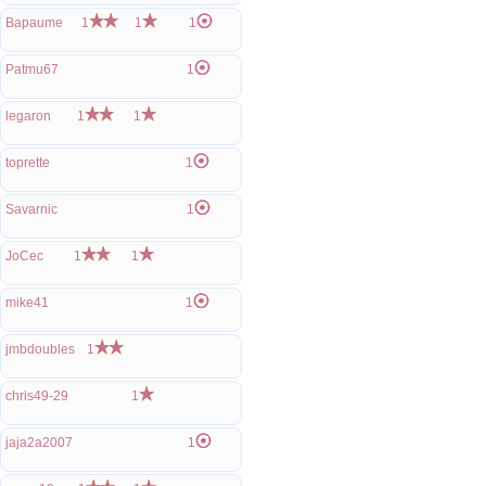
Bapaume
1
1
1
Patmu67
1
legaron
1
1
toprette
1
Savarnic
1
JoCec
1
1
mike41
1
jmbdoubles
1
chris49-29
1
jaja2a2007
1