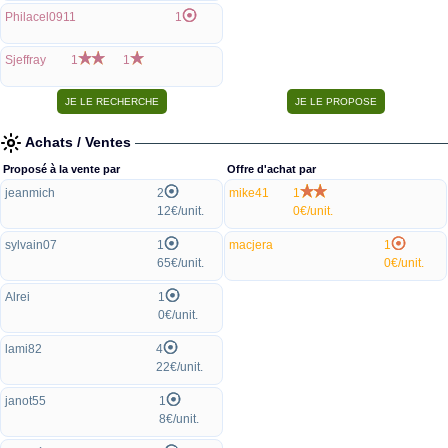
Philacel0911
1
Sjeffray
1
1
Achats / Ventes
Proposé à la vente par
Offre d'achat par
jeanmich
2
mike41
1
12€/unit.
0€/unit.
sylvain07
1
macjera
1
65€/unit.
0€/unit.
Alrei
1
0€/unit.
lami82
4
22€/unit.
janot55
1
8€/unit.