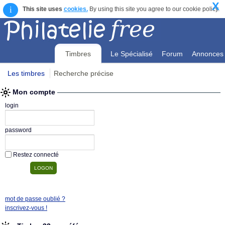
X
i
This site uses
cookies.
By using this site you agree to our cookie policy.
Timbres
Le Spécialisé
Forum
Annonces
Les timbres
Recherche précise
Mon compte
Mon compte
login
password
Restez connecté
mot de passe oublié ?
inscrivez-vous !