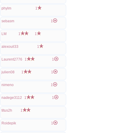
phylm
1
sebasm
1
LM
1
1
alexouil33
1
Laurent2776
1
1
julien08
1
1
nimeno
1
nadege3112
1
1
titus2h
1
Roidepik
1