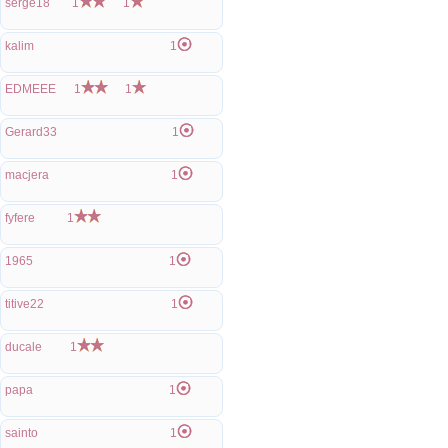
serge18
1
1
kalim
1
EDMEEE
1
1
Gerard33
1
macjera
1
fyfere
1
1965
1
titive22
1
ducale
1
papa
1
sainto
1