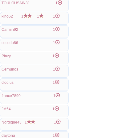
TOULOUSAIN31
1
kino62
1
1
1
Carmin92
1
cocodu86
1
Pinzy
1
Cernunos
1
clodius
1
france7890
1
JM54
1
Nordique43
1
1
daytona
1