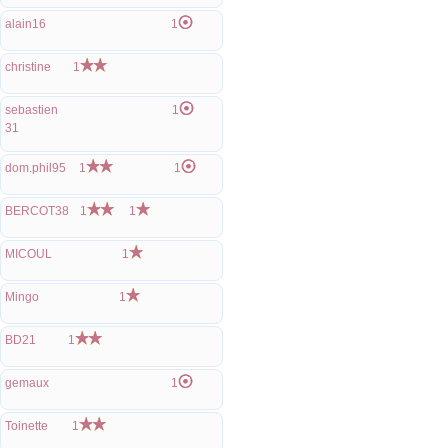
alain16
1
christine
1
sebastien
1
31
dom.phil95
1
1
BERCOT38
1
1
MICOUL
1
Mingo
1
BD21
1
gemaux
1
Toinette
1