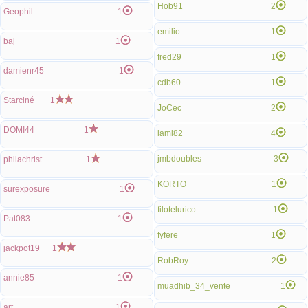
Hob91
2
Geophil
1
emilio
1
baj
1
fred29
1
damienr45
1
cdb60
1
Starciné
1
JoCec
2
DOMI44
1
lami82
4
jmbdoubles
3
philachrist
1
KORTO
1
surexposure
1
filotelurico
1
Pat083
1
fyfere
1
jackpot19
1
RobRoy
2
annie85
1
muadhib_34_vente
1
art
1