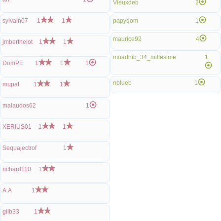
Vieuxdeb
2
sylvain07
1
1
papydom
1
maurice92
4
jmberthelot
1
1
muadhib_34_millesime
1
DomPE
1
1
1
nblueb
1
mupat
1
1
malaudos62
1
XERIUS01
1
1
Sequajectrof
1
richard110
1
A.A
1
gilb33
1