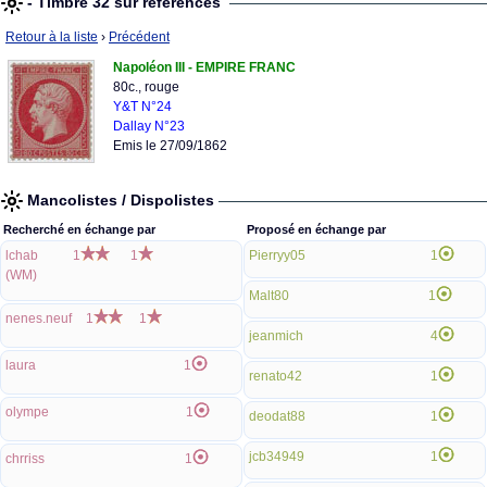
- Timbre 32 sur références
Retour à la liste
›
Précédent
Napoléon III - EMPIRE FRANC
80c., rouge
Y&T N°24
Dallay N°23
Emis le 27/09/1862
Mancolistes / Dispolistes
Recherché en échange par
Proposé en échange par
lchab
1
1
Pierryy05
1
(WM)
Malt80
1
nenes.neuf
1
1
jeanmich
4
laura
1
renato42
1
olympe
1
deodat88
1
jcb34949
1
chrriss
1