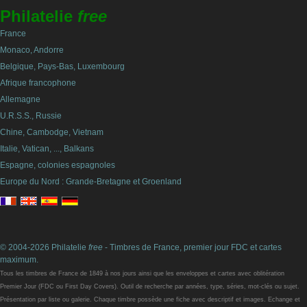
Philatelie
free
France
Monaco, Andorre
Belgique, Pays-Bas, Luxembourg
Afrique francophone
Allemagne
U.R.S.S., Russie
Chine, Cambodge, Vietnam
Italie, Vatican, ..., Balkans
Espagne, colonies espagnoles
Europe du Nord : Grande-Bretagne et Groenland
© 2004-2026 Philatelie
free
- Timbres de France, premier jour FDC et cartes
maximum.
Tous les timbres de France de 1849 à nos jours ainsi que les enveloppes et cartes avec oblitération
Premier Jour (FDC ou First Day Covers). Outil de recherche par années, type, séries, mot-clés ou sujet.
Présentation par liste ou galerie. Chaque timbre possède une fiche avec descriptif et images. Echange et