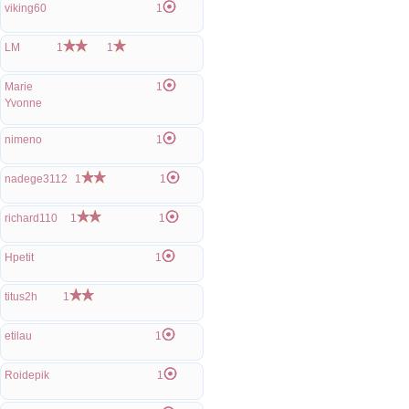
viking60
1
LM
1
1
Marie
1
Yvonne
nimeno
1
nadege3112
1
1
richard110
1
1
Hpetit
1
titus2h
1
etilau
1
Roidepik
1