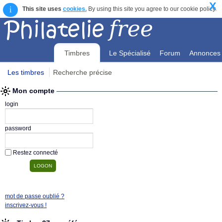
X
i
This site uses
cookies.
By using this site you agree to our cookie policy.
Timbres
Le Spécialisé
Forum
Annonces
Les timbres
Recherche précise
Mon compte
Mon compte
login
password
Restez connecté
mot de passe oublié ?
inscrivez-vous !