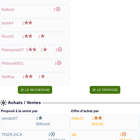
fmillord
1
jean64
1
Rico43
1
1
Pierreyves07
1
1
1
Philacel0911
1
Sjeffray
1
1
Achats / Ventes
Proposé à la vente par
Offre d'achat par
sylvain07
1
mike41
1
90€/unit.
0€/unit.
TIGERJACK
1
atjt
1