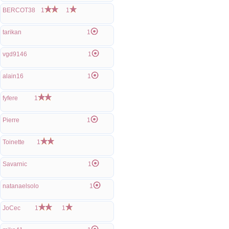
BERCOT38
1
1
tarikan
1
vgd9146
1
alain16
1
fyfere
1
Pierre
1
Toinette
1
Savarnic
1
natanaelsolo
1
JoCec
1
1