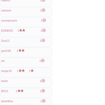
mike41
1
sebasm
1
surexposure
1
EDMEEE
1
1
Guy12
1
guh246
1
art
1
serge18
1
1
kalim
1
BD21
1
1
deantilou
1