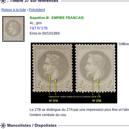
- Timbre 37 sur références
Retour à la liste
›
Précédent
Napoléon III - EMPIRE FRANCAIS
4c., gris
Y&T N°27B
Emis le 00/10/1866
Différ
Le 27B se distingue du 27A par une impression plus fine et l'a
l'ombre centrale du cou
Mancolistes / Dispolistes