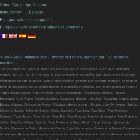
Chine, Cambodge, Vietnam
Italie, Vatican, ..., Balkans
Espagne, colonies espagnoles
Europe du Nord : Grande-Bretagne et Groenland
© 2004-2026 Philatelie
free
- Timbres de France, premier jour FDC et cartes
maximum.
Tous les timbres de France de 1849 à nos jours ainsi que les enveloppes et cartes avec oblitération
Premier Jour (FDC ou First Day Covers). Outil de recherche par années, type, séries, mot-clés ou sujet.
Présentation par liste ou galerie. Chaque timbre possède une fiche avec descriptif et images. Echange et
forum de discussions sur les timbres français et la philatélie en générale. Les timbres-postes de France :
Timbre d'usage courant, Commémoratifs, Sites et monuments, Personnages célèbres, Tableaux,
Historiques, Croix-Rouge, Journée du timbre, Classiques, Blasons - Armoiries, Transports, Nature, Sports,
Europa, Abbayes, Châteaux de France, Résistance (Héros et sites), Floralies, Jeux Olympiques, Eglises,
Liberté de Gandon, Sabine de Gandon, Cérès, Napoléon, Type Sage, Type Blanc, Type Mouchon,
Semeuse, Type Merson, Type Pasteur, Type Paix, Type Mercure, Type Arc de triomphe, Type Marianne
d'Alger, Type Coq d'Alger, Type Iris, Type Marianne de Dulac, Pétain - Type Hourriez, Marianne de
Gandon, Marianne de Muller, Marianne de Cheffer, Type Moissonneuse, Marianne de Béquet, Marianne du
bicentenaire, Marianne des Français, mais aussi les timbres d'aviation avec la Poste Aérienne, les timbres