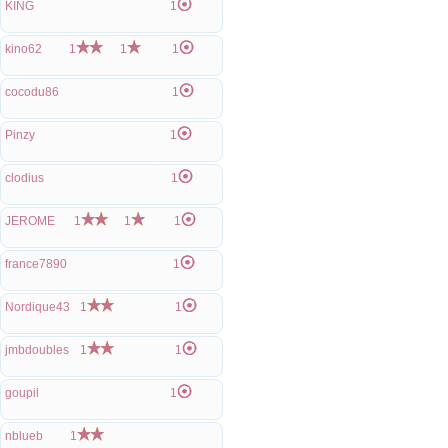
KING
1
kino62
1
1
1
cocodu86
1
Pinzy
1
clodius
1
JEROME
1
1
1
france7890
1
Nordique43
1
1
jmbdoubles
1
1
goupil
1
nblueb
1