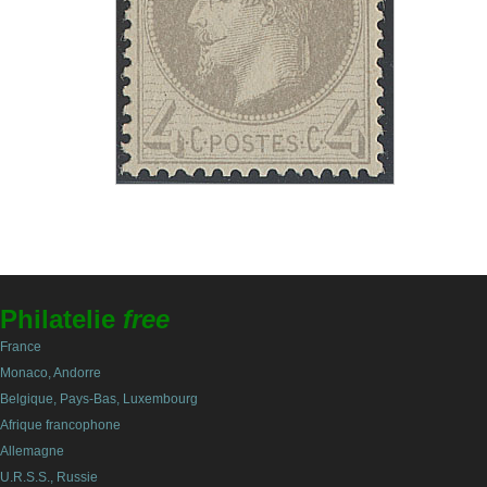
Philatelie
free
France
Monaco, Andorre
Belgique, Pays-Bas, Luxembourg
Afrique francophone
Allemagne
U.R.S.S., Russie