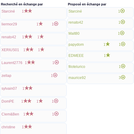
Recherché en échange par
Proposé en échange par
Starciné
1
Starciné
1
renato42
1
liermor29
1
1
Malt80
1
renato42
1
1
papydom
1
1
XERIUS01
1
1
EDMEEE
1
Laurent2776
1
1
filotelurico
1
zellap
1
maurice92
3
sylvain07
1
DomPE
1
1
1
Clem&Ben
1
1
christine
1