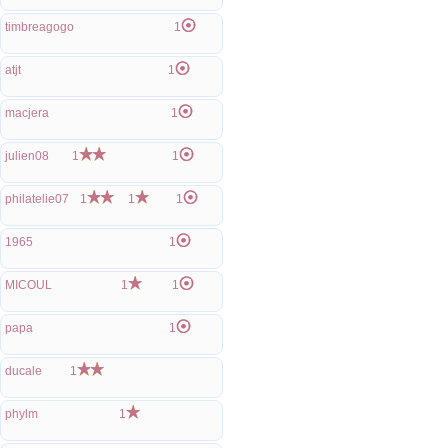
timbreagogo
1
atjt
1
macjera
1
julien08
1
1
philatelie07
1
1
1
1965
1
MICOUL
1
1
papa
1
ducale
1
phylm
1