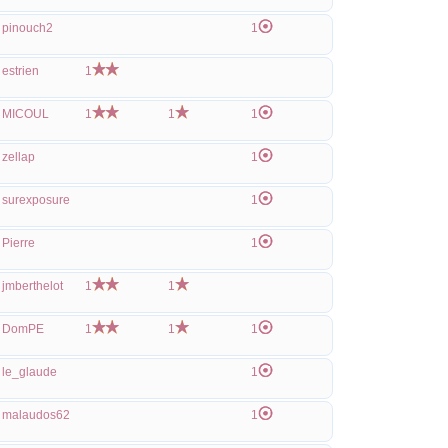
pinouch2
1
estrien
1
MICOUL
1
1
1
zellap
1
surexposure
1
Pierre
1
jmberthelot
1
1
DomPE
1
1
1
le_glaude
1
malaudos62
1