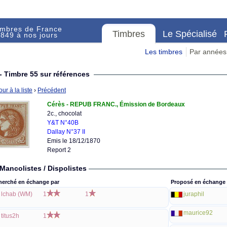
imbres de France
Timbres
Le Spécialisé
849 à nos jours
Les timbres
Par années
- Timbre 55 sur références
ur à la liste
›
Précédent
Cérès - REPUB FRANC., Émission de Bordeaux
2c., chocolat
Y&T N°40B
Dallay N°37 II
Emis le 18/12/1870
Report 2
Mancolistes / Dispolistes
herché en échange par
Proposé en échange 
lchab (WM)
1
1
juraphil
maurice92
titus2h
1