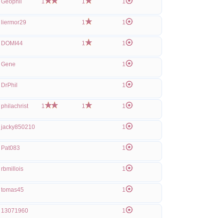
Geophil
1
1
1
liermor29
1
1
DOMI44
1
1
Gene
1
DrPhil
1
philachrist
1
1
1
jacky850210
1
Pat083
1
rbmillois
1
tomas45
1
13071960
1