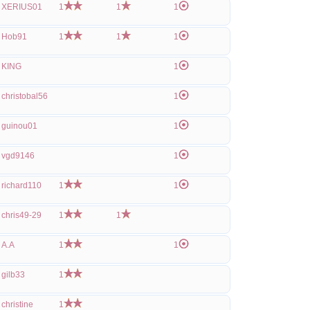
XERIUS01
1
1
1
Hob91
1
1
1
KING
1
christobal56
1
guinou01
1
vgd9146
1
richard110
1
1
chris49-29
1
1
A.A
1
1
gilb33
1
christine
1