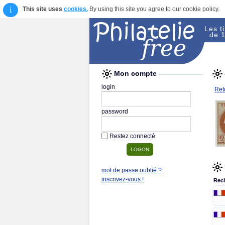
i
This site uses
cookies.
By using this site you agree to our cookie policy.
Les t
de 1
Mon compte
login
Reto
password
Restez connecté
mot de passe oublié ?
inscrivez-vous !
Rec