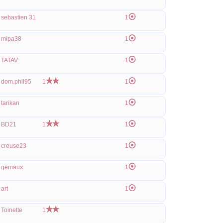
sebastien 31
1
mipa38
1
TATAV
1
dom.phil95
1
1
tarikan
1
BD21
1
1
creuse23
1
gemaux
1
art
1
Toinette
1