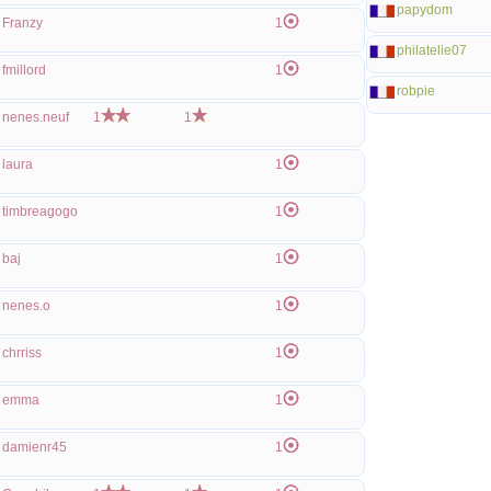
papydom
Franzy
1
philatelie07
fmillord
1
robpie
nenes.neuf
1
1
laura
1
timbreagogo
1
baj
1
nenes.o
1
chrriss
1
emma
1
damienr45
1