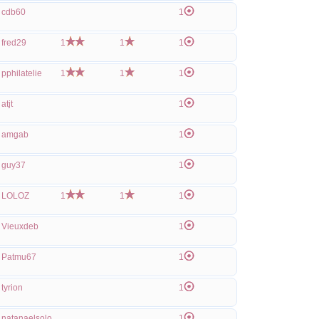
cdb60
1
fred29
1
1
1
pphilatelie
1
1
1
atjt
1
amgab
1
guy37
1
LOLOZ
1
1
1
Vieuxdeb
1
Patmu67
1
tyrion
1
natanaelsolo
1