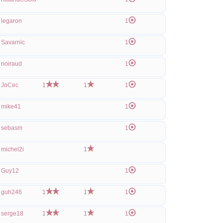
legaron
1
Savarnic
1
noiraud
1
JoCec
1
1
1
mike41
1
sebasm
1
michel2i
1
Guy12
1
guh246
1
1
1
serge18
1
1
1