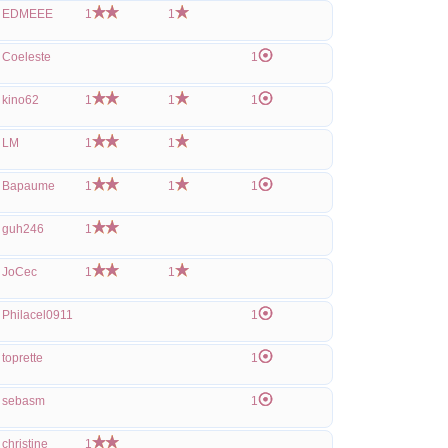
EDMEEE
1
1
Coeleste
1
kino62
1
1
1
LM
1
1
Bapaume
1
1
1
guh246
1
JoCec
1
1
Philacel0911
1
toprette
1
sebasm
1
christine
1