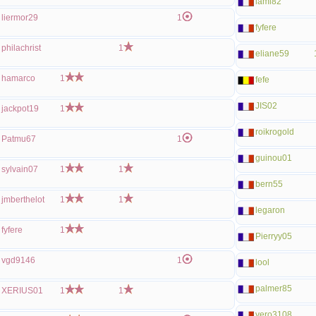
lami82
liermor29
1
fyfere
philachrist
1
eliane59
hamarco
1
fefe
JIS02
jackpot19
1
roikrogold
Patmu67
1
guinou01
sylvain07
1
1
bern55
jmberthelot
1
1
legaron
fyfere
1
Pierryy05
vgd9146
1
lool
palmer85
XERIUS01
1
1
vero3108