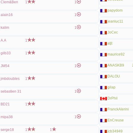
Clem&Ben
1
1
papydom
alain16
1
jeanluc11
kalim
1
JoCec
A.A
1
atjt
gilb33
1
maurice92
ANASKB9
JM54
1
DALOU
jmbdoubles
1
gilap
sebastien 31
1
DrPhil
BD21
1
FranckAlerini
mipa38
1
EnCreuse
serge18
1
1
jcb34949