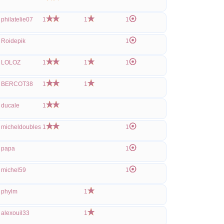
philatelie07
1
1
1
Roidepik
1
LOLOZ
1
1
1
BERCOT38
1
1
ducale
1
micheldoubles
1
1
papa
1
michel59
1
phylm
1
alexouil33
1