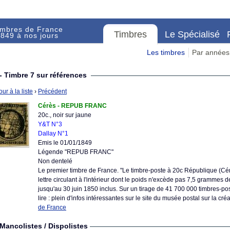
imbres de France
Timbres
Le Spécialisé
849 à nos jours
Les timbres
Par années
- Timbre 7 sur références
ur à la liste
›
Précédent
Cérès - REPUB FRANC
20c., noir sur jaune
Y&T N°3
Dallay N°1
Emis le 01/01/1849
Légende "REPUB FRANC"
Non dentelé
Le premier timbre de France. "Le timbre-poste à 20c République (Cérè
lettre circulant à l'intérieur dont le poids n'excède pas 7,5 grammes 
jusqu'au 30 juin 1850 inclus. Sur un tirage de 41 700 000 timbres-pos
lire : plein d'infos intéressantes sur le site du musée postal sur la cr
de France
Mancolistes / Dispolistes