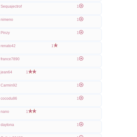
Sequajectrof
1
nimeno
1
Pinzy
1
renato42
1
france7890
1
jean64
1
Carmin92
1
cocodu86
1
nano
1
daytona
1