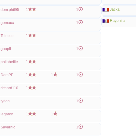
Jackal
dom.phil95
1
1
Rayphila
gemaux
1
Toinette
1
goupil
1
philabeille
1
DomPE
1
1
1
richard110
1
tyrion
1
legaron
1
1
Savarnic
1