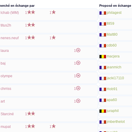
herché en échange par
Proposé en échange 
lchab (WM)
1
1
philagest
fifi59
titus2h
1
Malt80
nenes.neuf
1
1
cdb60
laura
1
macjera
baj
1
jeanmich
olympe
1
jacki17110
chrriss
1
Hob91
apa60
art
1
juraphil
Starciné
1
jmberthelot
mupat
1
1