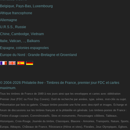
Belgique, Pays-Bas, Luxembourg
Afrique francophone
Allemagne
U.R.S.S., Russie
Chine, Cambodge, Vietnam
Italie, Vatican, ..., Balkans
Espagne, colonies espagnoles
Europe du Nord : Grande-Bretagne et Groenland
© 2004-2026 Philatelie
free
- Timbres de France, premier jour FDC et cartes
maximum.
Tous les timbres de France de 1849 à nos jours ainsi que les enveloppes et cartes avec oblitération
Premier Jour (FDC ou First Day Covers). Outil de recherche par années, type, séries, mot-clés ou sujet.
Présentation par liste ou galerie. Chaque timbre possède une fiche avec descriptif et images. Echange et
forum de discussions sur les timbres français et la philatélie en générale. Les timbres-postes de France :
Timbre d'usage courant, Commémoratifs, Sites et monuments, Personnages célèbres, Tableaux,
Historiques, Croix-Rouge, Journée du timbre, Classiques, Blasons - Armoiries, Transports, Nature, Sports,
Europa, Abbayes, Châteaux de France, Résistance (Héros et sites), Floralies, Jeux Olympiques, Eglises,