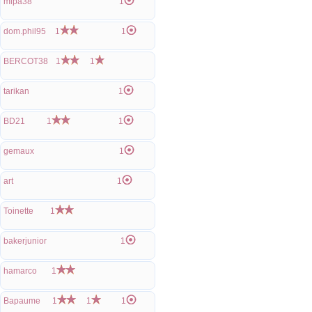
mipa38
1
dom.phil95
1
1
BERCOT38
1
1
tarikan
1
BD21
1
1
gemaux
1
art
1
Toinette
1
bakerjunior
1
hamarco
1
Bapaume
1
1
1