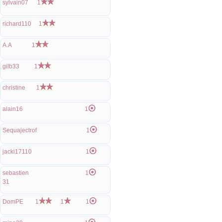
sylvain07
1
richard110
1
A.A
1
gilb33
1
christine
1
alain16
1
Sequajectrof
1
jacki17110
1
sebastien
1
31
DomPE
1
1
1