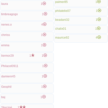
palmer85
1
laura
1
philatelie07
1
timbreagogo
1
beadani32
1
nenes.o
4
chalix01
1
chrriss
1
maurice92
4
emma
1
liermor29
1
1
Philacel0911
1
damienr45
1
Geophil
1
baj
1
Starciné
1