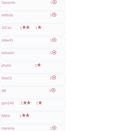
Savarnic
1
settoub
1
JoCec
1
1
mike41
1
sebasm
1
phylm
1
Guy12
1
atjt
1
guh246
1
1
fyfere
1
macjera
1