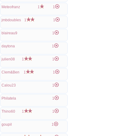
Meteofranz
1
1
jmbdoubles
1
1
blaireau9
1
daytona
1
julien08
1
1
Clem&Ben
1
1
Calou23
1
Philatela
1
Thino60
1
1
goupil
1