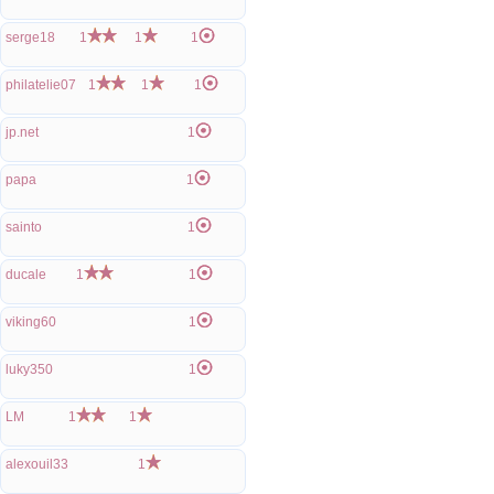
serge18
1
1
1
philatelie07
1
1
1
jp.net
1
papa
1
sainto
1
ducale
1
1
viking60
1
luky350
1
LM
1
1
alexouil33
1