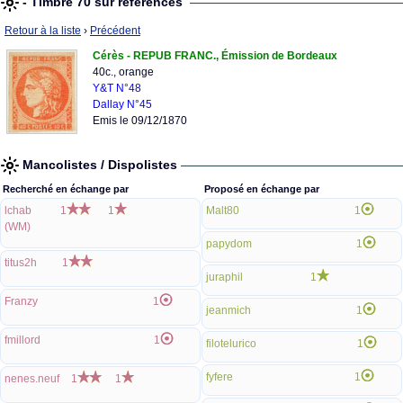
- Timbre 70 sur références
Retour à la liste
›
Précédent
Cérès - REPUB FRANC., Émission de Bordeaux
40c., orange
Y&T N°48
Dallay N°45
Emis le 09/12/1870
Mancolistes / Dispolistes
Recherché en échange par
Proposé en échange par
lchab
1
1
Malt80
1
(WM)
papydom
1
titus2h
1
juraphil
1
Franzy
1
jeanmich
1
fmillord
1
filotelurico
1
fyfere
1
nenes.neuf
1
1