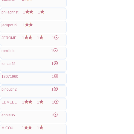
philachrist
1
1
jackpot19
1
JEROME
1
1
1
rbmillois
1
tomas45
1
13071960
1
pinouch2
1
EDMEEE
1
1
1
annie85
1
MICOUL
1
1