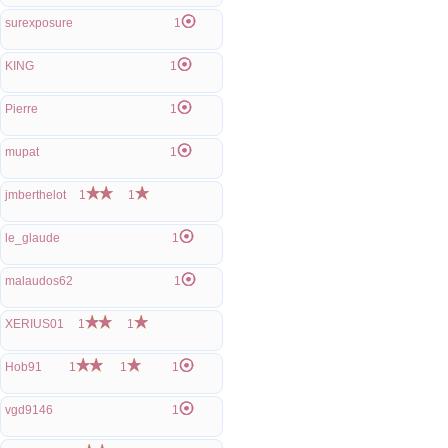
surexposure
1
KING
1
Pierre
1
mupat
1
jmberthelot
1
1
le_glaude
1
malaudos62
1
XERIUS01
1
1
Hob91
1
1
1
vgd9146
1