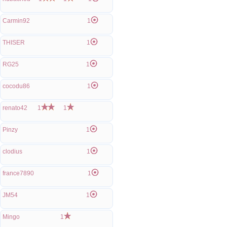
Carmin92
1
THISER
1
RG25
1
cocodu86
1
renato42
1
1
Pinzy
1
clodius
1
france7890
1
JM54
1
Mingo
1