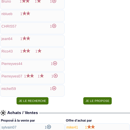
Bruno
1
1
1
nblueb
1
CHRIS57
1
jean64
1
Rico43
1
1
Pierreyves44
1
Pierreyves07
1
1
1
michel59
1
Achats / Ventes
Proposé à la vente par
Offre d'achat par
sylvain07
1
mike41
1