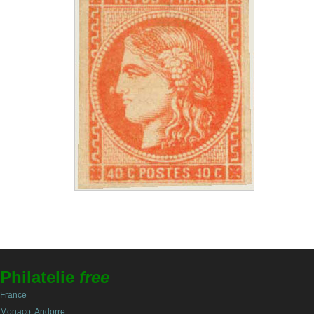
Philatelie
free
France
Monaco, Andorre