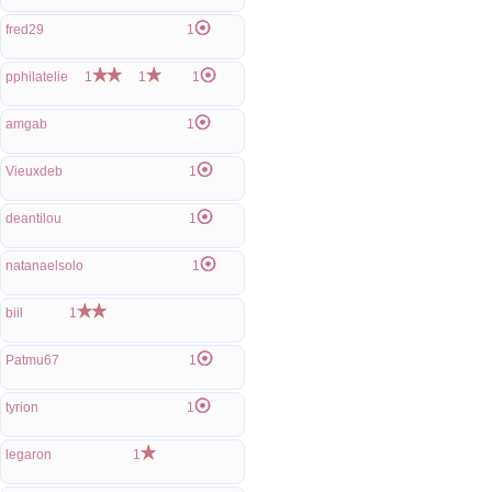
fred29
1
pphilatelie
1
1
1
amgab
1
Vieuxdeb
1
deantilou
1
natanaelsolo
1
biil
1
Patmu67
1
tyrion
1
legaron
1