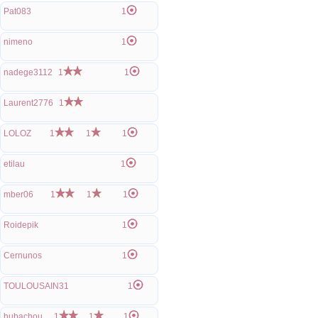
Pat083
1
nimeno
1
nadege3112
1
1
Laurent2776
1
LOLOZ
1
1
1
etilau
1
mber06
1
1
1
Roidepik
1
Cernunos
1
TOULOUSAIN31
1
hubachou
1
1
1