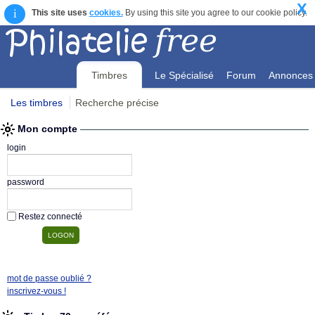
X
i
This site uses
cookies.
By using this site you agree to our cookie policy.
Timbres
Le Spécialisé
Forum
Annonces
Les timbres
Recherche précise
Mon compte
Mon compte
login
password
Restez connecté
mot de passe oublié ?
inscrivez-vous !