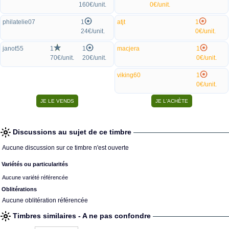
160€/unit.
0€/unit.
philatelie07
1
atjt
1
24€/unit.
0€/unit.
janot55
1
1
macjera
1
70€/unit.
20€/unit.
0€/unit.
viking60
1
0€/unit.
Discussions au sujet de ce timbre
Aucune discussion sur ce timbre n'est ouverte
Variétés ou particularités
Aucune variété référencée
Oblitérations
Aucune oblitération référencée
Timbres similaires - A ne pas confondre