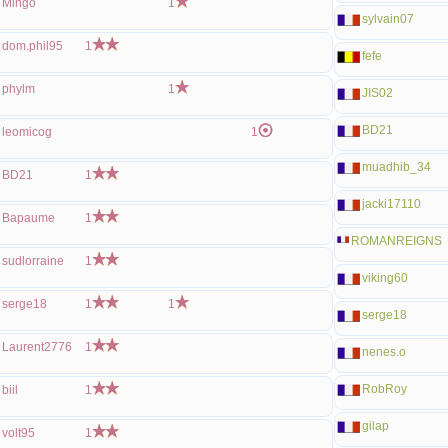
Mingo
1
sylvain07
dom.phil95
1
fefe
phylm
1
JIS02
BD21
leomicog
1
muadhib_34
BD21
1
jacki17110
Bapaume
1
ROMANREIGNS
sudlorraine
1
viking60
serge18
1
1
serge18
Laurent2776
1
nenes.o
RobRoy
biil
1
gilap
volt95
1