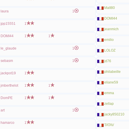
Malt80
laura
1
DOMI44
jpp15551
1
jeanmich
DOMI44
1
1
emilio
le_glaude
1
LOLOZ
sebasm
1
jd76
philabeille
jackpot19
1
eliane59
jmberthelot
1
1
emma
DomPE
1
1
zellap
art
1
jacky850210
hamarco
1
TATAV