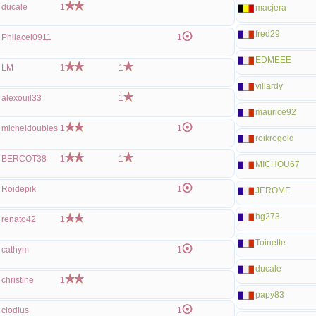
ducale
1
macjera
fred29
Philacel0911
1
EDMEEE
LM
1
1
villardy
alexouil33
1
maurice92
micheldoubles
1
1
roikrogold
BERCOT38
1
1
MICHOU67
Roidepik
1
JEROME
hg273
renato42
1
Toinette
cathym
1
ducale
christine
1
papy83
clodius
1