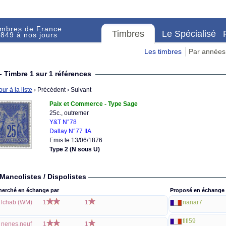
imbres de France
Timbres
Le Spécialisé
849 à nos jours
Les timbres
Par années
- Timbre 1 sur 1 références
ur à la liste
› Précédent
› Suivant
Paix et Commerce - Type Sage
25c., outremer
Y&T N°78
Dallay N°77 IIA
Emis le 13/06/1876
Type 2 (N sous U)
Mancolistes / Dispolistes
herché en échange par
Proposé en échange 
lchab (WM)
1
1
nanar7
fifi59
nenes.neuf
1
1