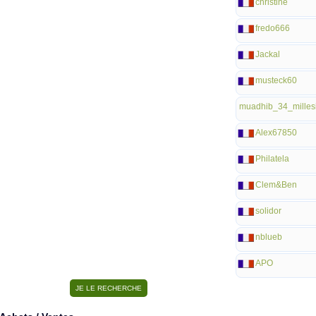
christine
fredo666
Jackal
musteck60
muadhib_34_milles
Alex67850
Philatela
Clem&Ben
solidor
nblueb
APO