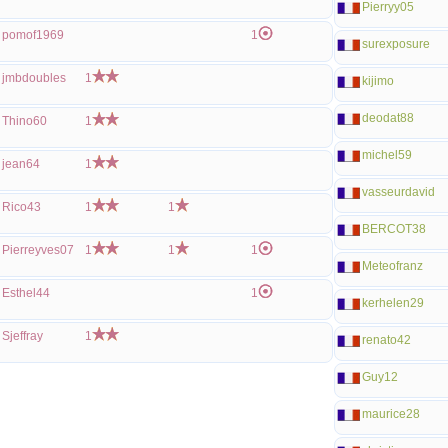
Pierryy05
pomof1969
1
surexposure
jmbdoubles
1
kijimo
deodat88
Thino60
1
michel59
jean64
1
vasseurdavid
Rico43
1
1
BERCOT38
Pierreyves07
1
1
1
Meteofranz
Esthel44
1
kerhelen29
Sjeffray
1
renato42
Guy12
maurice28