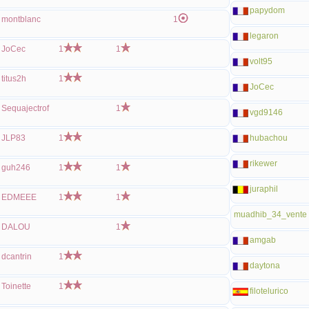
papydom
montblanc
1
legaron
JoCec
1
1
volt95
titus2h
1
JoCec
Sequajectrof
1
vgd9146
JLP83
1
hubachou
rikewer
guh246
1
1
juraphil
EDMEEE
1
1
muadhib_34_vente
DALOU
1
amgab
dcantrin
1
daytona
Toinette
1
filotelurico