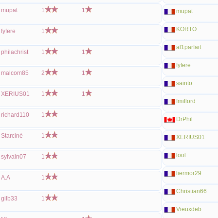
mupat
1
1
mupat
KORTO
fyfere
1
al1parfait
philachrist
1
1
fyfere
malcom85
2
1
sainto
XERIUS01
1
1
fmillord
richard110
1
DrPhil
Starciné
1
XERIUS01
lool
sylvain07
1
liermor29
A.A
1
Christian66
gilb33
1
Vieuxdeb